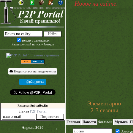
Новое на сайте:
только в заголовках
Расширенный поиск + Google
Подписаться на уведомления
@p2p_portal
Элементарно
Рассылки
Subscribe.Ru
2-3 сезоны
Лента
P2P Portal
Главная
Новости
Фильмы
Музыка
П
←
Апрель 2020
→
Запом