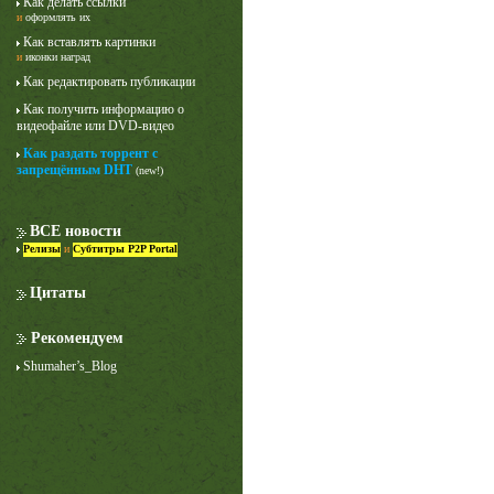
Как делать ссылки
и
оформлять их
Как вставлять картинки
и
иконки наград
Как редактировать публикации
Как получить информацию о
видеофайле или DVD-видео
Как раздать торрент с
запрещённым DHT
(new!)
Лучше звоните Солу
1 сезон
ВСЕ новости
Релизы
и
Субтитры P2P Portal
Цитаты
Рекомендуем
Shumaher’s_Blog