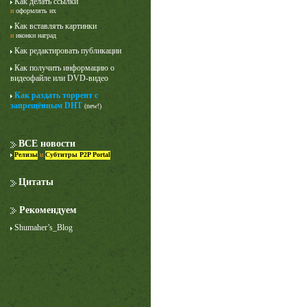
Как делать ссылки
и
оформлять их
Как вставлять картинки
и
иконки наград
Как редактировать публикации
Как получить информацию о
видеофайле или DVD-видео
Как раздать торрент с
запрещённым DHT
(new!)
Лучше звоните Солу
1 сезон
ВСЕ новости
Релизы
и
Субтитры P2P Portal
Цитаты
Рекомендуем
Shumaher’s_Blog