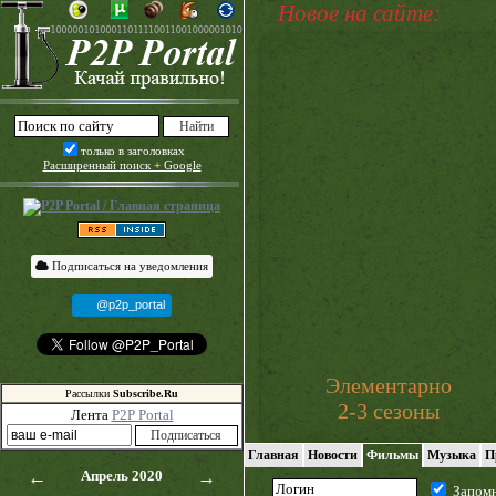
Новое на сайте:
только в заголовках
Расширенный поиск + Google
Подписаться на уведомления
@p2p_portal
Элементарно
Рассылки
Subscribe.Ru
2-3 сезоны
Лента
P2P Portal
Главная
Новости
Фильмы
Музыка
П
←
Апрель 2020
→
Запом