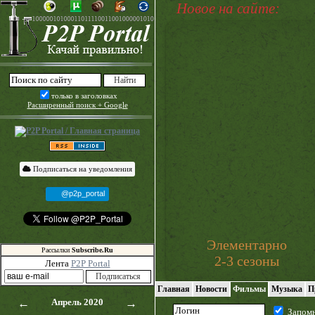
Новое на сайте:
только в заголовках
Расширенный поиск + Google
Подписаться на уведомления
@p2p_portal
Элементарно
Рассылки
Subscribe.Ru
2-3 сезоны
Лента
P2P Portal
Главная
Новости
Фильмы
Музыка
П
←
Апрель 2020
→
Запом