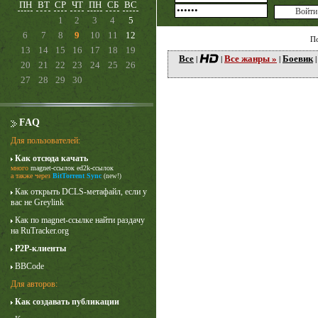
ПН
ВТ
СР
ЧТ
ПН
СБ
ВС
1
2
3
4
5
6
7
8
9
10
11
12
П
13
14
15
16
17
18
19
Все
Все жанры »
Боевик
|
|
|
20
21
22
23
24
25
26
27
28
29
30
FAQ
Для пользователей:
Как отсюда качать
много
magnet-ссылок
ed2k-ссылок
Лучше звоните Солу
а также через
BitTorrent Sync
(new!)
1 сезон
Как открыть DCLS-метафайл, если у
вас не Greylink
Как по magnet-ссылке найти раздачу
на RuTracker.org
P2P-клиенты
BBCode
Для авторов:
Как создавать публикации