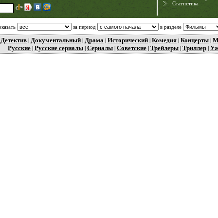
Статистика
оказать
за период
в разделе
Детектив
Документальный
Драма
Исторический
Комедия
Концерты
М
|
|
|
|
|
|
|
Русские
Русские сериалы
Сериалы
Советские
Трейлеры
Триллер
У
|
|
|
|
|
|
Need for Speed:
Porsche Unleashed