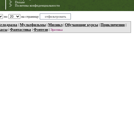
Donate
Политика конфиденциальности
по
на страницу
елодрама
Мультфильмы
Мюзикл
Обучающие курсы
Приключения
|
|
|
|
|
жасы
Фантастика
Фэнтези
|
|
|
Эротика