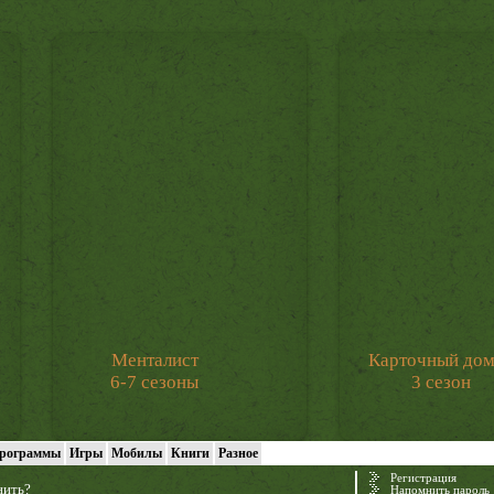
Менталист
Карточный до
6-7 сезоны
3 сезон
рограммы
Игры
Мобилы
Книги
Разное
Регистрация
нить?
Напомнить пароль