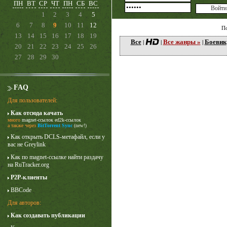
ПН
ВТ
СР
ЧТ
ПН
СБ
ВС
1
2
3
4
5
6
7
8
9
10
11
12
П
13
14
15
16
17
18
19
Все
Все жанры »
Боевик
|
|
|
20
21
22
23
24
25
26
27
28
29
30
FAQ
Для пользователей:
Как отсюда качать
много
magnet-ссылок
ed2k-ссылок
Лучше звоните Солу
а также через
BitTorrent Sync
(new!)
1 сезон
Как открыть DCLS-метафайл, если у
вас не Greylink
Как по magnet-ссылке найти раздачу
на RuTracker.org
P2P-клиенты
BBCode
Для авторов:
Как создавать публикации