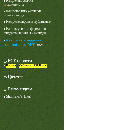
Как делать ссылки
и
оформлять их
Как вставлять картинки
и
иконки наград
Как редактировать публикации
Как получить информацию о
видеофайле или DVD-видео
Как раздать торрент с
запрещённым DHT
(new!)
ВСЕ новости
Релизы
и
Субтитры P2P Portal
Цитаты
Рекомендуем
Shumaher’s_Blog