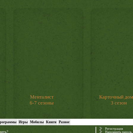
Менталист
Карточный до
6-7 сезоны
3 сезон
рограммы
Игры
Мобилы
Книги
Разное
Регистрация
нить?
Напомнить пароль