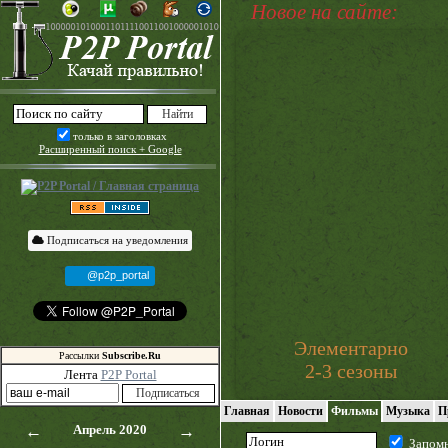
Новое на сайте:
только в заголовках
Расширенный поиск + Google
Подписаться на уведомления
@p2p_portal
Элементарно
Рассылки
Subscribe.Ru
2-3 сезоны
Лента
P2P Portal
Главная
Новости
Фильмы
Музыка
П
←
Апрель 2020
→
Запом