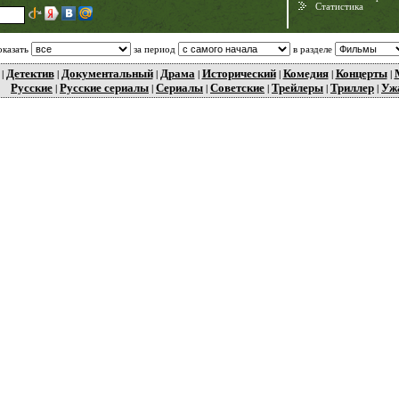
Статистика
оказать
за период
в разделе
Детектив
Документальный
Драма
Исторический
Комедия
Концерты
|
|
|
|
|
|
|
Русские
Русские сериалы
Сериалы
Советские
Трейлеры
Триллер
Уж
|
|
|
|
|
|
Need for Speed:
Porsche Unleashed