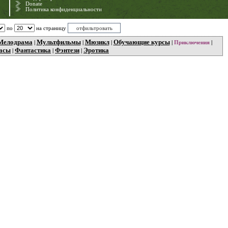
Donate
Политика конфиденциальности
по
на страницу
Мелодрама
Мультфильмы
Мюзикл
Обучающие курсы
|
|
|
|
Приключения
|
асы
Фантастика
Фэнтези
Эротика
|
|
|