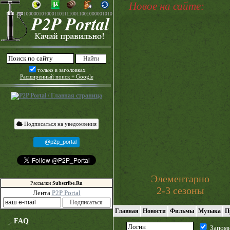
Новое на сайте:
только в заголовках
Расширенный поиск + Google
Подписаться на уведомления
@p2p_portal
Элементарно
Рассылки
Subscribe.Ru
2-3 сезоны
Лента
P2P Portal
Главная
Новости
Фильмы
Музыка
П
FAQ
Запом