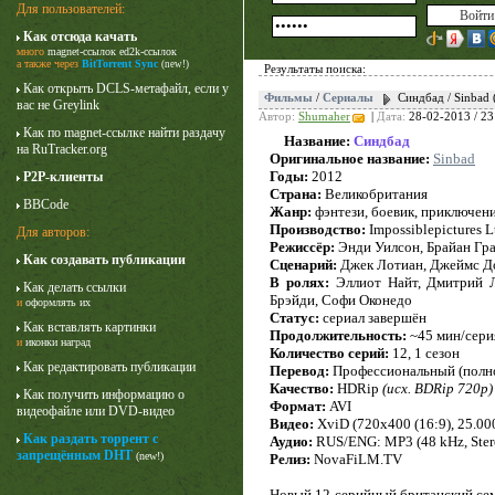
Для пользователей:
Как отсюда качать
много
magnet-ссылок
ed2k-ссылок
а также через
BitTorrent Sync
(new!)
Результаты поиска:
Как открыть DCLS-метафайл, если у
Фильмы
/
Сериалы
Синдбад / Sinbad
вас не Greylink
Автор:
Shumaher
|
Дата:
28-02-2013 / 23
Как по magnet-ссылке найти раздачу
Название:
Синдбад
на RuTracker.org
Оригинальное название:
Sinbad
Годы:
2012
P2P-клиенты
Страна:
Великобритания
BBCode
Жанр:
фэнтези, боевик, приключен
Производство:
Impossiblepictures L
Для авторов:
Режиссёр:
Энди Уилсон, Брайан Гра
Как создавать публикации
Сценарий:
Джек Лотиан, Джеймс Д
Карточный домик
В ролях:
Эллиот Найт, Дмитрий Л
Как делать ссылки
3 сезон
Брэйди, Софи Оконедо
и
оформлять их
Статус:
сериал завершён
Как вставлять картинки
Продолжительность:
~45 мин/сери
и
иконки наград
Количество серий:
12, 1 сезон
Как редактировать публикации
Перевод:
Профессиональный (полно
Качество:
HDRip
(исх. BDRip 720p)
Как получить информацию о
Формат:
AVI
видеофайле или DVD-видео
Видео:
XviD (720x400 (16:9), 25.000 
Как раздать торрент с
Аудио:
RUS/ENG: MP3 (48 kHz, Stere
запрещённым DHT
(new!)
Релиз:
NovaFiLM.TV
Новый 12-серийный британский се