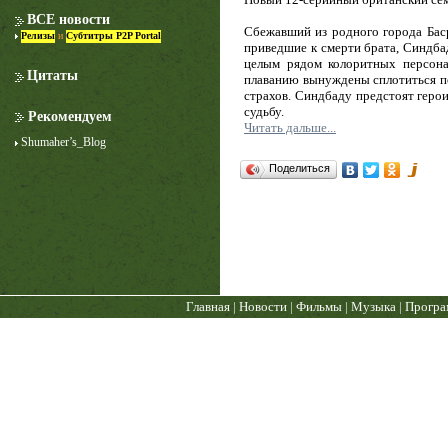
ВСЕ новости
Сбежавший из родного города Бас
Релизы
и
Субтитры P2P Portal
приведшие к смерти брата, Синдбад
целым рядом колоритных персон
Цитаты
плаванию вынуждены сплотиться пе
страхов. Синдбаду предстоят герои
судьбу.
Рекомендуем
Читать дальше...
Shumaher’s_Blog
Лучше звоните Солу
Поделиться
1 сезон
Главная
|
Новости
|
Фильмы
|
Музыка
|
Прогр