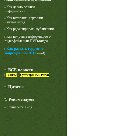
Как делать ссылки
и
оформлять их
Как вставлять картинки
и
иконки наград
Как редактировать публикации
Как получить информацию о
видеофайле или DVD-видео
Как раздать торрент с
Лучше звоните Солу
запрещённым DHT
(new!)
1 сезон
ВСЕ новости
Релизы
и
Субтитры P2P Portal
Цитаты
Рекомендуем
Shumaher’s_Blog