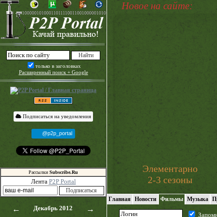
Новое на сайте:
только в заголовках
Расширенный поиск + Google
Подписаться на уведомления
@p2p_portal
Элементарно
Рассылки
Subscribe.Ru
2-3 сезоны
Лента
P2P Portal
Главная
Новости
Фильмы
Музыка
П
←
Декабрь 2012
→
Запом