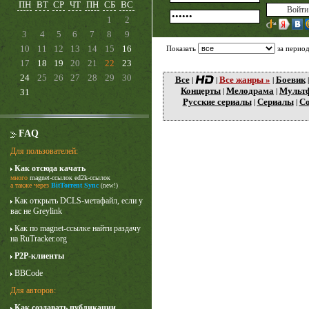
ПН
ВТ
СР
ЧТ
ПН
СБ
ВС
1
2
3
4
5
6
7
8
9
10
11
12
13
14
15
16
Показать
за перио
17
18
19
20
21
22
23
24
25
26
27
28
29
30
Все
Все жанры »
Боевик
|
|
|
Концерты
Мелодрама
Мульт
31
|
|
Русские сериалы
Сериалы
Со
|
|
FAQ
Для пользователей:
Как отсюда качать
Карточный домик
много
magnet-ссылок
ed2k-ссылок
3 сезон
а также через
BitTorrent Sync
(new!)
Как открыть DCLS-метафайл, если у
вас не Greylink
Как по magnet-ссылке найти раздачу
на RuTracker.org
P2P-клиенты
BBCode
Для авторов:
Как создавать публикации