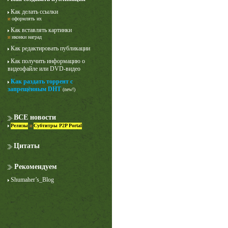
Как делать ссылки
и
оформлять их
Как вставлять картинки
и
иконки наград
Как редактировать публикации
Как получить информацию о
видеофайле или DVD-видео
Как раздать торрент с
Лучше звоните Солу
запрещённым DHT
(new!)
1 сезон
ВСЕ новости
Релизы
и
Субтитры P2P Portal
Цитаты
Рекомендуем
Shumaher’s_Blog