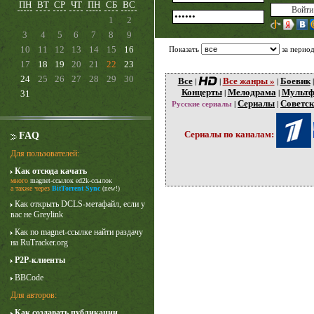
ПН
ВТ
СР
ЧТ
ПН
СБ
ВС
1
2
3
4
5
6
7
8
9
10
11
12
13
14
15
16
Показать
за перио
17
18
19
20
21
22
23
24
25
26
27
28
29
30
Все
Все жанры »
Боевик
|
|
|
Концерты
Мелодрама
Мульт
31
|
|
Сериалы
Советск
Русские сериалы
|
|
Сериалы по каналам:
FAQ
Для пользователей:
Как отсюда качать
Карточный домик
много
magnet-ссылок
ed2k-ссылок
3 сезон
а также через
BitTorrent Sync
(new!)
Как открыть DCLS-метафайл, если у
вас не Greylink
Как по magnet-ссылке найти раздачу
на RuTracker.org
P2P-клиенты
BBCode
Для авторов:
Как создавать публикации