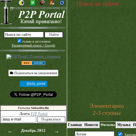
Новое на сайте:
только в заголовках
Расширенный поиск + Google
Подписаться на уведомления
@p2p_portal
Элементарно
Рассылки
Subscribe.Ru
2-3 сезоны
Лента
P2P Portal
Главная
Новости
Фильмы
Музыка
П
←
Декабрь 2012
→
Запом