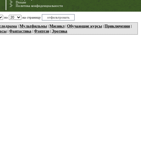
Donate
Политика конфиденциальности
по
на страницу
елодрама
Мультфильмы
Мюзикл
Обучающие курсы
Приключения
|
|
|
|
|
асы
Фантастика
Фэнтези
Эротика
|
|
|