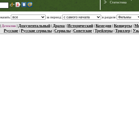
Статистика
оказать
за период
в разделе
Документальный
Драма
Исторический
Комедия
Концерты
М
|
Детектив
|
|
|
|
|
|
Русские
Русские сериалы
Сериалы
Советские
Трейлеры
Триллер
Уж
|
|
|
|
|
|
Need for Speed:
Porsche Unleashed