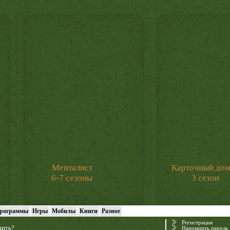
Менталист
Карточный до
6-7 сезоны
3 сезон
рограммы
Игры
Мобилы
Книги
Разное
Регистрация
нить?
Напомнить пароль