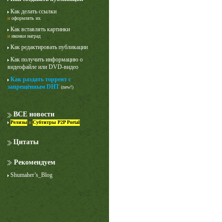
Как делать ссылки
и
оформлять их
Как вставлять картинки
и
иконки наград
Как редактировать публикации
Как получить информацию о
видеофайле или DVD-видео
Как раздать торрент с
запрещённым DHT
(new!)
ВСЕ новости
Релизы
и
Субтитры P2P Portal
Цитаты
Рекомендуем
Shumaher’s_Blog