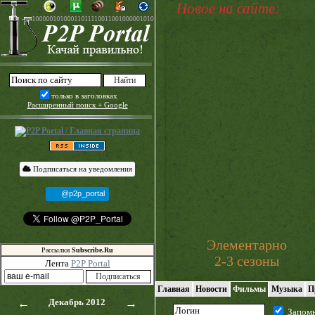
Новое на сайте:
только в заголовках
Расширенный поиск + Google
Подписаться на уведомления
@p2p_portal
Элементарно
Рассылки
Subscribe.Ru
2-3 сезоны
Лента
P2P Portal
Главная
Новости
Фильмы
Музыка
П
←
Декабрь 2012
→
Запом