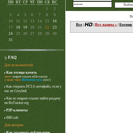
ПН
ВТ
СР
ЧТ
ПН
СБ
ВС
1
2
3
4
5
6
7
8
9
П
10
11
12
13
14
15
16
Все
Все жанры »
Боевик
|
|
|
17
18
19
20
21
22
23
24
25
26
27
28
29
30
31
FAQ
Для пользователей:
Как отсюда качать
Лучше звоните Солу
много
magnet-ссылок
ed2k-ссылок
1 сезон
а также через
BitTorrent Sync
(new!)
Как открыть DCLS-метафайл, если у
вас не Greylink
Как по magnet-ссылке найти раздачу
на RuTracker.org
P2P-клиенты
BBCode
Для авторов:
Как создавать публикации