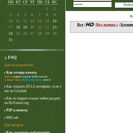
ПН
ВТ
СР
ЧТ
ПН
СБ
ВС
1
2
3
4
5
6
7
8
9
П
10
11
12
13
14
15
16
Все
Все жанры »
Боеви
|
|
|
17
18
19
20
21
22
23
24
25
26
27
28
29
30
31
FAQ
Для пользователей:
Как отсюда качать
Лучше звоните Солу
много
magnet-ссылок
ed2k-ссылок
1 сезон
а также через
BitTorrent Sync
(new!)
Как открыть DCLS-метафайл, если у
вас не Greylink
Как по magnet-ссылке найти раздачу
на RuTracker.org
P2P-клиенты
BBCode
Для авторов:
Как создавать публикации