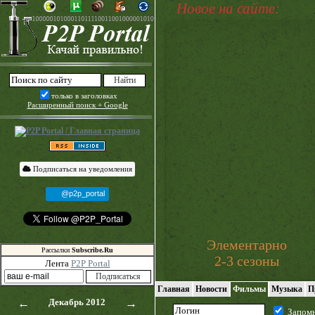
Новое на сайте:
только в заголовках
Расширенный поиск + Google
Подписаться на уведомления
@p2p_portal
Элементарно
Рассылки
Subscribe.Ru
2-3 сезоны
Лента
P2P Portal
Главная
Новости
Фильмы
Музыка
П
←
Декабрь 2012
→
Запом