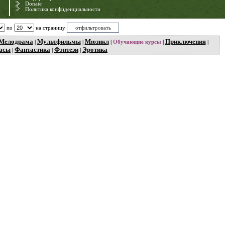
Donate
Политика конфиденциальности
по
на страницу
Мелодрама
Мультфильмы
Мюзикл
Приключения
|
|
|
Обучающие курсы
|
|
асы
Фантастика
Фэнтези
Эротика
|
|
|