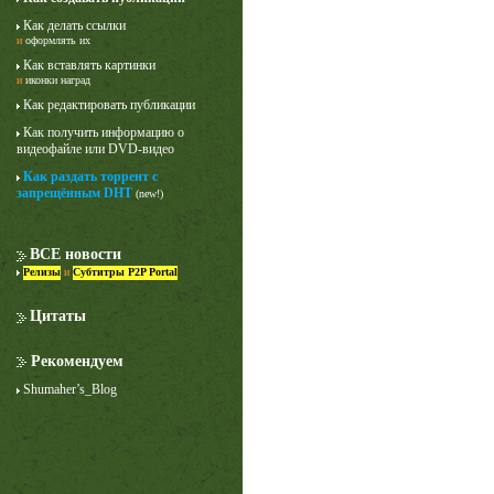
Как делать ссылки
и
оформлять их
Как вставлять картинки
и
иконки наград
Как редактировать публикации
Как получить информацию о
видеофайле или DVD-видео
Как раздать торрент с
запрещённым DHT
(new!)
ВСЕ новости
Релизы
и
Субтитры P2P Portal
Цитаты
Рекомендуем
Shumaher’s_Blog