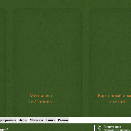
Менталист
Карточный до
6-7 сезоны
3 сезон
рограммы
Игры
Мобилы
Книги
Разное
Регистрация
нить?
Напомнить пароль