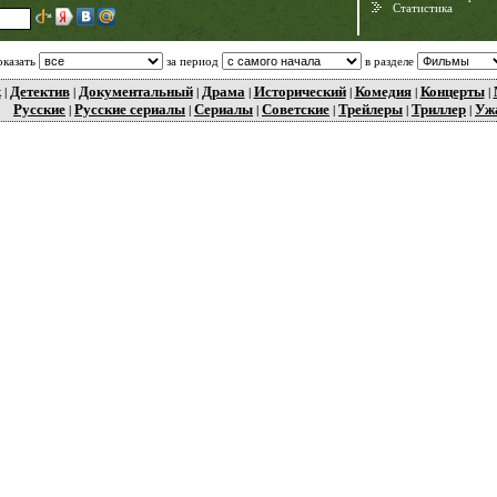
Статистика
оказать
за период
в разделе
к
Детектив
Документальный
Драма
Исторический
Комедия
Концерты
|
|
|
|
|
|
|
Русские
Русские сериалы
Сериалы
Советские
Трейлеры
Триллер
Уж
|
|
|
|
|
|
Need for Speed:
Porsche Unleashed