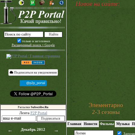
Новое на сайте:
только в заголовках
Расширенный поиск + Google
Подписаться на уведомления
@p2p_portal
Элементарно
Рассылки
Subscribe.Ru
2-3 сезоны
Лента
P2P Portal
Главная
Новости
Фильмы
Музыка
П
←
Декабрь 2012
→
Запом