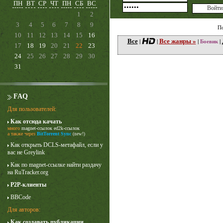
ПН
ВТ
СР
ЧТ
ПН
СБ
ВС
1
2
3
4
5
6
7
8
9
П
10
11
12
13
14
15
16
Все
Все жанры »
|
|
|
Боевик
|
17
18
19
20
21
22
23
24
25
26
27
28
29
30
31
FAQ
Для пользователей:
Как отсюда качать
Лучше звоните Солу
много
magnet-ссылок
ed2k-ссылок
1 сезон
а также через
BitTorrent Sync
(new!)
Как открыть DCLS-метафайл, если у
вас не Greylink
Как по magnet-ссылке найти раздачу
на RuTracker.org
P2P-клиенты
BBCode
Для авторов:
Как создавать публикации