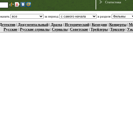
Статистика
оказать
за период
в разделе
Детектив
Документальный
Драма
Исторический
Комедия
Концерты
М
|
|
|
|
|
|
Русские
Русские сериалы
Сериалы
Советские
Трейлеры
Триллер
Уж
|
|
|
|
|
|
Need for Speed:
Porsche Unleashed