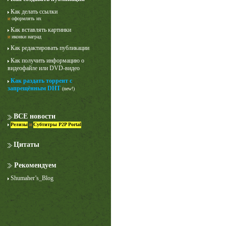
Как делать ссылки
и
оформлять их
Как вставлять картинки
и
иконки наград
Как редактировать публикации
Как получить информацию о
видеофайле или DVD-видео
Как раздать торрент с
запрещённым DHT
(new!)
ВСЕ новости
Релизы
и
Субтитры P2P Portal
Цитаты
Рекомендуем
Shumaher’s_Blog