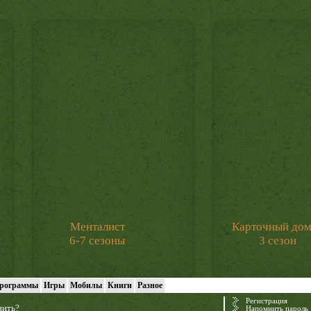
Менталист
Карточный до
6-7 сезоны
3 сезон
рограммы
Игры
Мобилы
Книги
Разное
Регистрация
нить?
Напомнить пароль