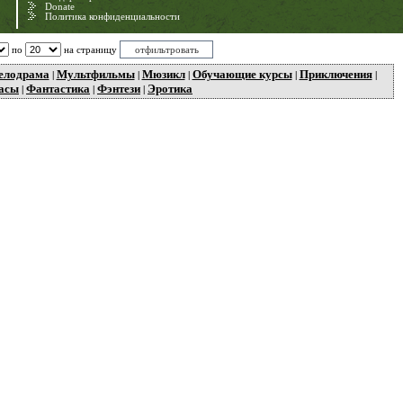
Donate
Политика конфиденциальности
по
на страницу
елодрама
Мультфильмы
Мюзикл
Обучающие курсы
Приключения
|
|
|
|
|
асы
Фантастика
Фэнтези
Эротика
|
|
|