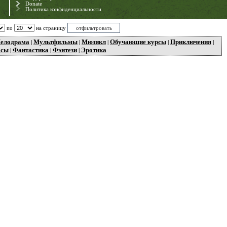
Donate
Политика конфиденциальности
по
на страницу
елодрама
Мультфильмы
Мюзикл
Обучающие курсы
Приключения
|
|
|
|
|
асы
Фантастика
Фэнтези
Эротика
|
|
|