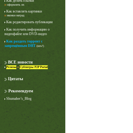
Как делать ссылки
и
оформлять их
Как вставлять картинки
и
иконки наград
Как редактировать публикации
Как получить информацию о
видеофайле или DVD-видео
Как раздать торрент с
запрещённым DHT
(new!)
ВСЕ новости
Релизы
и
Субтитры P2P Portal
Цитаты
Рекомендуем
Shumaher’s_Blog