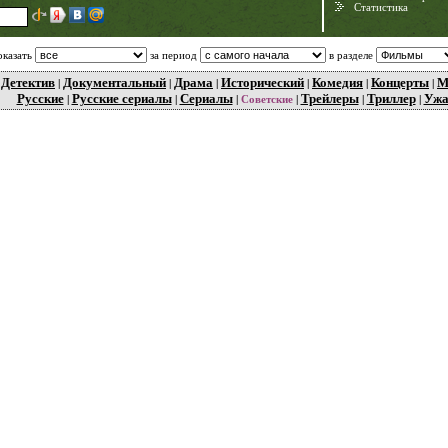
Статистика
оказать
за период
в разделе
Детектив
Документальный
Драма
Исторический
Комедия
Концерты
М
|
|
|
|
|
|
|
Русские
Русские сериалы
Сериалы
Трейлеры
Триллер
Уж
|
|
|
Советские
|
|
|
Need for Speed:
Porsche Unleashed