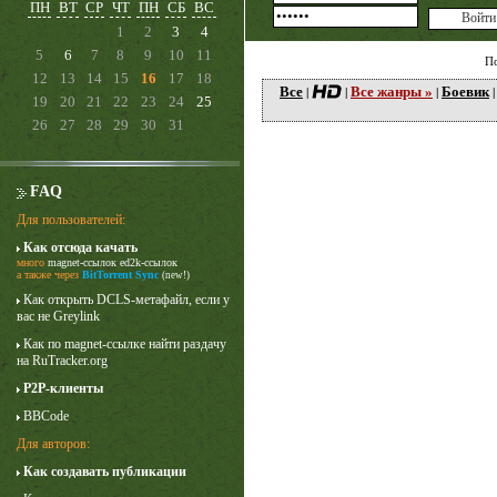
ПН
ВТ
СР
ЧТ
ПН
СБ
ВС
1
2
3
4
5
6
7
8
9
10
11
П
12
13
14
15
16
17
18
Все
Все жанры »
Боевик
|
|
|
19
20
21
22
23
24
25
26
27
28
29
30
31
FAQ
Для пользователей:
Как отсюда качать
много
magnet-ссылок
ed2k-ссылок
Лучше звоните Солу
а также через
BitTorrent Sync
(new!)
1 сезон
Как открыть DCLS-метафайл, если у
вас не Greylink
Как по magnet-ссылке найти раздачу
на RuTracker.org
P2P-клиенты
BBCode
Для авторов:
Как создавать публикации