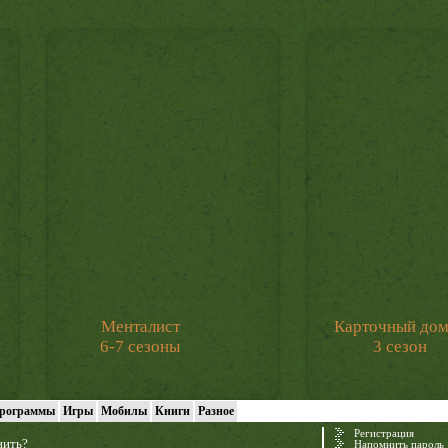
Менталист
Карточный до
6-7 сезоны
3 сезон
рограммы
Игры
Мобилы
Книги
Разное
Регистрация
нить?
Напомнить пароль