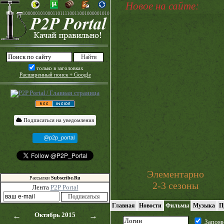
Новое на сайте:
только в заголовках
Расширенный поиск + Google
Подписаться на уведомления
@p2p_portal
Элементарно
Рассылки
Subscribe.Ru
2-3 сезоны
Лента
P2P Portal
Главная
Новости
Фильмы
Музыка
П
←
Октябрь 2015
→
Запом