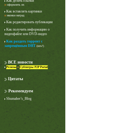
Как делать ссылки
и
оформлять их
Как вставлять картинки
и
иконки наград
Как редактировать публикации
Как получить информацию о
видеофайле или DVD-видео
Как раздать торрент с
запрещённым DHT
(new!)
Лучше звоните Солу
1 сезон
ВСЕ новости
Релизы
и
Субтитры P2P Portal
Цитаты
Рекомендуем
Shumaher’s_Blog