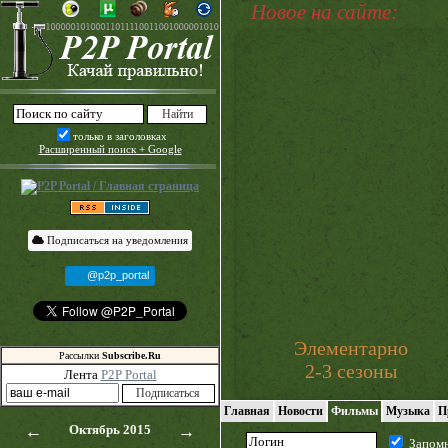
Новое на сайте:
только в заголовках
Расширенный поиск + Google
Подписаться на уведомления
@p2p_portal
Элементарно
Рассылки
Subscribe.Ru
2-3 сезоны
Лента
P2P Portal
Главная
Новости
Фильмы
Музыка
П
←
Октябрь 2015
→
Запом