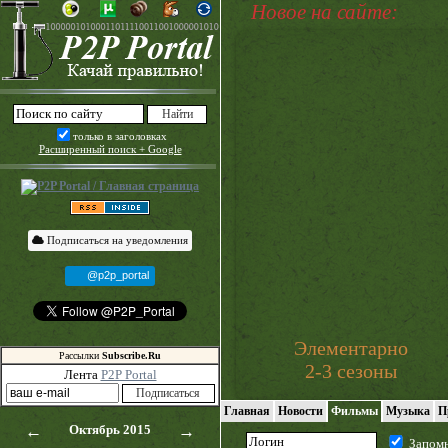
Новое на сайте:
только в заголовках
Расширенный поиск + Google
Подписаться на уведомления
@p2p_portal
Элементарно
Рассылки
Subscribe.Ru
2-3 сезоны
Лента
P2P Portal
Главная
Новости
Фильмы
Музыка
П
←
Октябрь 2015
→
Запом