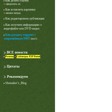
Как делать ссылки
и
оформлять их
Как вставлять картинки
и
иконки наград
Как редактировать публикации
Как получить информацию о
видеофайле или DVD-видео
Как раздать торрент с
запрещённым DHT
(new!)
Лучше звоните Солу
1 сезон
ВСЕ новости
Релизы
и
Субтитры P2P Portal
Цитаты
Рекомендуем
Shumaher’s_Blog