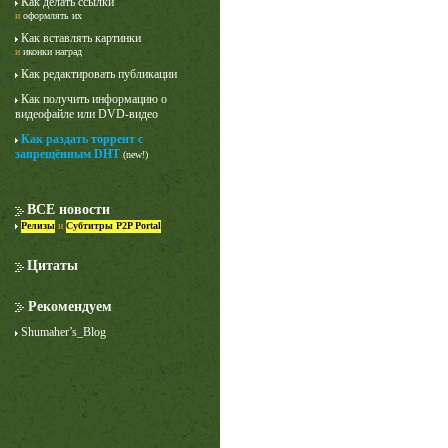
Как делать ссылки
и
оформлять их
Как вставлять картинки
и
иконки наград
Как редактировать публикации
Как получить информацию о
видеофайле или DVD-видео
Как раздать торрент с
запрещённым DHT
(new!)
Лучше звоните Солу
1 сезон
ВСЕ новости
Релизы
и
Субтитры P2P Portal
Цитаты
Рекомендуем
Shumaher’s_Blog