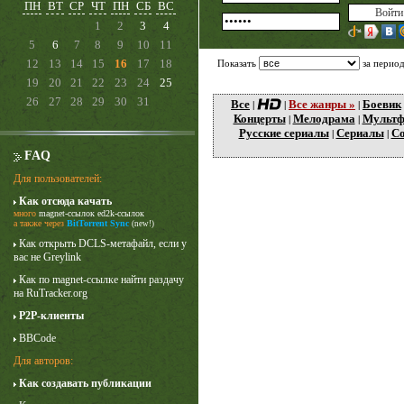
ПН
ВТ
СР
ЧТ
ПН
СБ
ВС
1
2
3
4
5
6
7
8
9
10
11
12
13
14
15
16
17
18
Показать
за перио
19
20
21
22
23
24
25
26
27
28
29
30
31
Все
Все жанры »
Боевик
|
|
|
Концерты
Мелодрама
Мульт
|
|
Русские сериалы
Сериалы
Со
|
|
FAQ
Для пользователей:
Как отсюда качать
много
magnet-ссылок
ed2k-ссылок
Карточный домик
а также через
BitTorrent Sync
(new!)
3 сезон
Как открыть DCLS-метафайл, если у
вас не Greylink
Как по magnet-ссылке найти раздачу
на RuTracker.org
P2P-клиенты
BBCode
Для авторов:
Как создавать публикации