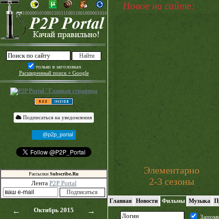
Новое на сайте:
только в заголовках
Расширенный поиск + Google
Подписаться на уведомления
@p2p_portal
Элементарно
Рассылки
Subscribe.Ru
2-3 сезоны
Лента
P2P Portal
Главная
Новости
Фильмы
Музыка
П
←
Октябрь 2015
→
Запом