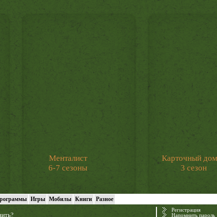
Менталист
Карточный до
6-7 сезоны
3 сезон
рограммы
Игры
Мобилы
Книги
Разное
Регистрация
нить?
Напомнить пароль