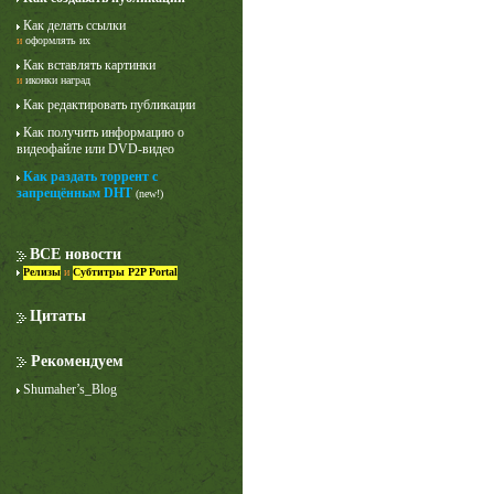
Как делать ссылки
и
оформлять их
Как вставлять картинки
и
иконки наград
Как редактировать публикации
Как получить информацию о
видеофайле или DVD-видео
Как раздать торрент с
Лучше звоните Солу
запрещённым DHT
(new!)
1 сезон
ВСЕ новости
Релизы
и
Субтитры P2P Portal
Цитаты
Рекомендуем
Shumaher’s_Blog