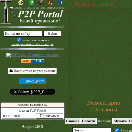
Новое на сайте:
только в заголовках
Расширенный поиск + Google
Подписаться на уведомления
@p2p_portal
Элементарно
Рассылки
Subscribe.Ru
2-3 сезоны
Лента
P2P Portal
Главная
Новости
Фильмы
Музыка
П
←
Август 2015
→
Запом