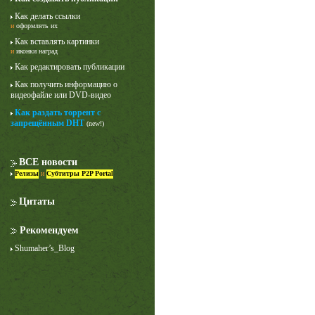
Как делать ссылки
и
оформлять их
Как вставлять картинки
и
иконки наград
Как редактировать публикации
Как получить информацию о
видеофайле или DVD-видео
Как раздать торрент с
Лучше звоните Солу
запрещённым DHT
(new!)
1 сезон
ВСЕ новости
Релизы
и
Субтитры P2P Portal
Цитаты
Рекомендуем
Shumaher’s_Blog