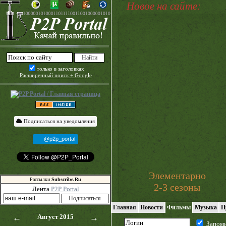
Новое на сайте:
только в заголовках
Расширенный поиск + Google
Подписаться на уведомления
@p2p_portal
Элементарно
Рассылки
Subscribe.Ru
2-3 сезоны
Лента
P2P Portal
Главная
Новости
Фильмы
Музыка
П
←
Август 2015
→
Запом