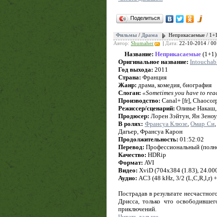
Поделиться
Фильмы
/
Драма
Неприкасаемые / 1+1
Автор:
Shumaher
|
Дата:
22-10-2014 / 00
Название:
Неприкасаемые
(1+1)
Оригинальное название:
Intouchab
Год выхода:
2011
Страна:
Франция
Жанр:
драма, комедия, биография
Слоган:
«Sometimes you have to reac
Производство:
Canal+ [fr], Chaoco
Режиссер/сценарий:
Оливье Накаш,
Продюсер:
Лорен Зэйтун, Ян Зеноу
В ролях:
Франсуа Клюзе
,
Омар Си
Дагьер, Франсуа Карон
Продолжительность:
01:52:02
Перевод:
Профессиональный (полн
Качество:
HDRip
Формат:
AVI
Видео:
XviD (704x384 (1.83), 24.000 
Аудио:
AC3 (48 kHz, 3/2 (L,C,R,l,r) 
Пострадав в результате несчастног
Дрисса, только что освободившег
приключений.
Читать дальше...