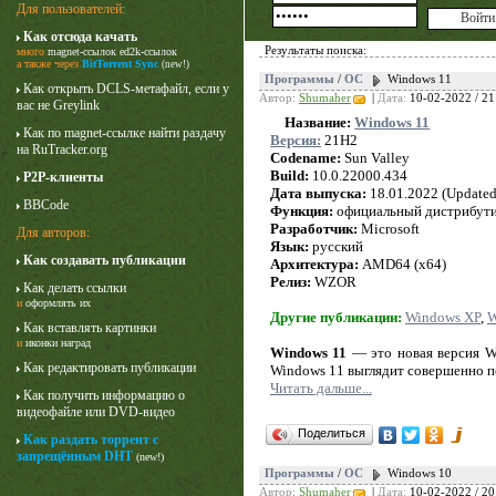
Для пользователей:
Как отсюда качать
Результаты поиска:
много
magnet-ссылок
ed2k-ссылок
а также через
BitTorrent Sync
(new!)
Программы
/
ОС
Windows 11
Как открыть DCLS-метафайл, если у
Автор:
Shumaher
|
Дата:
10-02-2022 / 21
вас не Greylink
Название:
Windows 11
Как по magnet-ссылке найти раздачу
Версия:
21H2
на RuTracker.org
Codename:
Sun Valley
Build:
10.0.22000.434
P2P-клиенты
Дата выпуска:
18.01.2022 (Updated
BBCode
Функция:
официальный дистрибут
Разработчик:
Microsoft
Для авторов:
Язык:
русский
Как создавать публикации
Архитектура:
AMD64 (x64)
Лучше звоните Солу
Релиз:
WZOR
Как делать ссылки
1 сезон
и
оформлять их
Другие публикации:
Windows XP
,
W
Как вставлять картинки
и
иконки наград
Windows 11
— это новая версия Wi
Как редактировать публикации
Windows 11 выглядит совершенно п
Читать дальше...
Как получить информацию о
видеофайле или DVD-видео
Поделиться
Как раздать торрент с
запрещённым DHT
(new!)
Программы
/
ОС
Windows 10
Автор:
Shumaher
|
Дата:
10-02-2022 / 20