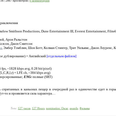
:56
| 2867 просмотров |
0 комментариев
 приключения
arlow Smithson Productions, Dune Entertainment III, Everest Entertainment, Film4
ой, Арон Ральстон
Колсон, Джон Смитсон
ра
, Эмбер Тэмблин, Шон Ботт, Колман Стингер, Трит Уильямс, Джон Лоуренс, 
е дублирование) + Английский
[отдельным файлом]
fps, ~1828 kbps avg, 0.28 bit/pixel)
L,C,R,l,r) + LFE ch, ~384 kbps avg)
 форсированные;
ENG:
полные (SRT)
спрятанных в каньонах пещер в очередной раз в одиночестве едет в горы 
ут-то и проявляется сила характера…
Теги:
127 часов
,
127 Hours
,
nomination: Oscar
,
awards
,
Фильмы