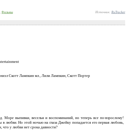
,
Фильмы
Источник:
RuTracker
ntertainment
эниэл Скотт Лампкин мл., Лили Лампкин, Скотт Портер
. Море выпивки, веселья и воспоминаний, но теперь все по-взрослому!
 в любви. Но этой ночью на глаза Джейку попадается его первая любовь,
, что у любви нет срока давности?