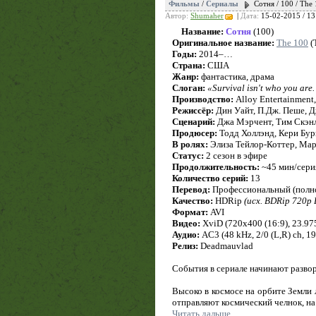
Фильмы
/
Сериалы
Сотня / 100 / The
Автор:
Shumaher
|
Дата:
15-02-2015 / 13
Название:
Сотня
(100)
Оригинальное название:
The 100
(
Годы:
2014–…
Страна:
США
Жанр:
фантастика, драма
Слоган:
«Survival isn't who you are
Производство:
Alloy Entertainment,
Режиссёр:
Дин Уайт, П.Дж. Пеше, 
Сценарий:
Джа Мэрчент, Тим Скэнл
Продюсер:
Тодд Холлэнд, Кери Бур
В ролях:
Элиза Тейлор-Коттер, Мар
Статус:
2 сезон в эфире
Продолжительность:
~45 мин/сери
Количество серий:
13
Перевод:
Профессиональный (полно
Качество:
HDRip
(исх. BDRip 720p
Формат:
AVI
Видео:
XviD (720x400 (16:9), 23.975 
Аудио:
AC3 (48 kHz, 2/0 (L,R) ch, 1
Релиз:
Deadmauvlad
События в сериале начинают развор
Высоко в космосе на орбите Земли 
отправляют космический челнок, н
Читать дальше...