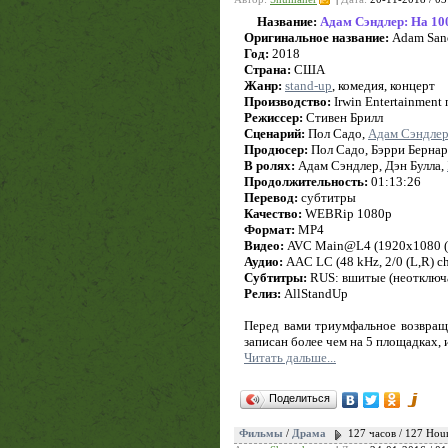
Название:
Адам Сэндлер: На 1
Оригинальное название:
Adam Sand
Год:
2018
Страна:
США
Жанр:
stand-up
, комедия, концерт
Производство:
Irwin Entertainment 
Режиссер:
Стивен Брилл
Сценарий:
Пол Садо,
Адам Сэндле
Продюсер:
Пол Садо, Бэрри Бернар
В ролях:
Адам Сэндлер, Дэн Булла,
Продолжительность:
01:13:26
Перевод:
субтитры
Качество:
WEBRip 1080p
Формат:
MP4
Видео:
AVC Main@L4 (1920x1080 (16:9
Аудио:
AAC LC (48 kHz, 2/0 (L,R) ch
Субтитры:
RUS: вшитые (неотключ
Релиз:
AllStandUp
Перед вами триумфальное возвращ
записан более чем на 5 площадках,
Читать дальше...
Поделиться
Фильмы
/
Драма
127 часов / 127 Hou