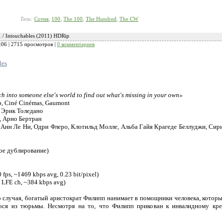
Теги:
Сотня
,
100
,
The 100
,
The Hundred
,
The CW
 / Intouchables (2011) HDRip
:06
| 2715 просмотров |
0 комментариев
les
h into someone else's world to find out what's missing in your own»
rp, Ciné Cinémas, Gaumont
 Эрик Толедано
, Арно Бертран
, Анн Ле Ни, Одри Флеро, Клотильд Молле, Альба Гайя Крагеде Беллуджи, Си
ое дублирование)
fps, ~1469 kbps avg, 0.23 bit/pixel)
+ LFE ch, ~384 kbps avg)
о случая, богатый аристократ Филипп нанимает в помощники человека, котор
ося из тюрьмы. Несмотря на то, что Филипп прикован к инвалидному кре