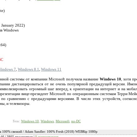
te)
 January 2022)
ив Windows
x64)
SC
indows 7
,
Windows 8.1
,
Windows 11
нной системы от компании Microsoft получила название
Windows 10
, хотя п
пании дистанцироваться от не очень популярной предыдущей версии. Имено
символизировать огромный шаг вперед, к ориентации на интернет и на моби
резентации вице-президент Microsoft по операционным системам Терри Мейе
 по сравнению с предыдущими версиями. В число этих устройств, согласно
ны, и телевизоры.
Теги:
Windows 10
,
Windows
,
Microsoft
,
no-DC
а 100% свежий / Adam Sandler: 100% Fresh (2018) WEBRip 1080p
:46
| 3805 просмотров |
0 комментариев