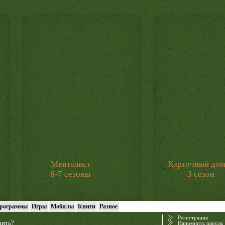
Менталист
Карточный до
6-7 сезоны
3 сезон
рограммы
Игры
Мобилы
Книги
Разное
Регистрация
нить?
Напомнить пароль