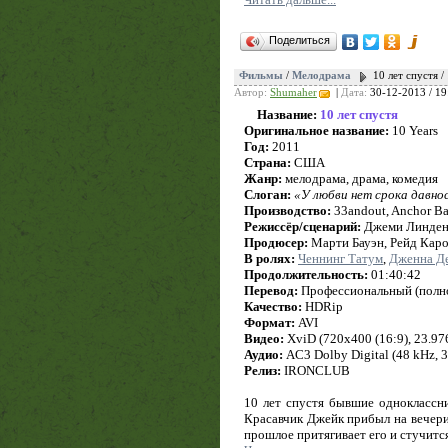
Поделиться
Фильмы
/
Мелодрама
10 лет спустя /
Автор:
Shumaher
|
Дата:
30-12-2013 / 19
Название:
10 лет спустя
Оригинальное название:
10 Years
Год:
2011
Страна:
США
Жанр:
мелодрама, драма, комедия
Слоган:
«У любви нет срока давно
Производство:
33andout, Anchor Bay
Режиссёр/сценарий:
Джеми Линде
Продюсер:
Марти Бауэн, Рейд Каро
В ролях:
Ченнинг Татум
,
Дженна Д
Продолжительность:
01:40:42
Перевод:
Профессиональный (полн
Качество:
HDRip
Формат:
AVI
Видео:
XviD (720x400 (16:9), 23.976 
Аудио:
AC3 Dolby Digital (48 kHz, 3/
Релиз:
IRONCLUB
10 лет спустя бывшие одноклассни
Красавчик Джейк прибыл на вечерин
прошлое притягивает его и стучится