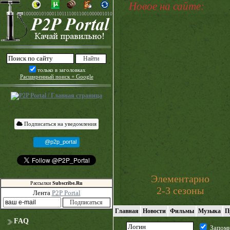
Новое на сайте:
только в заголовках
Расширенный поиск + Google
Подписаться на уведомления
@p2p_portal
Элементарно
Рассылки
Subscribe.Ru
2-3 сезоны
Лента
P2P Portal
Главная
Новости
Фильмы
Музыка
П
FAQ
Запом