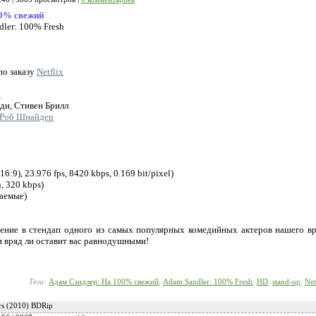
00% свежий
ler: 100% Fresh
по заказу
Netflix
р
ди, Стивен Брилл
Роб Шнайдер
), 23.976 fps, 8420 kbps, 0.169 bit/pixel)
, 320 kbps)
аемые)
ение в стендап одного из самых популярных комедийных актеров нашего в
 и вряд ли оставит вас равнодушными!
Теги:
Адам Сэндлер: На 100% свежий
,
Adam Sandler: 100% Fresh
,
HD
,
stand-up
,
Net
rs (2010) BDRip