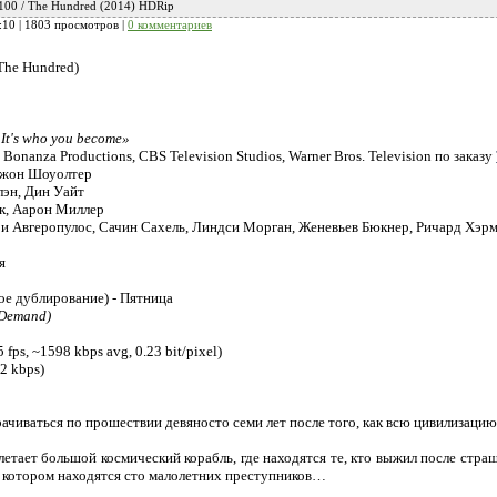
 100 / The Hundred (2014) HDRip
:10
| 1803 просмотров |
0 комментариев
The Hundred)
. It's who you become»
 Bonanza Productions, CBS Television Studios, Warner Bros. Television по заказу
Джон Шоуолтер
эн, Дин Уайт
к, Аарон Миллер
и Авгеропулос, Сачин Сахель, Линдси Морган, Женевьев Бюкнер, Ричард Хэрм
я
е дублирование) - Пятница
 Demand)
fps, ~1598 kbps avg, 0.23 bit/pixel)
92 kbps)
ачиваться по прошествии девяносто семи лет после того, как всю цивилизаци
летает большой космический корабль, где находятся те, кто выжил после стр
а котором находятся сто малолетних преступников…