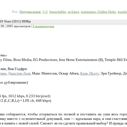
Теги:
Неприкасаемые
,
1+1
,
Intouchables
,
из блога
,
nomination: Golden Globe
,
awards
 10 Years (2011) HDRip
:38
| 2095 просмотров |
0 комментариев
сти»
 Films, Boss Media, EG Productions, Iron Horse Entertainment (II), Temple Hill E
н
лин, Вик Годфри
еван
,
Джастин Лонг
, Макс Мингелла, Оскар Айзек,
Крис Прэтт
, Эри Грейнор, Д
ое дублирование)
fps, 1612 kbps, 0.233 bit/pixel)
2 (L,C,R,l,r) + LFE ch, 448 kbps)
ки собираются, чтобы оторваться по полной и поставить на уши весь город
ку вместе с ослепительной девушкой, они — идеальная пара, и они счастливы
 в память с новой силой. Сможет ли он сделать правильный выбор? И правда ли