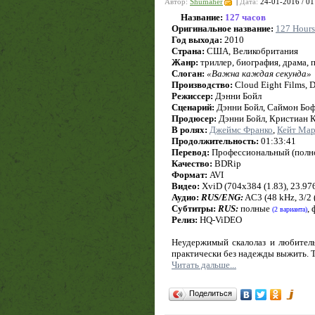
Автор:
Shumaher
|
Дата:
24-01-2016 / 01
Название:
127 часов
Оригинальное название:
127 Hours
Год выхода:
2010
Страна:
США, Великобритания
Жанр:
триллер, биография, драма,
Слоган:
«Важна каждая секунда»
Производство:
Cloud Eight Films, D
Режиссер:
Дэнни Бойл
Сценарий:
Дэнни Бойл, Саймон Боф
Продюсер:
Дэнни Бойл, Кристиан 
В ролях:
Джеймс Франко
,
Кейт Ма
Продолжительность:
01:33:41
Перевод:
Профессиональный (полно
Качество:
BDRip
Формат:
AVI
Видео:
XviD (704x384 (1.83), 23.976 
Аудио:
RUS/ENG:
AC3 (48 kHz, 3/2 (
Субтитры:
RUS:
полные
,
(2 варианта)
Релиз:
HQ-ViDEO
Неудержимый скалолаз и любитель 
практически без надежды выжить. Т
Читать дальше...
Поделиться