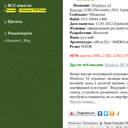
Название:
Windows 10
ВСЕ новости
Версия:
21H2 (November 2021 Upda
Релизы
и
Субтитры P2P Portal
Codename:
Vibranium
Build:
10.0.19044.1466
Цитаты
Дата выпуска:
11.01.2022 (Updated
Функция:
официальный дистрибут
Разработчик:
Microsoft
Рекомендуем
Язык:
русский
Shumaher’s_Blog
Архитектура:
x86 (x32) + AMD64 (
Релиз:
WZOR
NEW:
версии 20H2, 21H2, 21H2 LT
Другие публикации:
Windows XP
,
W
Новая версия популярной операцио
Windows 10 отражает желание ком
восьмой сразу к десятой призван 
платформой в истории". Ведущий п
спектр устройств различного типа
ноутбуки и планшеты, но и смартфо
Читать дальше...
Поделиться
Фильмы
/
Концерты
Адам Сэндлер: Н
Автор:
Shumaher
|
Дата:
20-11-2018 / 03