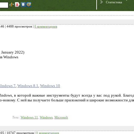
Статистика
:46
| 4488 просмотров |
0 комментариев
 January 2022)
ив Windows
Need for Speed:
Porsche Unleashed
indows 7
,
Windows 8.1
,
Windows 10
ndows, в которой важные инструменты будут всегда у вас под рукой. Благо
о-новому. С ней вы получаете больше приложений и широкие возможности для
Теги:
Windows 11
,
Windows
,
Microsoft
:05
| 10747 просмотров |
0 комментариев