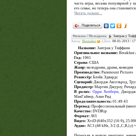
часть игры, весьма популярной у ш
его семье, но теперь она становитс
Читать дальше...
Поделиться
Фильмы
/
Мелодрама
Завтрак у Тиффа
Автор:
Shumaher
|
Дата:
08-01-2013 / 17
Название:
Завтрак у Тиффани
Оригинальное название:
Breakfast a
Год:
1961
Страна:
США
Жанр:
мелодрама, драма, комедия
Производство:
Paramount Pictures
Режиссёр:
Блэйк Эдвардс
Сценарий:
Джордж Аксельрод, Тру
Продюсер:
Мартин Джуроу, Ричар
В ролях:
Одри Хепберн
, Джордж
МакГайвер, Алан Рид
Продолжительность:
01:49:43
Перевод:
Профессиональный (много
Качество:
DVDRip
Формат:
AVI
Видео:
XviD (640x352 (16:9), 25.000 
Аудио:
AC3 (48 kHz, 3/2 (L,C,R,l,r) 
Переехав в новую квартиру, начи