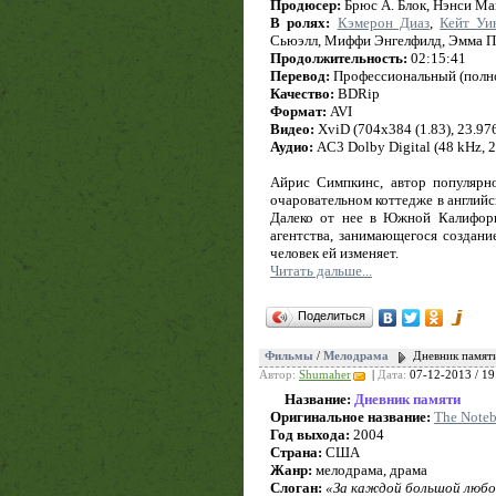
Продюсер:
Брюс А. Блок, Нэнси М
В ролях:
Кэмерон Диаз
,
Кейт Уи
Сьюэлл, Миффи Энгелфилд, Эмма П
Продолжительность:
02:15:41
Перевод:
Профессиональный (полн
Качество:
BDRip
Формат:
AVI
Видео:
XviD (704x384 (1.83), 23.976 
Аудио:
AC3 Dolby Digital (48 kHz, 2/
Айрис Симпкинс, автор популярно
очаровательном коттедже в англий
Далеко от нее в Южной Калифорн
агентства, занимающегося создан
человек ей изменяет.
Читать дальше...
Поделиться
Фильмы
/
Мелодрама
Дневник памяти
Автор:
Shumaher
|
Дата:
07-12-2013 / 19
Название:
Дневник памяти
Оригинальное название:
The Note
Год выхода:
2004
Страна:
США
Жанр:
мелодрама, драма
Слоган:
«За каждой большой любо