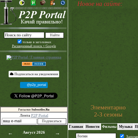
Новое на сайте:
только в заголовках
Расширенный поиск + Google
Подписаться на уведомления
@p2p_portal
Элементарно
Рассылки
Subscribe.Ru
2-3 сезоны
Лента
P2P Portal
Главная
Новости
Фильмы
Музыка
П
←
Август 2026
→
Запом