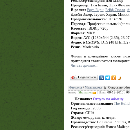
Режиссер/сценарий:
Дэн Мазер
Продюсер:
Тим Беван, Эрик Феллне
В ролях:
Роуз Бирн
,
Рейф Сполл
,
А
Джейн Эшер, Теренс Харви, Минни
Продолжительность:
01:37:26
Перевод:
Профессиональный (полно
Качество:
BDRip 720p
Формат:
MKV
Видео:
AVC (1280x544 (2.35), 23.976 
Аудио:
RUS/ENG:
DTS (48 kHz, 3/2 (
Релиз:
Modepido
Фильм в комедийном ключе пове
приходится сталкиваться молодожен
Читать дальше...
Поделиться
Фильмы
/
Мелодрама
Отпуск по обме
Автор:
Shumaher
|
Дата:
08-12-2013 / 00
Название:
Отпуск по обмену
Оригинальное название:
The Holid
Год выхода:
2006
Страна:
США
Жанр:
мелодрама, комедия
Производство:
Columbia Pictures, Re
Режиссер/сценарий:
Нэнси Майерс