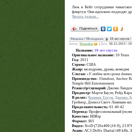
Люк и Кейт сотрудники чикагског
флиртуя. Они идеально подходят др
Читать дальше...
Поделиться
Фильмы
/
Мелодрама
10 лет спустя /
Автор:
Shumaher
|
Дата:
30-12-2013 / 19
Название:
10 лет спустя
Оригинальное название:
10 Years
Год:
2011
Страна:
США
Жанр:
мелодрама, драма, комедия
Слоган:
«У любви нет срока давно
Производство:
33andout, Anchor Bay
Temple Hill Entertainment
Режиссёр/сценарий:
Джеми Линде
Продюсер:
Марти Бауэн, Рейд Каро
В ролях:
Ченнинг Татум
,
Дженна Д
Грейнор, Дэниэл Скотт Лампкин мл.
Продолжительность:
01:40:42
Перевод:
Профессиональный (полн
Качество:
HDRip
Формат:
AVI
Видео:
XviD (720x400 (16:9), 23.976 
Аудио:
AC3 Dolby Digital (48 kHz, 3/