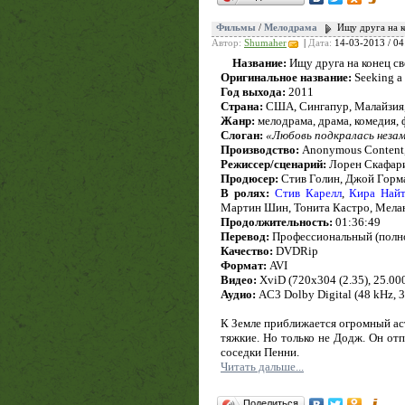
Фильмы
/
Мелодрама
Ищу друга на ко
Автор:
Shumaher
|
Дата:
14-03-2013 / 04
Название:
Ищу друга на конец св
Оригинальное название:
Seeking a 
Год выхода:
2011
Страна:
США, Сингапур, Малайзия
Жанр:
мелодрама, драма, комедия, 
Слоган:
«Любовь подкралась незам
Производство:
Anonymous Content, 
Режиссер/сценарий:
Лорен Скафар
Продюсер:
Стив Голин, Джой Горма
В ролях:
Стив Карелл
,
Кира Най
Мартин Шин, Тонита Кастро, Мелан
Продолжительность:
01:36:49
Перевод:
Профессиональный (полн
Качество:
DVDRip
Формат:
AVI
Видео:
XviD (720x304 (2.35), 25.000 
Аудио:
AC3 Dolby Digital (48 kHz, 3/
К Земле приближается огромный ас
тяжкие. Но только не Додж. Он от
соседки Пенни.
Читать дальше...
Поделиться