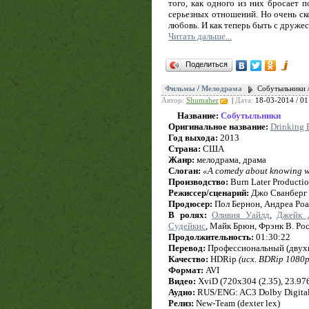
того, как одного из них бросает 
серьезных отношений. Но очень ск
любовь. И как теперь быть с дружес
Читать дальше...
Поделиться
Фильмы
/
Мелодрама
Собутыльники /
Автор:
Shumaher
|
Дата:
18-03-2014 / 01
Название:
Собутыльники
Оригинальное название:
Drinking 
Год выхода:
2013
Страна:
США
Жанр:
мелодрама, драма
Слоган:
«A comedy about knowing w
Производство:
Burn Later Producti
Режиссер/сценарий:
Джо Сванберг
Продюсер:
Пол Бернон, Андреа Роа
В ролях:
Оливия Уайлд
,
Джейк 
Судейкис
, Майк Брюн, Фрэнк В. Ро
Продолжительность:
01:30:22
Перевод:
Профессиональный (двух
Качество:
HDRip
(исх. BDRip 1080p
Формат:
AVI
Видео:
XviD (720x304 (2.35), 23.976 
Аудио:
RUS/ENG: AC3 Dolby Digital (
Релиз:
New-Team (dexter lex)