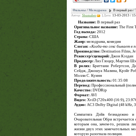
Фильмы
/
Мелодрама
В первый раз /
Автор:
Shumaher
|
Дата:
13-03-2013 / 15
Название:
В первый раз
Оригинальное название:
The First 
Год выхода:
2012
Страна:
США
Жанр:
мелодрама, комедия
Слоган:
«Когда-то секс бывает в 
Производство:
Destination Films, 
Режиссер/сценарий:
Джон Кэздан
Продюсер:
Лиз Глоцер, Мартин Шэ
В ролях:
Бриттани Робертсон, Ди
Сейдж, Джошуа Малина, Крэйг Роб
Молли С. Куинн
Продолжительность:
01:35:08
Перевод:
Профессиональный (полн
Качество:
DVDRip
Формат:
AVI
Видео:
XviD (720x400 (16:9), 23.976 
Аудио:
AC3 Dolby Digital (48 kHz, 3/
Симпатяга Дэйв безнадежно и 
Очаровательная Обри встречается 
которым она, зачем-то, решила ли
жизни двух этих замечательных мол
которую разогнала полиция.