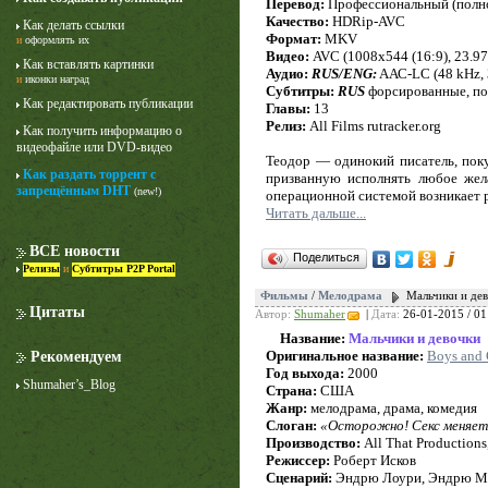
Перевод:
Профессиональный (полно
Качество:
HDRip-AVC
Как делать ссылки
Формат:
MKV
и
оформлять их
Видео:
AVC (1008x544 (16:9), 23.976
Как вставлять картинки
Аудио:
RUS/ENG:
AАС-LC (48 kHz, 3
и
иконки наград
Субтитры:
RUS
форсированные, п
Как редактировать публикации
Главы:
13
Релиз:
All Films rutracker.org
Как получить информацию о
видеофайле или DVD-видео
Теодор — одинокий писатель, пок
Как раздать торрент с
призванную исполнять любое жел
Лучше звоните Солу
запрещённым DHT
(new!)
операционной системой возникает 
1 сезон
Читать дальше...
ВСЕ новости
Поделиться
Релизы
и
Субтитры P2P Portal
Фильмы
/
Мелодрама
Мальчики и дев
Цитаты
Автор:
Shumaher
|
Дата:
26-01-2015 / 01
Название:
Мальчики и девочки
Оригинальное название:
Boys and 
Рекомендуем
Год выхода:
2000
Shumaher’s_Blog
Страна:
США
Жанр:
мелодрама, драма, комедия
Слоган:
«Осторожно! Секс меняет
Производство:
All That Productions
Режиссер:
Роберт Исков
Сценарий:
Эндрю Лоури, Эндрю М