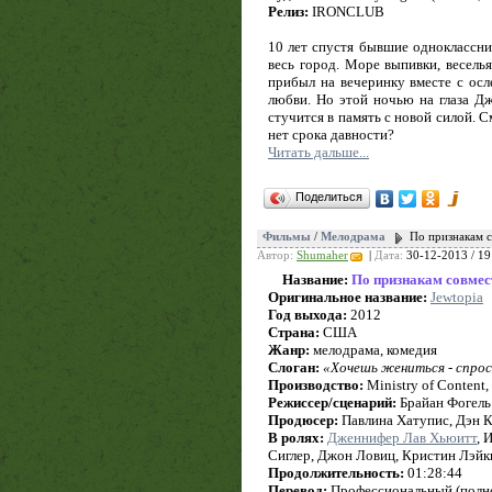
Релиз:
IRONCLUB
10 лет спустя бывшие одноклассни
весь город. Море выпивки, весель
прибыл на вечеринку вместе с осл
любви. Но этой ночью на глаза Дж
стучится в память с новой силой. 
нет срока давности?
Читать дальше...
Поделиться
Фильмы
/
Мелодрама
По признакам с
Автор:
Shumaher
|
Дата:
30-12-2013 / 19
Название:
По признакам совме
Оригинальное название:
Jewtopia
Год выхода:
2012
Страна:
США
Жанр:
мелодрама, комедия
Слоган:
«Хочешь жениться - спрос
Производство:
Ministry of Content,
Режиссер/сценарий:
Брайан Фогель
Продюсер:
Павлина Хатупис, Дэн К
В ролях:
Дженнифер Лав Хьюитт
, 
Сиглер, Джон Ловиц, Кристин Лэйк
Продолжительность:
01:28:44
Перевод:
Профессиональный (полно