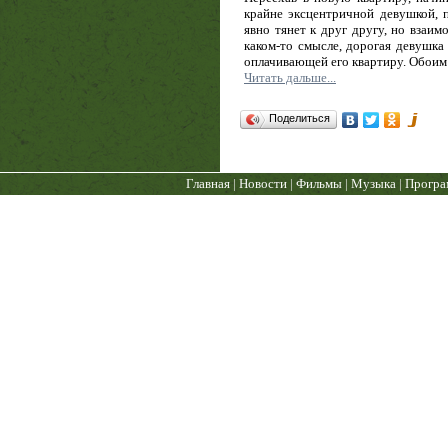
крайне эксцентричной девушкой,
явно тянет к друг другу, но взаим
каком-то смысле, дорогая девушка
оплачивающей его квартиру. Обоим о
Читать дальше...
Поделиться
Главная
|
Новости
|
Фильмы
|
Музыка
|
Прогр