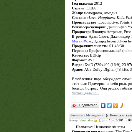
Год выхода:
2012
Страна:
США
Жанр:
мелодрама, комедия
Слоган:
«Love. Happiness. Kids. Pic
Производство:
Locomotive, Points W
Режиссер/сценарий:
Дженнифер Уэ
Продюсер:
Джошуа Астрачан, Риза
В ролях:
Адам Скотт, Дженнифер У
Меган Фокс
, Эдвард Бёрнс, Оуэн Б
Продолжительность:
01:48:30
Перевод:
Профессиональный (полн
Качество:
BDRip
Формат:
AVI
Видео:
XviD (720x400 (16:9), 23.976
Аудио:
AC3 Dolby Digital (48 kHz, 3/
Влюбленная пара обсуждает сложн
этот шаг. Примеряя на себя роль р
большой стресс. Они решают обзаве
Читать дальше...
Поделиться
Фильмы
/
Мелодрама
Немножко жена
Автор:
Shumaher
|
Дата:
16-03-2013 / 00
Название:
Немножко женаты
Оригинальное название:
The Five-