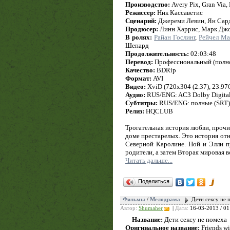
Производство:
Avery Pix, Gran Via
Режиссер:
Ник Кассаветис
Сценарий:
Джереми Левин, Ян Сард
Продюсер:
Линн Харрис, Марк Джо
В ролях:
Райан Гослинг
,
Рейчел М
Шепард
Продолжительность:
02:03:48
Перевод:
Профессиональный (полно
Качество:
BDRip
Формат:
AVI
Видео:
XviD (720x304 (2.37), 23.976 
Аудио:
RUS/ENG: AC3 Dolby Digital (
Субтитры:
RUS/ENG: полные (SRT)
Релиз:
HQCLUB
Трогательная история любви, проч
доме престарелых. Это история от
Северной Каролине. Ной и Элли пр
родители, а затем Вторая мировая в
Читать дальше...
Поделиться
Фильмы
/
Мелодрама
Дети сексу не п
Автор:
Shumaher
|
Дата:
16-03-2013 / 01
Название:
Дети сексу не помеха
Оригинальное название:
Friends wi