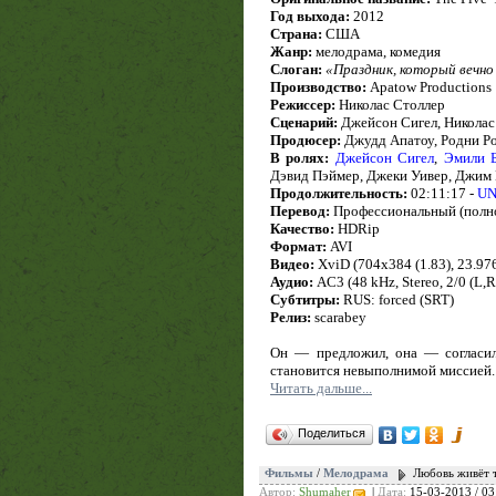
Год выхода:
2012
Страна:
США
Жанр:
мелодрама, комедия
Слоган:
«Праздник, который вечно
Производство:
Apatow Productions
Режиссер:
Николас Столлер
Сценарий:
Джейсон Сигел, Николас
Продюсер:
Джудд Апатоу, Родни Ро
В ролях:
Джейсон Сигел
,
Эмили Б
Дэвид Пэймер, Джеки Уивер, Джим
Продолжительность:
02:11:17 -
UN
Перевод:
Профессиональный (полн
Качество:
HDRip
Формат:
AVI
Видео:
XviD (704x384 (1.83), 23.976 
Аудио:
AC3 (48 kHz, Stereo, 2/0 (L,R
Субтитры:
RUS: forced (SRT)
Релиз:
scarabey
Он — предложил, она — согласил
становится невыполнимой миссией. 
Читать дальше...
Поделиться
Фильмы
/
Мелодрама
Любовь живёт тр
Автор:
Shumaher
|
Дата:
15-03-2013 / 03