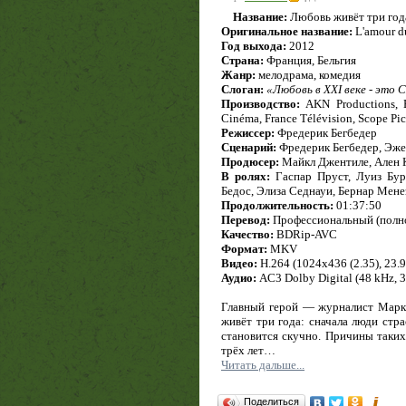
Название:
Любовь живёт три год
Оригинальное название:
L'amour du
Год выхода:
2012
Страна:
Франция, Бельгия
Жанр:
мелодрама, комедия
Слоган:
«Любовь в XXI веке - это
Производство:
AKN Productions, Ba
Cinéma, France Télévision, Scope Pic
Режиссер:
Фредерик Бегбедер
Сценарий:
Фредерик Бегбедер, Эже
Продюсер:
Майкл Джентиле, Ален 
В ролях:
Гаспар Пруст, Луиз Бур
Бедос, Элиза Седнауи, Бернар Мен
Продолжительность:
01:37:50
Перевод:
Профессиональный (полн
Качество:
BDRip-AVC
Формат:
MKV
Видео:
H.264 (1024x436 (2.35), 23.97
Аудио:
AC3 Dolby Digital (48 kHz, 3/
Главный герой — журналист Марк
живёт три года: сначала люди стр
становится скучно. Причины таких
трёх лет…
Читать дальше...
Поделиться