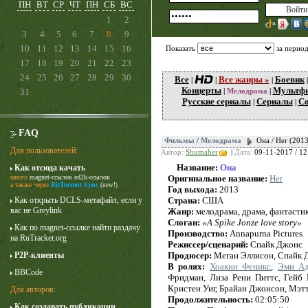
ПН
ВТ
СР
ЧТ
ПН
СБ
ВС
1
2
3
4
5
6
7
8
9
10
11
12
13
14
15
16
Показать
за перио
17
18
19
20
21
22
23
24
25
26
27
28
29
30
Все
Все жанры »
Боевик
|
|
|
Концерты
Мультф
31
|
Мелодрама
|
Русские сериалы
Сериалы
Со
|
|
FAQ
Фильмы
/
Мелодрама
Она / Her (20
Для пользователей:
Автор:
Shumaher
|
Дата:
09-11-2017 / 12
Название:
Она
Как отсюда качать
Карточный домик
много
magnet-ссылок
ed2k-ссылок
Оригинальное название:
Her
3 сезон
а также через
BitTorrent Sync
(new!)
Год выхода:
2013
Как открыть DCLS-метафайл, если у
Страна:
США
вас не Greylink
Жанр:
мелодрама, драма, фантасти
Слоган:
«A Spike Jonze love story»
Как по magnet-ссылке найти раздачу
Производство:
Annapurna Pictures
на RuTracker.org
Режиссер/сценарий:
Спайк Джонс
P2P-клиенты
Продюсер:
Меган Эллисон, Спайк 
В ролях:
Хоакин Феникс
,
Эми А
BBCode
Фридман, Лиза Рени Питтс, Гейб 
Кристен Уиг, Брайан Джонсон, Мэт
Для авторов:
Продолжительность:
02:05:50
Как создавать публикации