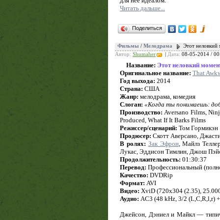
для нее идеалом.
Читать дальше...
Поделиться
Фильмы
/
Мелодрама
Этот неловкий
Автор:
Shumaher
|
Дата:
08-05-2014 / 00
Название:
Этот неловкий момен
Оригинальное название:
That Awk
Год выхода:
2014
Страна:
США
Жанр:
мелодрама, комедия
Слоган:
«Когда ты понимаешь: доб
Производство:
Aversano Films, Ninj
Produced, What If It Barks Films
Режиссер/сценарий:
Том Гормикэн
Продюсер:
Скотт Аверсано, Джаст
В ролях:
Зак Эфрон
, Майлз Телле
Лукас, Эддисон Тимлин, Джош Пэйс
Продолжительность:
01:30:37
Перевод:
Профессиональный (полн
Качество:
DVDRip
Формат:
AVI
Видео:
XviD (720x304 (2.35), 25.000,
Аудио:
AC3 (48 kHz, 3/2 (L,C,R,l,r) 
Джейсон, Дэниел и Майкл — типич