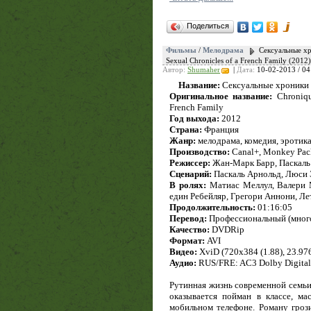
Поделиться
Фильмы
/
Мелодрама
Сексуальные хро
Sexual Chronicles of a French Family (201
Автор:
Shumaher
|
Дата:
10-02-2013 / 04
Название:
Сексуальные хроники 
Оригинальное название:
Chronique
French Family
Год выхода:
2012
Страна:
Франция
Жанр:
мелодрама, комедия, эротик
Производство:
Canal+, Monkey Pack
Режиссер:
Жан-Марк Барр, Паскаль
Сценарий:
Паскаль Арнольд, Люси 
В ролях:
Матиас Меллул, Валери М
един Ребейляр, Грегори Аннони, Л
Продолжительность:
01:16:05
Перевод:
Профессиональный (много
Качество:
DVDRip
Формат:
AVI
Видео:
XviD (720x384 (1.88), 23.976 
Аудио:
RUS/FRE: AC3 Dolby Digital (
Рутинная жизнь современной семьи
оказывается пойман в классе, 
мобильном телефоне. Роману гроз