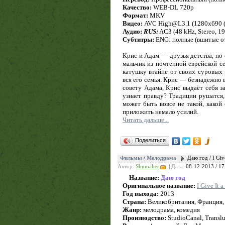
Качество:
WEB-DL 720p
Формат:
MKV
Видео:
AVC High@L3.1 (1280x690 (1.
Аудио:
RUS:
AC3 (48 kHz, Stereo, 1
Субтитры:
ENG: полные (вшитые о
Крис и Адам — друзья детства, но
мальчик из почтенной еврейской с
катушку втайне от своих суровых
вся его семья. Крис — безнадежно 
совету Адама, Крис выдаёт себя за
узнает правду? Традиции рушатся,
может быть вовсе не такой, какой
приложить немало усилий.
Читать дальше...
Поделиться
Фильмы
/
Мелодрама
Даю год / I Giv
Автор:
Shumaher
|
Дата:
08-12-2013 / 17
Название:
Даю год
Оригинальное название:
I Give It a
Год выхода:
2013
Страна:
Великобритания, Франция,
Жанр:
мелодрама, комедия
Производство:
StudioCanal, Translu