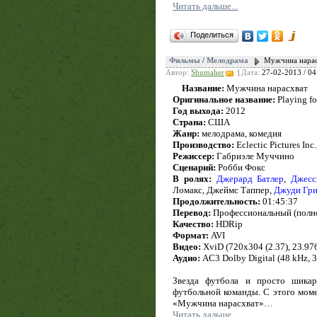
Читать дальше...
Поделиться
Фильмы
/
Мелодрама
Мужчина нарасх
Автор:
Shumaher
|
Дата:
27-02-2013 / 04
Название:
Мужчина нарасхват
Оригинальное название:
Playing fo
Год выхода:
2012
Страна:
США
Жанр:
мелодрама, комедия
Производство:
Eclectic Pictures Inc
Режиссер:
Габриэле Муччино
Сценарий:
Робби Фокс
В ролях:
Джерард Батлер
,
Джесс
Ломакс, Джеймс Таппер,
Джуди Гр
Продолжительность:
01:45:37
Перевод:
Профессиональный (полн
Качество:
HDRip
Формат:
AVI
Видео:
XviD (720x304 (2.37), 23.976 
Аудио:
AC3 Dolby Digital (48 kHz, 3/
Звезда футбола и просто шикар
футбольной команды. С этого мом
«Мужчина нарасхват»…
Читать дальше...