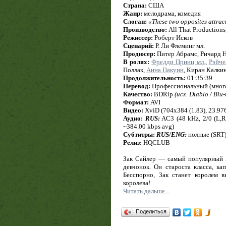
Страна:
США
Жанр:
мелодрама, комедия
Слоган:
«These two opposites attrac
Производство:
All That Productions
Режиссер:
Роберт Исков
Сценарий:
Р. Ли Флеминг мл.
Продюсер:
Питер Абрамс, Ричард Н
В ролях:
Фредди Принц мл.
,
Рэйче
Поллак,
Анна Пакуин
, Киран Калки
Продолжительность:
01:35:39
Перевод:
Профессиональный (много
Качество:
BDRip
(исх. Diablo / Blu
Формат:
AVI
Видео:
XviD (704x384 (1.83), 23.976 
Аудио:
RUS:
AC3 (48 kHz, 2/0 (L,R
~384.00 kbps avg)
Субтитры:
RUS/ENG:
полные (SRT
Релиз:
HQCLUB
Зак Сайлер — самый популярный и
девчонок. Он староста класса, к
Бесспорно, Зак станет королем 
королева!
Читать дальше...
Поделиться