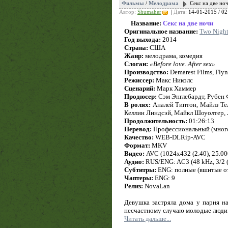
Фильмы
/
Мелодрама
Секс на две но
Автор:
Shumaher
|
Дата:
14-01-2015 / 02
Название:
Секс на две ночи
Оригинальное название:
Two Night
Год выхода:
2014
Страна:
США
Жанр:
мелодрама, комедия
Слоган:
«Before love. After sex»
Производство:
Demarest Films, Fly
Режиссер:
Макс Николс
Сценарий:
Марк Хаммер
Продюсер:
Сэм Энглебардт, Рубен 
В ролях:
Аналей Типтон, Майлз Тел
Келлин Линдсэй, Майкл Шоуолтер,
Продолжительность:
01:26:13
Перевод:
Профессиональный (много
Качество:
WEB-DLRip-AVC
Формат:
MKV
Видео:
AVC (1024x432 (2.40), 25.000 
Аудио:
RUS/ENG: AC3 (48 kHz, 3/2 (L
Субтитры:
ENG: полные (вшитые о
Чаптеры:
ENG: 9
Релиз:
NovaLan
Девушка застряла дома у парня н
несчастному случаю молодые люди
Читать дальше...