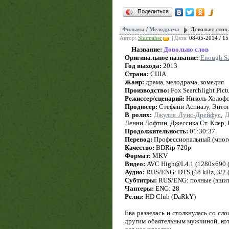
Поделиться
Фильмы
/
Мелодрама
Довольно слов 
Автор:
Shumaher
|
Дата:
08-05-2014 / 15
Название:
Довольно слов
Оригинальное название:
Enough S
Год выхода:
2013
Страна:
США
Жанр:
драма, мелодрама, комедия
Производство:
Fox Searchlight Pictu
Режиссер/сценарий:
Николь Холоф
Продюсер:
Стефани Аспиазу, Энто
В ролях:
Джулия Луис-Дрейфус
,
Д
Ленни Лофтин, Джессика Ст. Клер,
Продолжительность:
01:30:37
Перевод:
Профессиональный (много
Качество:
BDRip 720p
Формат:
MKV
Видео:
AVC High@L4.1 (1280x690 (1.8
Аудио:
RUS/ENG: DTS (48 kHz, 3/2 (L
Субтитры:
RUS/ENG: полные (вшит
Чаптеры:
ENG: 28
Релиз:
HD Club (DaRkY)
Ева развелась и столкнулась со с
другим обаятельным мужчиной, ко