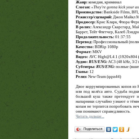
Жанр:
комедия, криминал
Слоган:
«They're gonna kick your as
Производство:
Bankside Films, BFI,
Режиссер/сценарий:
Джон Майкл 
Продюсер:
Крис Кларк, Флора Фер
В ролях:
Александр Скарсгард, Май
Баррет, Тейт Флетчер, Калеб Лэндр
Продолжительность:
01:37:55
Перевод:
Профессиональный (полно
Качество:
BDRip 1080p
Формат:
MKV
Видео:
AVC High@L4.1 (1920x804 (2.4
Аудио:
RUS/ENG:
AC3 (48 kHz, 3/2 (
Субтитры:
RUS/ENG:
полные (вши
Главы:
12
Релиз:
New-Team (qqss44)
Двое коррумпированных копов из 
или под колёса авто. Судьба подк
большой куш также претендует э
напарники случайно узнают о тёмн
копам не терпится попробовать неч
они понимают справедливость.
Читать дальше...
Поделиться