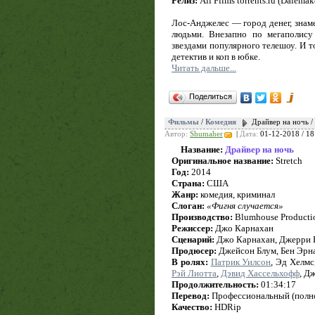
Релиз:
All Films torrents.ru (Dalemak
Лос-Анджелес — город денег, знаме
людьми. Внезапно по мегаполису
звездами популярного телешоу. И 
детектив и коп в юбке.
Читать дальше...
Поделиться
Фильмы
/
Комедия
Драйвер на ночь /
Автор:
Shumaher
|
Дата:
01-12-2018 / 18
Название:
Драйвер на ночь
Оригинальное название:
Stretch
Год:
2014
Страна:
США
Жанр:
комедия, криминал
Слоган:
«Фигня случается»
Производство:
Blumhouse Production
Режиссер:
Джо Карнахан
Сценарий:
Джо Карнахан, Джерри К
Продюсер:
Джейсон Блум, Бен Эрн
В ролях:
Патрик Уилсон
, Эд Хелмс
Рэй Лиотта
,
Дэвид Хассельхофф
, Д
Продолжительность:
01:34:17
Перевод:
Профессиональный (полн
Качество:
HDRip