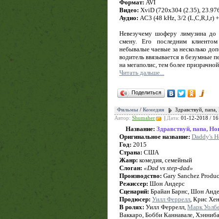
Формат:
AVI
Видео:
XviD (720x304 (2.35), 23.976 
Аудио:
AC3 (48 kHz, 3/2 (L,C,R,l,r) 
Невезучему шоферу лимузина до 
смену. Его последним клиентом
небывалые чаевые за несколько доп
водитель ввязывается в безумные п
на мегаполис, тем более призрачно
Читать дальше...
Поделиться
Фильмы
/
Комедия
Здравствуй, папа,
Автор:
Shumaher
|
Дата:
01-12-2018 / 16
Название:
Здравствуй, папа, Но
Оригинальное название:
Daddy's 
Год:
2015
Страна:
США
Жанр:
комедия, семейный
Слоган:
«Dad vs step-dad»
Производство:
Gary Sanchez Product
Режиссер:
Шон Андерс
Сценарий:
Брайан Барнс, Шон Анд
Продюсер:
Уилл Феррелл
, Крис Хе
В ролях:
Уилл Феррелл,
Марк Уолбе
Ваккаро, Бобби Каннавале, Хэнниба