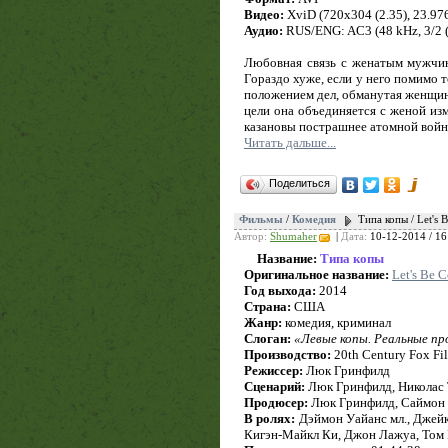
Видео:
XviD (720x304 (2.35), 23.976 
Аудио:
RUS/ENG: AC3 (48 kHz, 3/2 (L
Любовная связь с женатым мужчин
Гораздо хуже, если у него помимо т
положением дел, обманутая женщин
цели она объединяется с женой из
казановы пострашнее атомной войн
Читать дальше...
Поделиться
Фильмы
/
Комедия
Типа копы / Let's
Автор:
Shumaher
|
Дата:
10-12-2014 / 16
Название:
Типа копы
Оригинальное название:
Let's Be 
Год выхода:
2014
Страна:
США
Жанр:
комедия, криминал
Слоган:
«Левые копы. Реальные п
Производство:
20th Century Fox Fi
Режиссер:
Люк Гринфилд
Сценарий:
Люк Гринфилд, Николас
Продюсер:
Люк Гринфилд, Саймон 
В ролях:
Дэймон Уайанс мл., Джейк
Кигэн-Майкл Ки, Джон Лажуа, Том