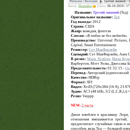
Фильмы
/
Комедия
Третий лишний / T
Автор:
Shumaher
|
Дата:
06-10-2019 / 17
Название:
Третий лишний
(Тед)
Оригинальное название:
Ted
Год выхода:
2012
Страна:
США
Жанр:
комедия, фэнтези
Слоган:
«В любви не без медведя»
Производство:
Universal Pictures,
Capital, Smart Entertainment
Режиссер:
Сет МакФарлейн
Сценарий:
Сет МакФарлейн, Алек С
В ролях:
Марк Уолберг
,
Мила Кун
Варбертон, Мэтт Уолш, Джессика Б
Продолжительность:
01:52:15 -
Un
Перевод:
Авторский (одноголосый 
Качество:
HDRip
Формат:
AVI
Видео:
XviD (720x384 (16:9), 23.976 
Аудио:
AC3 (48 kHz, 3/2 (L,C,R,l,r) 
Релиз:
Vaippp
NEW:
2 часть
Джон влюблен в красавицу Лори, 
отношения вмешивается третий,
предпочитает случайные связи и не
способен, ведь Тед — большой плю