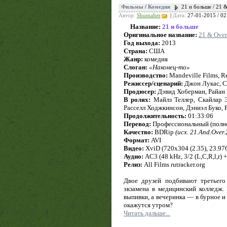
Фильмы
/
Комедия
21 и больше / 21 
Автор:
Shumaher
|
Дата:
27-01-2015 / 02
Название:
21 и больше
Оригинальное название:
21 & Over
Год выхода:
2013
Страна:
США
Жанр:
комедия
Слоган:
«Наконец-то»
Производство:
Mandeville Films, Re
Режиссер/сценарий:
Джон Лукас, С
Продюсер:
Дэвид Хоберман, Райан 
В ролях:
Майлз Теллер, Скайлар Э
Расселл Ходжкинсон, Дэниэл Буко, 
Продолжительность:
01:33:06
Перевод:
Профессиональный (полн
Качество:
BDRip
(исх. 21.And.Ove
Формат:
AVI
Видео:
XviD (720x304 (2.35), 23.976 
Аудио:
AC3 (48 kHz, 3/2 (L,C,R,l,r) 
Релиз:
All Films rutracker.org
Двое друзей подбивают третьего
экзамена в медицинский колледж.
выпивки, а вечеринка — в бурное и
окажутся утром?
Читать дальше...