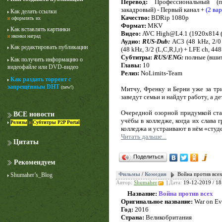
Перевод:
Профессиональный (по
закадровый) - Первый канал +
(2 ва
Как делать ссылки
Качество:
BDRip 1080p
и
оформлять их
Формат:
MKV
Как вставлять картинки
Видео:
AVC High@L4.1 (1920x814 (2.3
и
иконки наград
Аудио:
RUS-Dub:
AC3 (48 kHz, 2/0 
Как редактировать публикации
(48 kHz, 3/2 (L,C,R,l,r) + LFE ch, 448
Субтитры:
RUS/ENG:
полные (вши
Как получить информацию о
Главы:
10
видеофайле или DVD-видео
Релиз:
NoLimits-Team
Как раздать торрент с
Лучше звоните Солу
запрещённым DHT
(new!)
Митчу, Френку и Берни уже за три
1 сезон
заведут семьи и найдут работу, а де
Очередной озорной придумкой ста
ВСЕ новости
учёбы в колледже, когда их слава 
Релизы
и
Субтитры P2P Portal
колледжа и устраивают в нём «сту
Читать дальше...
Цитаты
Поделиться
Рекомендуем
Shumaher’s_Blog
Фильмы
/
Комедия
Война против всех
Автор:
Shumaher
|
Дата:
19-12-2019 / 18
Название:
Война против всех
Оригинальное название:
War on Ev
Год:
2016
Страна:
Великобритания