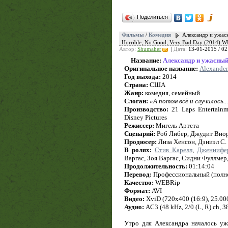
Поделиться
Фильмы
/
Комедия
Александр и ужасн
Horrible, No Good, Very Bad Day (2014) 
Автор:
Shumaher
|
Дата:
13-01-2015 / 02
Название:
Александр и ужасный
Оригинальное название:
Alexander
Год выхода:
2014
Страна:
США
Жанр:
комедия, семейный
Слоган:
«А потом всё и случилось..
Производство:
21 Laps Entertainm
Disney Pictures
Режиссер:
Мигель Артета
Сценарий:
Роб Либер, Джудит Вио
Продюсер:
Лиза Хенсон, Дэниэл С.
В ролях:
Стив Карелл
,
Дженнифе
Варгас, Зоя Варгас, Сидни Фуллмер
Продолжительность:
01:14:04
Перевод:
Профессиональный (полн
Качество:
WEBRip
Формат:
AVI
Видео:
XviD (720x400 (16:9), 25.000 
Аудио:
AC3 (48 kHz, 2/0 (L, R) ch, 3
Утро для Александра началось уж