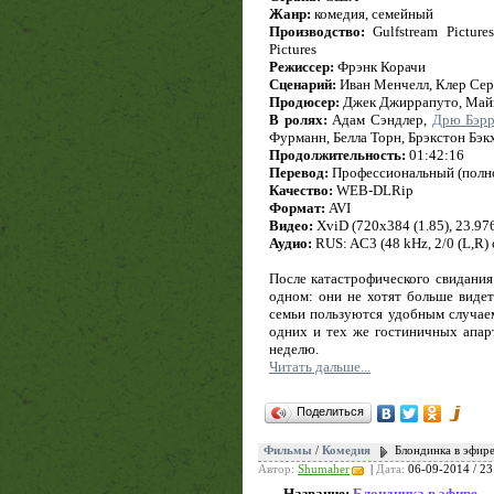
Жанр:
комедия, семейный
Производство:
Gulfstream Picture
Pictures
Режиссер:
Фрэнк Корачи
Сценарий:
Иван Менчелл, Клер Сер
Продюсер:
Джек Джиррапуто, Май
В ролях:
Адам Сэндлер,
Дрю Бэр
Фурманн, Белла Торн, Брэкстон Бэ
Продолжительность:
01:42:16
Перевод:
Профессиональный (полно
Качество:
WEB-DLRip
Формат:
AVI
Видео:
XviD (720x384 (1.85), 23.976 
Аудио:
RUS: AC3 (48 kHz, 2/0 (L,R) c
После катастрофического свидани
одном: они не хотят больше видеть
семьи пользуются удобным случаем
одних и тех же гостиничных апа
неделю.
Читать дальше...
Поделиться
Фильмы
/
Комедия
Блондинка в эфире
Автор:
Shumaher
|
Дата:
06-09-2014 / 23
Название:
Блондинка в эфире