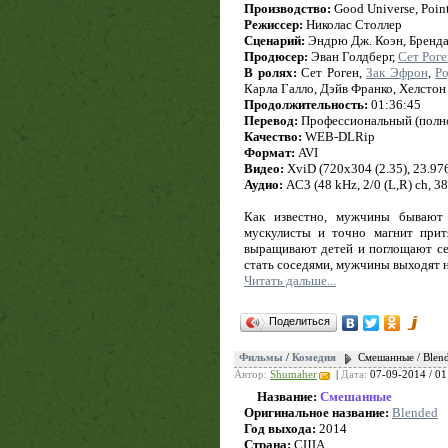
Производство:
Good Universe, Point
Режиссер:
Николас Столлер
Сценарий:
Эндрю Дж. Коэн, Бренда
Продюсер:
Эван Голдберг,
Сет Роге
В ролях:
Сет Роген,
Зак Эфрон
,
Р
Карла Галло, Дэйв Франко, Хелсто
Продолжительность:
01:36:45
Перевод:
Профессиональный (полно
Качество:
WEB-DLRip
Формат:
AVI
Видео:
XviD (720x304 (2.35), 23.976 
Аудио:
AC3 (48 kHz, 2/0 (L,R) ch, 3
Как известно, мужчины бывают 
мускулисты и точно магнит при
выращивают детей и поглощают се
стать соседями, мужчины выходят 
Читать дальше...
Поделиться
Фильмы
/
Комедия
Смешанные / Blen
Автор:
Shumaher
|
Дата:
07-09-2014 / 01
Название:
Смешанные
Оригинальное название:
Blended
Год выхода:
2014
Страна:
США