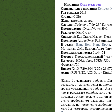
Название:
Отец-молодец
Оригинальное название:
Delivery
Год выхода:
2013
Страна:
США
Жанр:
комедия, драма
Слоган:
«Тебе от 17 до 23? Ты уве
Производство:
DreamWorks SKG
Режиссер:
Кен Скотт
Сценарий:
Кен Скотт, Мартен Пети
Продюсер:
Андре Руле, Рэй Анджел
В ролях:
Винс Вон
,
Крис Прэтт
Мойнахан, Дэйв Паттен, Адам Чанле
Продолжительность:
01:44:54
Перевод:
Профессиональный (полно
Качество:
HDRip
(исх. BDRip 720p)
Формат:
AVI
Видео:
XviD (720x304 (2.35), 23.976 
Аудио:
RUS/ENG: AC3 Dolby Digital (4
Жизнь бруклинского работяги Дэ
возраста, он должен денег подполь
грозит увольнением с работы. А в 
что в результате ошибки, котору
посещал в студенческие годы, он яв
суд с требованием раскрыть имя 
ситуации, но постепенно любопыт
хотя бы некоторых из своих нежд