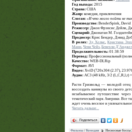
Год выхода:
2015
Страна:
США
Жанр:
комедия, приключения
Слоган:
«И что могло пойти не та
Производство:
BenderSpink, David 
Режиссер:
Джон Фрэнсис Дейли, Д
Сценарий:
Джонатан М. Голдштейн
Продюсер:
Крис Бендер, Дэвид Доб
В ролях:
Эд Хелмс
,
Кристина Эпп
Манн
,
Чеви Чейз
,
Беверли Д’Андже
Продолжительность:
01:38:59
Перевод:
Профессиональный (полно
Качество:
WEB-DLRip
Формат:
AVI
Видео:
XviD (720x304 (2.37), 23.976 
Аудио:
AC3 (48 kHz, 3/2 (L,C,R,l,r) 
Расти Гризвольд — молодой отец 
воссоздать каникулы из своего дет
незабываемое путешествие через
тематический парк Америки. Все тщ
ждет очень веселое и увлекательно
Читать дальше...
Поделиться
Фильмы
/
Комедия
Несносные боссы 2