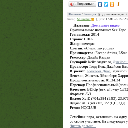
Поделиться
Фильмы
/
Комедия
Домашнее видео / 
Автор:
Shumaher
|
Дата:
17-01-2015 / 23
Название:
Домашнее видео
Оригинальное название:
Sex Tape
Год выхода:
2014
Страна:
США
Жанр:
комедия
Слоган:
«Сними, но удали»
Производство:
Escape Artists, LStar
Режиссер:
Джейк Кэздан
Сценарий:
Кейт Анджело,
Джейсон
Продюсер:
Тодд Блэк, Джейсон Бл
В ролях:
Кэмерон Диаз
, Джейсон
Ленехан, Жизелль Эйзенберг, Харр
Продолжительность:
01:34:34
Перевод:
Профессиональный (полн
Качество:
BDRip
(исх. Blu-ray CEE)
Формат:
AVI
Видео:
XviD (704x384 (1.83), 23.976 
Аудио:
AC3 (48 kHz, 3/2 (L,C,R,l,r) 
Релиз:
HQCLUB
Семейная пара, оставшись на одну 
со своим участием. На следующее 
Читать дальше...