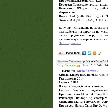
Продолжительность:
01:44:28
Перевод:
Профессиональный (полн
Качество:
HDRip
(исх. BDRip 720p)
Формат:
AVI
Видео:
XviD (720x384 (1.85), 23.976 
Аудио:
AC3 (48 kHz, 3/2 (L,C,R,l,r) 
Получив приглашение на костюмир
полицейскими, и вдруг их популяр
парни продолжают игру. Но не
криминальную историю, и теперь и
Читать дальше...
Поделиться
Фильмы
/
Комедия
Мачо и ботан 2 / 
Автор:
Shumaher
|
Дата:
10-12-2014 / 16
Название:
Мачо и ботан 2
Оригинальное название:
22 Jump S
Год выхода:
2014
Страна:
США
Жанр:
комедия, боевик, криминал
Слоган:
«Копам под прикрытием 
Производство:
33andout, Cannell St
Режиссер:
Фил Лорд, Кристофер М
Сценарий:
Майкл Бэколл, Орен Узил
Продюсер:
Джона Хилл, Нил Х. Мо