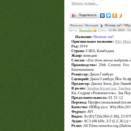
Читать дальше...
Поделиться
Фильмы
/
Комедия
Почему он? / Why
Автор:
Shumaher
|
Дата:
12-03-2019 / 13
Название:
Почему он?
Оригинальное название:
Why Him
Год:
2016
Страна:
США, Камбоджа
Жанр:
комедия
Слоган:
«Его дочь могла выбрать л
Производство:
20th Century Fox F
Entertainment
Режиссер:
Джон Гамбург
Сценарий:
Джон Гамбург, Йен Хелф
Продюсер:
Джона Хилл, Дэн Ливай
В ролях:
Брайан Крэнстон
,
Джеймс
Ки, Седрик «Развлекатель», Зак Пе
Продолжительность:
01:51:12
Перевод:
Профессиональный (полн
Качество:
HDRip
(исх. Why.Him.20
Формат:
AVI
Видео:
XviD (720x384 (1.88), 23.976 
Аудио:
AC3 (48 kHz, 3/2 (L,C,R,l,r) 
Релиз:
All Films rutracker.org (Dalem