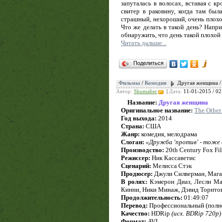
запуталась в волосах, вставая с к
свитер в раковину, когда там был
страшный, нехороший, очень плохой 
Что же делать в такой день? Нап
обнаружить, что день такой плохой
Читать дальше...
Поделиться
Фильмы
/
Комедия
Другая женщина /
Автор:
Shumaher
|
Дата:
11-01-2015 / 02
Название:
Другая женщина
Оригинальное название:
The Othe
Год выхода:
2014
Страна:
США
Жанр:
комедия, мелодрама
Слоган:
«Дружба 'против' - тоже
Производство:
20th Century Fox Fil
Режиссер:
Ник Кассаветис
Сценарий:
Мелисса Стэк
Продюсер:
Джули Силверман, Магай
В ролях:
Кэмерон Диаз, Лесли Ман
Кинни, Ники Минаж, Дэвид Торнтон
Продолжительность:
01:49:07
Перевод:
Профессиональный (полно
Качество:
HDRip
(исх. BDRip 720p)
Формат:
AVI