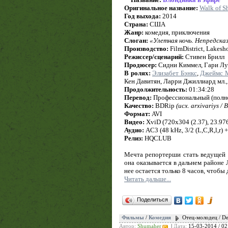
Оригинальное название:
Walk of 
Год выхода:
2014
Страна:
США
Жанр:
комедия, приключения
Слоган:
«Улетная ночь. Непредска
Производство:
FilmDistrict, Lakesh
Режиссер/сценарий:
Стивен Брилл
Продюсер:
Сидни Киммел, Гари Луч
В ролях:
Элизабет Бэнкс
,
Джеймс 
Кен Давитян, Ларри Джиллиард мл.
Продолжительность:
01:34:28
Перевод:
Профессиональный (полн
Качество:
BDRip
(исх. arxivariys /
Формат:
AVI
Видео:
XviD (720x304 (2.37), 23.976 
Аудио:
AC3 (48 kHz, 3/2 (L,C,R,l,r) 
Релиз:
HQCLUB
Мечта репортерши стать ведущей 
она оказывается в дальнем районе 
нее остается только 8 часов, чтобы
Читать дальше...
Поделиться
Фильмы
/
Комедия
Отец-молодец / D
Автор:
Shumaher
|
Дата:
15-03-2014 / 02