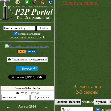
Новое на сайте:
только в заголовках
Расширенный поиск + Google
Подписаться на уведомления
@p2p_portal
Элементарно
Рассылки
Subscribe.Ru
2-3 сезоны
Лента
P2P Portal
Главная
Новости
Фильмы
Музыка
П
←
Август 2026
→
Запом