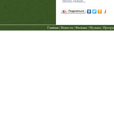
Читать дальше...
Поделиться
Главная
|
Новости
|
Фильмы
|
Музыка
|
Прогр