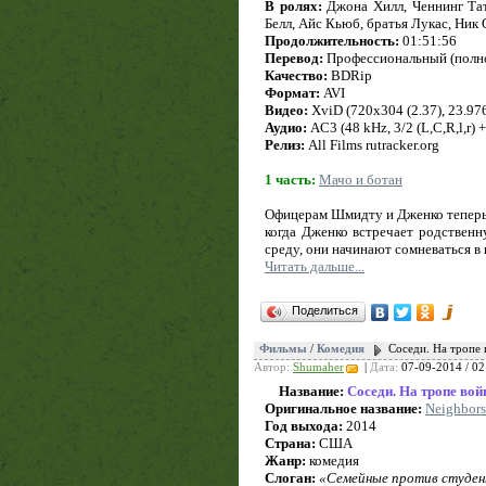
В ролях:
Джона Хилл, Ченнинг Тат
Белл, Айс Кьюб, братья Лукас, Ни
Продолжительность:
01:51:56
Перевод:
Профессиональный (полн
Качество:
BDRip
Формат:
AVI
Видео:
XviD (720x304 (2.37), 23.976 
Аудио:
AC3 (48 kHz, 3/2 (L,C,R,l,r) 
Релиз:
All Films rutracker.org
1 часть:
Мачо и ботан
Офицерам Шмидту и Дженко теперь 
когда Дженко встречает родствен
среду, они начинают сомневаться 
Читать дальше...
Поделиться
Фильмы
/
Комедия
Соседи. На тропе
Автор:
Shumaher
|
Дата:
07-09-2014 / 02
Название:
Соседи. На тропе во
Оригинальное название:
Neighbors
Год выхода:
2014
Страна:
США
Жанр:
комедия
Слоган:
«Семейные против студе