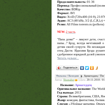
Продолжительность:
01:36
Перевод:
Профессиональный (полн
Качество:
BDRip
Формат:
AVI
Видео:
XviD (720x400 (16:9), 23.976 
Аудио:
AC3 (48 kHz, 3/2 (L,C,R,l,r) 
Релиз:
All Films torrents.ru (polkera)
NEW:
2 часть
"Папа дома!" – ликуют дети, счаст
папы...? Брэд, всегда мечтавший
детям своей супруги. Но неожида
отец Дасти. Идиллия Брэда рушитс
сдобренное изрядной долей умопо
Читать дальше...
Поделиться
Фильмы
/
Комедия
Армагеддец / The 
Автор:
Shumaher
|
Дата:
20-11-2018 / 01
Название:
Армагеддец
Оригинальное название:
The World
Год выхода:
2013
Страна:
Великобритания, США, Яп
Жанр:
комедия, фантастика, боевик
Слоган:
«Убойные напитки. Отличн