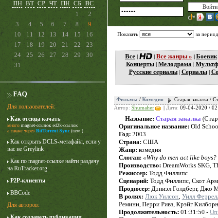
ПН
ВТ
СР
ЧТ
ПН
СБ
ВС
1
2
3
4
5
6
7
8
9
10
11
12
13
14
15
16
Показать
за перио
17
18
19
20
21
22
23
24
25
26
27
28
29
30
Все
Все жанры »
Боевик
|
|
|
Концерты
Мелодрама
Мульт
31
|
|
Русские сериалы
Сериалы
Со
|
|
FAQ
Фильмы
/
Комедия
Старая закалка / С
Для пользователей:
Автор:
Shumaher
|
Дата:
09-04-2020 / 02
Название:
Старая закалка
(Стар
Как отсюда качать
Карточный домик
много
magnet-ссылок
ed2k-ссылок
Оригинальное название:
Old Schoo
3 сезон
а также через
BitTorrent Sync
(new!)
Год:
2003
Как открыть DCLS-метафайл, если у
Страна:
США
вас не Greylink
Жанр:
комедия
Слоган:
«Why do men act like boys?
Как по magnet-ссылке найти раздачу
Производство:
DreamWorks SKG, Th
на RuTracker.org
Режиссер:
Тодд Филлипс
P2P-клиенты
Сценарий:
Тодд Филлипс, Скот Арм
Продюсер:
Дэниэл Голдберг, Джо М
BBCode
В ролях:
Люк Уилсон
,
Уилл Феррел
Ремини, Перри Ривз, Крэйг Килбор
Для авторов:
Продолжительность:
01:31:50 -
Un
Как создавать публикации