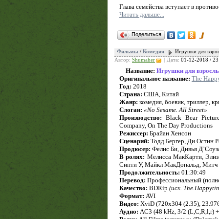
Глава семейства вступает в против
Читать дальше...
Поделиться
Фильмы
/
Комедия
Игрушки для взро
Автор:
Shumaher
|
Дата:
01-12-2018 / 23
Название:
Игрушки для взросл
Оригинальное название:
The Happ
Год:
2018
Страна:
США, Китай
Жанр:
комедия, боевик, триллер, к
Слоган:
«No Sesame. All Street»
Производство:
Black Bear Picture
Company, On The Day Productions
Режиссер:
Брайан Хенсон
Сценарий:
Тодд Бергер, Ди Остин 
Продюсер:
Фелис Би, Дивья Д’Соуз
В ролях:
Мелисса МакКарти, Элиза
Синти У, Майкл МакДональд, Митч 
Продолжительность:
01:30:49
Перевод:
Профессиональный (полн
Качество:
BDRip
(исх. The.Happyt
Формат:
AVI
Видео:
XviD (720x304 (2.35), 23.976 
Аудио:
AC3 (48 kHz, 3/2 (L,C,R,l,r) 