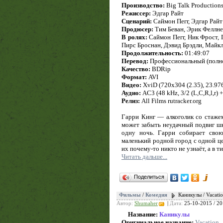
Производство:
Big Talk Productions
Режиссер:
Эдгар Райт
Сценарий:
Саймон Пегг, Эдгар Райт
Продюсер:
Тим Беван, Эрик Феллне
В ролях:
Саймон Пегг, Ник Фрост,
Пирс Броснан, Дэвид Брэдли, Майк
Продолжительность:
01:49:07
Перевод:
Профессиональный (полно
Качество:
BDRip
Формат:
AVI
Видео:
XviD (720x304 (2.35), 23.976 
Аудио:
AC3 (48 kHz, 3/2 (L,C,R,l,r) 
Релиз:
All Films rutracker.org
Гарри Кинг — алкоголик со стажем
может забыть неудачный подвиг шк
одну ночь. Гарри собирает свою
маленький родной город с одной це
их почему-то никто не узнаёт, а в 
Читать дальше...
Поделиться
Фильмы
/
Комедия
Каникулы / Vacat
Автор:
Shumaher
|
Дата:
25-10-2015 / 20
Название:
Каникулы
Оригинальное название:
Vacation