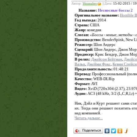
Автор:
Shumaher
|
Дата:
15-02-2015 / 19
Название:
Несносные боссы 2
Оригинальное название:
Horrible B
Год выхода:
2014
Страна:
США
Жанр:
комедия
Слоган:
«Боссы - новые, методы -
Производство:
BenderSpink, New Li
Режиссер:
Шон Андерс
Сценарий:
Шон Андерс, Джон Морр
Продюсер:
Крис Бендер, Джон Мор
В ролях:
Джейсон Бейтман
,
Джейсо
Вальц
,
Джейми Фокс
,
Кевин Спейси
Продолжительность:
01:48:21
Перевод:
Профессиональный (полное
Качество:
WEB-DLRip
Формат:
AVI
Видео:
XviD (720x304 (2.37), 23.976 
Аудио:
AC3 (48 kHz, 3/2 (L,C,R,l,r) 
Ник, Дэйл и Курт решают сами ста
их. Тогда они решают похитить его
над компанией.
Читать дальше...
Поделиться