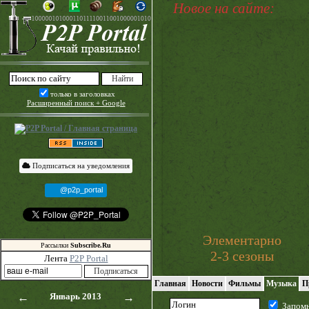
Новое на сайте:
только в заголовках
Расширенный поиск + Google
Подписаться на уведомления
@p2p_portal
Элементарно
Рассылки
Subscribe.Ru
2-3 сезоны
Лента
P2P Portal
Главная
Новости
Фильмы
Музыка
П
←
Январь 2013
→
Запом