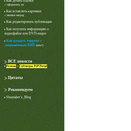
Как делать ссылки
и
оформлять их
Как вставлять картинки
и
иконки наград
Как редактировать публикации
Как получить информацию о
видеофайле или DVD-видео
Как раздать торрент с
запрещённым DHT
(new!)
ВСЕ новости
Релизы
и
Субтитры P2P Portal
Цитаты
Рекомендуем
Shumaher’s_Blog