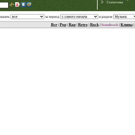
Статистика
оказать
за период
в разделе
Все
Pop
Rap
Retro
Rock
Клипы
|
|
|
|
|
Soundtrack
|
|
Need for Speed:
Porsche Unleashed