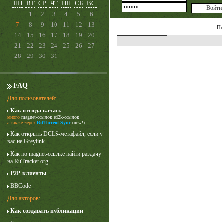
ПН
ВТ
СР
ЧТ
ПН
СБ
ВС
1
2
3
4
5
6
7
8
9
10
11
12
13
П
14
15
16
17
18
19
20
21
22
23
24
25
26
27
28
29
30
31
FAQ
Для пользователей:
Как отсюда качать
много
magnet-ссылок
ed2k-ссылок
Лучше звоните Солу
а также через
BitTorrent Sync
(new!)
1 сезон
Как открыть DCLS-метафайл, если у
вас не Greylink
Как по magnet-ссылке найти раздачу
на RuTracker.org
P2P-клиенты
BBCode
Для авторов:
Как создавать публикации