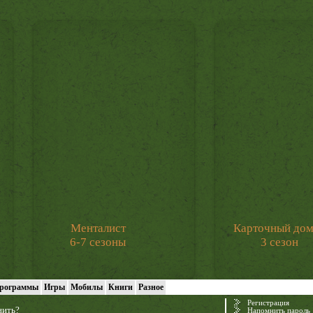
Менталист
Карточный до
6-7 сезоны
3 сезон
рограммы
Игры
Мобилы
Книги
Разное
Регистрация
нить?
Напомнить пароль