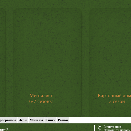
Менталист
Карточный до
6-7 сезоны
3 сезон
рограммы
Игры
Мобилы
Книги
Разное
Регистрация
нить?
Напомнить пароль