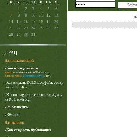
ПН
ВТ
СР
ЧТ
ПН
СБ
ВС
1
2
3
4
5
6
7
8
9
10
11
12
13
П
14
15
16
17
18
19
20
21
22
23
24
25
26
27
28
29
30
31
FAQ
Для пользователей:
Как отсюда качать
много
magnet-ссылок
ed2k-ссылок
Лучше звоните Солу
а также через
BitTorrent Sync
(new!)
1 сезон
Как открыть DCLS-метафайл, если у
вас не Greylink
Как по magnet-ссылке найти раздачу
на RuTracker.org
P2P-клиенты
BBCode
Для авторов:
Как создавать публикации