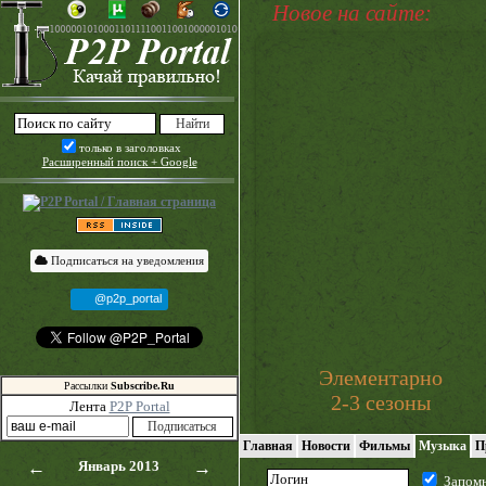
Новое на сайте:
только в заголовках
Расширенный поиск + Google
Подписаться на уведомления
@p2p_portal
Элементарно
Рассылки
Subscribe.Ru
2-3 сезоны
Лента
P2P Portal
Главная
Новости
Фильмы
Музыка
П
←
Январь 2013
→
Запом