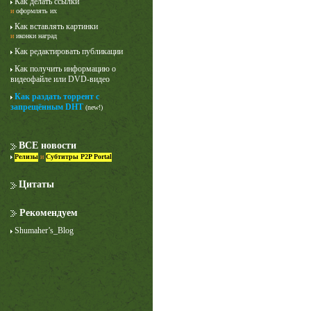
Как делать ссылки
и
оформлять их
Как вставлять картинки
и
иконки наград
Как редактировать публикации
Как получить информацию о
видеофайле или DVD-видео
Как раздать торрент с
запрещённым DHT
(new!)
ВСЕ новости
Релизы
и
Субтитры P2P Portal
Цитаты
Рекомендуем
Shumaher’s_Blog