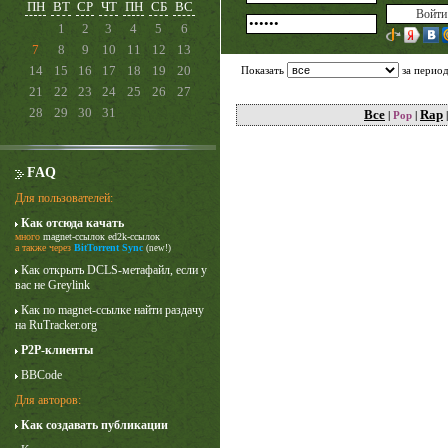
ПН
ВТ
СР
ЧТ
ПН
СБ
ВС
1
2
3
4
5
6
7
8
9
10
11
12
13
14
15
16
17
18
19
20
Показать
за перио
21
22
23
24
25
26
27
28
29
30
31
Все
Rap
|
Pop
|
FAQ
Для пользователей:
Как отсюда качать
много
magnet-ссылок
ed2k-ссылок
Карточный домик
а также через
BitTorrent Sync
(new!)
3 сезон
Как открыть DCLS-метафайл, если у
вас не Greylink
Как по magnet-ссылке найти раздачу
на RuTracker.org
P2P-клиенты
BBCode
Для авторов:
Как создавать публикации