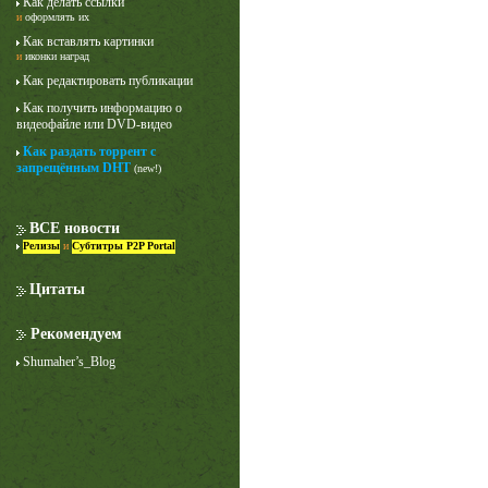
Как делать ссылки
и
оформлять их
Как вставлять картинки
и
иконки наград
Как редактировать публикации
Как получить информацию о
видеофайле или DVD-видео
Как раздать торрент с
запрещённым DHT
(new!)
Лучше звоните Солу
1 сезон
ВСЕ новости
Релизы
и
Субтитры P2P Portal
Цитаты
Рекомендуем
Shumaher’s_Blog