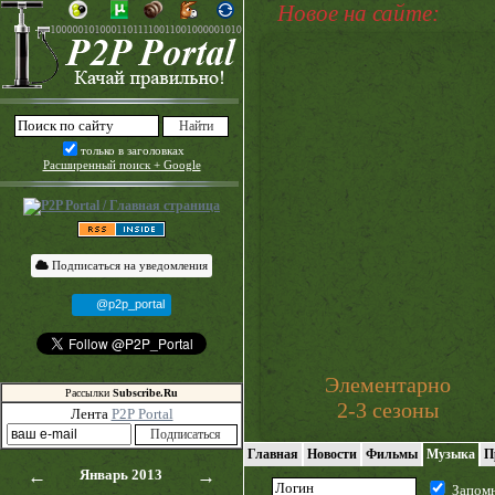
Новое на сайте:
только в заголовках
Расширенный поиск + Google
Подписаться на уведомления
@p2p_portal
Элементарно
Рассылки
Subscribe.Ru
2-3 сезоны
Лента
P2P Portal
Главная
Новости
Фильмы
Музыка
П
←
Январь 2013
→
Запом