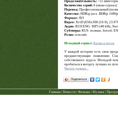
Продолжительность:
~55 мин/сери
Количество серий:
6
(мини-сериал)
Перевод:
Профессиональный (полно
Качество:
HDRip
(исх. BDRip 1080p
Формат:
AVI
Видео:
XviD (656x368 (16:9), 23.976 
Аудио:
RUS/ENG: MP3 (48 kHz, Stere
Субтитры:
RUS: полные, forced; E
Релиз:
svm-mfs
Исходный сериал:
Кровь и песок
У каждой истории есть своя пред
предшествующие появлению Спа
собственного лудуса. Молодой чем
пробиться в когорту лучших из луч
Читать дальше...
Поделиться
Главная
|
Новости
|
Фильмы
|
Музыка
|
Прогр