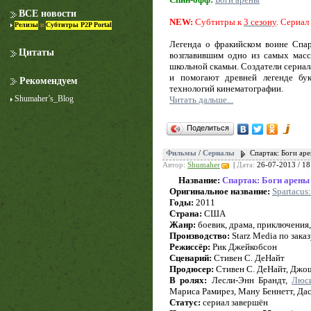
ВСЕ новости
NEW:
Субтитры к
3 сезону
. Сериа
Релизы
и
Субтитры P2P Portal
Легенда о фракийском воине Спар
Цитаты
возглавившим одно из самых масс
школьной скамьи. Создатели сериал
и помогают древней легенде бу
Рекомендуем
технологий кинематографии.
Shumaher’s_Blog
Читать дальше...
Лучше звоните Солу
Поделиться
1 сезон
Фильмы
/
Сериалы
Спартак: Боги аре
Автор:
Shumaher
|
Дата:
26-07-2013 / 18
Название:
Спартак: Боги арены
Оригинальное название:
Spartacus:
Годы:
2011
Страна:
США
Жанр:
боевик, драма, приключения,
Производство:
Starz Media по зака
Режиссёр:
Рик Джейкобсон
Сценарий:
Стивен С. ДеНайт
Продюсер:
Стивен С. ДеНайт, Джош
В ролях:
Лесли-Энн Брандт,
Люс
Мариса Рамирез, Ману Беннетт, Да
Статус:
сериал завершён