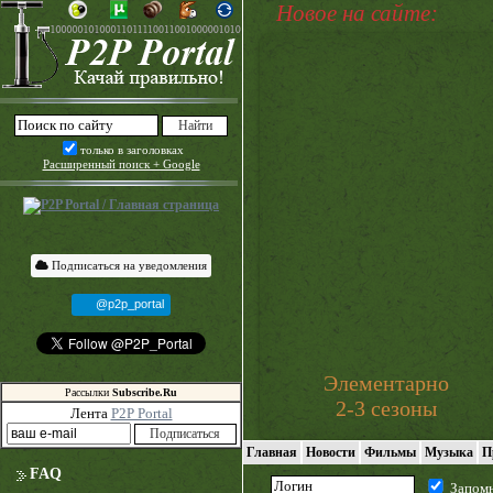
Новое на сайте:
только в заголовках
Расширенный поиск + Google
Подписаться на уведомления
@p2p_portal
Элементарно
Рассылки
Subscribe.Ru
2-3 сезоны
Лента
P2P Portal
Главная
Новости
Фильмы
Музыка
П
FAQ
Запом