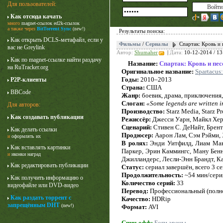
Для пользователей:
Как отсюда качать
много
magnet-ссылок
ed2k-ссылок
а также через
BitTorrent Sync
(new!)
Результаты поиска:
Как открыть DCLS-метафайл, если у
Фильмы
/
Сериалы
Спартак: Кровь и 
вас не Greylink
Автор:
Shumaher
|
Дата:
10-12-2014 / 13
Как по magnet-ссылке найти раздачу
Название:
Спартак: Кровь и пес
на RuTracker.org
Оригинальное название:
Spartacus
Годы:
2010–2013
P2P-клиенты
Страна:
США
BBCode
Жанр:
боевик, драма, приключения,
Слоган:
«Some legends are written i
Для авторов:
Производство:
Starz Media, Starz P
Как создавать публикации
Режиссёр:
Джесси Уарн, Майкл Хер
Карточный домик
Сценарий:
Стивен С. ДеНайт, Брент
Как делать ссылки
3 сезон
Продюсер:
Аарон Лам, Сэм Рэйми,
и
оформлять их
В ролях:
Энди Уитфилд, Лиам Ма
Как вставлять картинки
Паркер, Эрин Каммингс, Ману Бенн
и
иконки наград
Джилландерс, Лесли-Энн Брандт, К
Как редактировать публикации
Статус:
сериал завершён, всего 3 с
Продолжительность:
~54 мин/сери
Как получить информацию о
Количество серий:
33
видеофайле или DVD-видео
Перевод:
Профессиональный (полно
Как раздать торрент с
Качество:
HDRip
запрещённым DHT
(new!)
Формат:
AVI
Спин-офф:
Боги арены