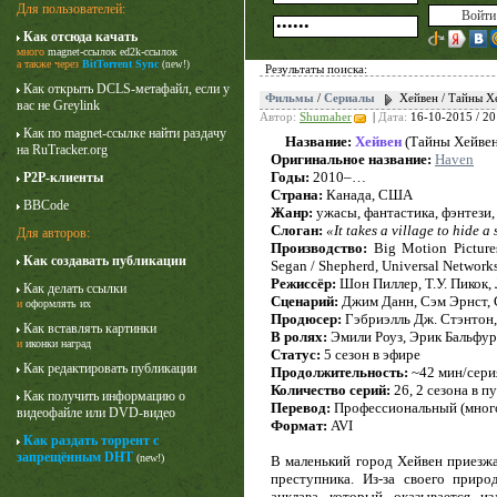
Для пользователей:
Как отсюда качать
много
magnet-ссылок
ed2k-ссылок
а также через
BitTorrent Sync
(new!)
Результаты поиска:
Как открыть DCLS-метафайл, если у
Фильмы
/
Сериалы
Хейвен / Тайны Х
вас не Greylink
Автор:
Shumaher
|
Дата:
16-10-2015 / 20
Как по magnet-ссылке найти раздачу
Название:
Хейвен
(Тайны Хейвен
на RuTracker.org
Оригинальное название:
Haven
Годы:
2010–…
P2P-клиенты
Страна:
Канада, США
BBCode
Жанр:
ужасы, фантастика, фэнтези,
Слоган:
«It takes a village to hide a
Для авторов:
Производство:
Big Motion Pictures
Как создавать публикации
Segan / Shepherd, Universal Networks
Карточный домик
Режиссёр:
Шон Пиллер, Т.У. Пикок, 
Как делать ссылки
3 сезон
Сценарий:
Джим Данн, Сэм Эрнст, 
и
оформлять их
Продюсер:
Гэбриэлль Дж. Стэнтон,
Как вставлять картинки
В ролях:
Эмили Роуз, Эрик Бальфур
и
иконки наград
Статус:
5 сезон в эфире
Как редактировать публикации
Продолжительность:
~42 мин/сери
Количество серий:
26, 2 сезона в п
Как получить информацию о
Перевод:
Профессиональный (много
видеофайле или DVD-видео
Формат:
AVI
Как раздать торрент с
запрещённым DHT
(new!)
В маленький город Хейвен приезж
преступника. Из-за своего прир
анклава, который, оказывается, 