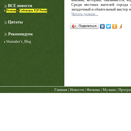
Среди местных жителей города 
ВСЕ новости
загадочный и обаятельный мастер н
Релизы
и
Субтитры P2P Portal
Читать дальше...
Цитаты
Поделиться
Рекомендуем
Shumaher’s_Blog
Лучше звоните Солу
1 сезон
Главная
|
Новости
|
Фильмы
|
Музыка
|
Прогр