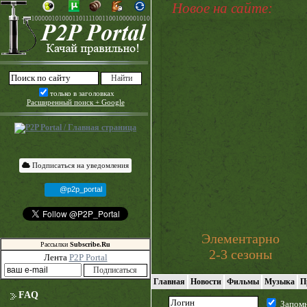
Новое на сайте:
только в заголовках
Расширенный поиск + Google
Подписаться на уведомления
@p2p_portal
Элементарно
Рассылки
Subscribe.Ru
2-3 сезоны
Лента
P2P Portal
Главная
Новости
Фильмы
Музыка
П
FAQ
Запом