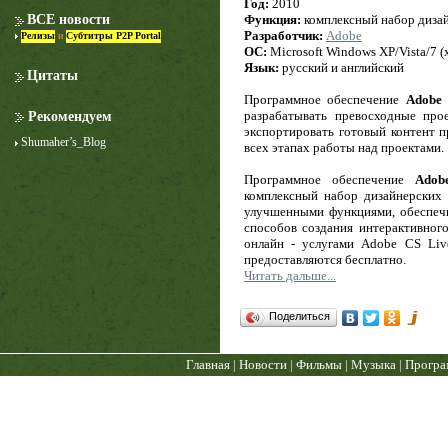
Год:
2010
Функция:
комплексный набор диза
ВСЕ новости
Разработчик:
Adobe
Релизы
и
Субтитры P2P Portal
ОС:
Microsoft Windows XP/Vista/7 (
Язык:
русский и английский
Цитаты
Программное обеспечение
Adobe 
разрабатывать превосходные про
Рекомендуем
экспортировать готовый контент п
Shumaher’s_Blog
всех этапах работы над проектами.
Лучше звоните Солу
Программное обеспечение
Adob
1 сезон
комплексный набор дизайнерских 
улучшенными функциями, обеспеч
способов создания интерактивног
онлайн - услугами Adobe CS Liv
предоставляются бесплатно.
Читать дальше...
Поделиться
Главная
|
Новости
|
Фильмы
|
Музыка
|
Прогр