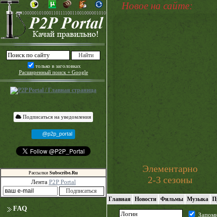
Новое на сайте:
только в заголовках
Расширенный поиск + Google
Подписаться на уведомления
@p2p_portal
Элементарно
Рассылки
Subscribe.Ru
2-3 сезоны
Лента
P2P Portal
Главная
Новости
Фильмы
Музыка
П
FAQ
Запом