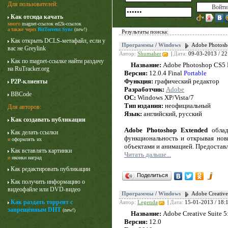
Для пользователей:
Как отсюда качать
много
magnet-ссылок
ed2k-ссылок
а также через
BitTorrent Sync
(new!)
Результаты поиска:
Как открыть DCLS-метафайл, если у
Программы
/
Windows
Adobe Photosho
вас не Greylink
Автор:
Shumaher
|
Дата:
09-03-2013 / 22
Как по magnet-ссылке найти раздачу
Название:
Adobe Photoshop CS5 
на RuTracker.org
Версия:
12.0.4 Final
Portable
Функция:
графический редактор
P2P-клиенты
Разработчик:
Adobe
BBCode
ОС:
Windows XP/Vista/7
Тип издания:
неофициальный
Для авторов:
Язык:
английский, русский
Как создавать публикации
Карточный домик
Adobe Photoshop Extended
облад
Как делать ссылки
3 сезон
функциональность и открывая но
и
оформлять их
объектами и анимацией. Предостав
Как вставлять картинки
Читать дальше...
и
иконки наград
Как редактировать публикации
Поделиться
Как получить информацию о
видеофайле или DVD-видео
Программы
/
Windows
Adobe Creative
Как раздать торрент с
Автор:
Legenda
|
Дата:
15-01-2013 / 18:
запрещённым DHT
(new!)
Название:
Adobe Creative Suite 5
Версия:
12.0