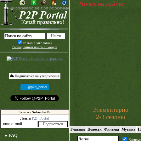
Новое на сайте:
только в заголовках
Расширенный поиск + Google
Подписаться на уведомления
@p2p_portal
Элементарно
Рассылки
Subscribe.Ru
2-3 сезоны
Лента
P2P Portal
Главная
Новости
Фильмы
Музыка
П
FAQ
Запом