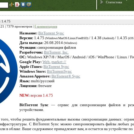
Статистика
c 1.4.75
:21
| 7379 просмотров |
0 комментариев
Название:
BitTorrent Sync
Версия:
1.4.75
/ 1.4.38
/ 1.4.35
(Windows/MacOS/Linux/FreeBSD)
(Android)
(iOS
Дата выхода:
26.08.2014
(Windows)
Функция:
синхронизация файлов
Разработчик:
BitTorrent, Inc.
ОС:
Windows XP/7/8 / MacOS / Android / iOS / WinPhone / Linux / F
Google Play:
Web
,
market://
Apple iTunes:
BitTorrent Sync
Windows Store:
BitTorrentSync
Need for Speed:
Amazon Appstore:
BitTorrent® Sync
Porsche Unleashed
Язык:
multi/русский
Лицензия:
freeware
NEW:
версия 1.4.75
BitTorrent Sync
— сервис для синхронизации файлов и резер
устройствами.
я того, чтобы решить фундаментальные вызовы синхронизации данных: ограни
инфраструктуры. С BitTorrent Sync можно синхронизировать файлы любых р
 или в облаке. Ваше содержимое принадлежит вам, и остается на устройстве по