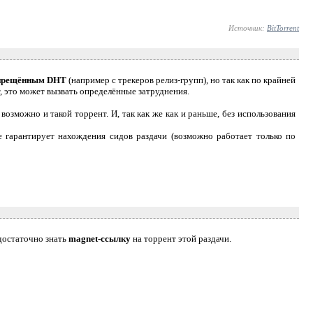
Источник:
BitTorrent
апрещённым DHT
(например с трекеров релиз-групп), но так как по крайней
, это может вызвать определённые затруднения.
 возможно и такой торрент. И, так как же как и раньше, без использования
е гарантирует нахождения сидов раздачи (возможно работает только по
 достаточно знать
magnet-ссылку
на торрент этой раздачи.