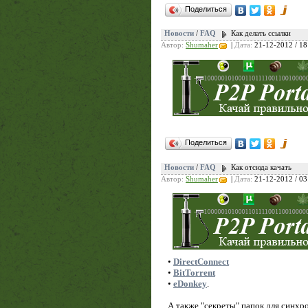
Поделиться
Новости
/
FAQ
Как делать ссылки
Автор:
Shumaher
|
Дата:
21-12-2012 / 18
Поделиться
Новости
/
FAQ
Как отсюда качать
Автор:
Shumaher
|
Дата:
21-12-2012 / 03
•
DirectConnect
•
BitTorrent
•
eDonkey
.
А также "секреты" папок для синх