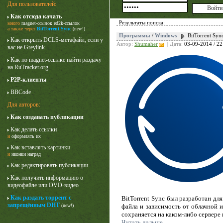
Для пользователей:
Как отсюда качать
Результаты поиска:
много
magnet-ссылок
ed2k-ссылок
а также через
BitTorrent Sync
(new!)
Программы
/
Windows
BitTorrent Syn
Как открыть DCLS-метафайл, если у
Автор:
Shumaher
|
Дата:
03-09-2014 / 22
вас не Greylink
Как по magnet-ссылке найти раздачу
на RuTracker.org
P2P-клиенты
BBCode
Для авторов:
Как создавать публикации
Лучше звоните Солу
Как делать ссылки
1 сезон
и
оформлять их
Как вставлять картинки
и
иконки наград
Как редактировать публикации
Как получить информацию о
видеофайле или DVD-видео
Как раздать торрент с
BitTorrent Sync был разработан дл
запрещённым DHT
(new!)
файла и зависимость от облачной 
сохраняется на каком-либо сервере
Читать дальше...