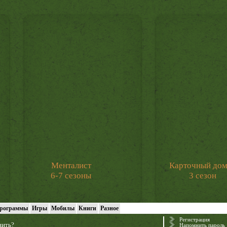
Менталист
Карточный до
6-7 сезоны
3 сезон
рограммы
Игры
Мобилы
Книги
Разное
Регистрация
нить?
Напомнить пароль