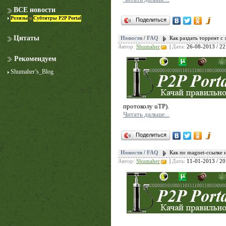
ВСЕ новости
Релизы
и
Субтитры P2P Portal
Поделиться
Цитаты
Новости
/
FAQ
Как раздать торрент 
Автор:
Shumaher
|
Дата:
26-08-2013 / 22
Рекомендуем
Shumaher’s_Blog
протоколу uTP).
Читать дальше...
Поделиться
Новости
/
FAQ
Как по magnet-ссылке 
Автор:
Shumaher
|
Дата:
11-01-2013 / 20