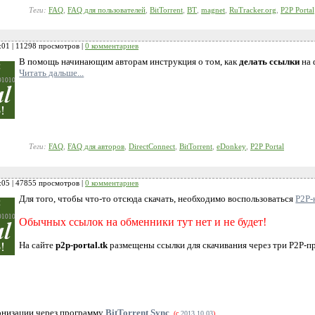
Теги:
FAQ
,
FAQ для пользователей
,
BitTorrent
,
BT
,
magnet
,
RuTracker.org
,
P2P Portal
:01
| 11298 просмотров |
0 комментариев
В помощь начинающим авторам инструкция о том, как
делать ссылки
на 
Читать дальше...
Теги:
FAQ
,
FAQ для авторов
,
DirectConnect
,
BitTorrent
,
eDonkey
,
P2P Portal
:05
| 47855 просмотров |
0 комментариев
Для того, чтобы что-то отсюда скачать, необходимо воспользоваться
P2P-
Обычных ссылок на обменники тут нет и не будет!
На сайте
p2p-portal.tk
размещены ссылки для скачивания через три P2P-п
ронизации через программу
BitTorrent Sync
.
(с
2013.10.03
)