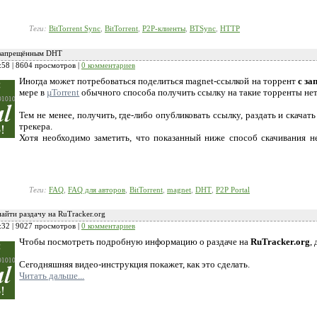
Теги:
BitTorrent Sync
,
BitTorrent
,
P2P-клиенты
,
BTSync
,
HTTP
с запрещённым DHT
:58
| 8604 просмотров |
0 комментариев
Иногда может потребоваться поделиться magnet-ссылкой на торрент
с з
мере в
µTorrent
обычного способа получить ссылку на такие торренты нет
Тем не менее, получить, где-либо опубликовать ссылку, раздать и скачать
трекера.
Хотя необходимо заметить, что показанный ниже способ скачивания н
Теги:
FAQ
,
FAQ для авторов
,
BitTorrent
,
magnet
,
DHT
,
P2P Portal
найти раздачу на RuTracker.org
:32
| 9027 просмотров |
0 комментариев
Чтобы посмотреть подробную информацию о раздаче на
RuTracker.org
,
Сегодняшняя видео-инструкция покажет, как это сделать.
Читать дальше...