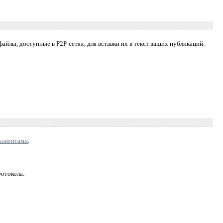
файлы, доступные в P2P-сетях, для вставки их в текст ваших публикаций.
клиентами
.
ротокола: