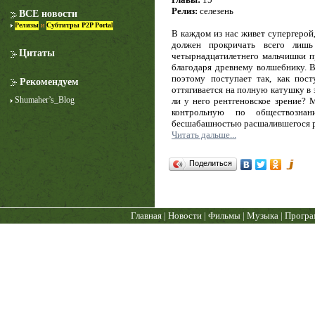
Релиз:
селезень
ВСЕ новости
Релизы
и
Субтитры P2P Portal
В каждом из нас живет супергерой,
должен прокричать всего ли
Цитаты
четырнадцатилетнего мальчишки пр
благодаря древнему волшебнику. В
поэтому поступает так, как пос
Рекомендуем
оттягивается на полную катушку в 
Shumaher’s_Blog
ли у него рентгеновское зрение?
контрольную по обществозна
Лучше звоните Солу
бесшабашностью расшалившегося р
1 сезон
Читать дальше...
Поделиться
Главная
|
Новости
|
Фильмы
|
Музыка
|
Прогр