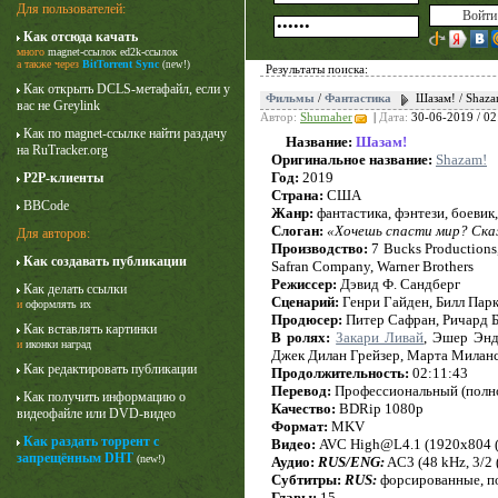
Для пользователей:
Как отсюда качать
много
magnet-ссылок
ed2k-ссылок
а также через
BitTorrent Sync
(new!)
Результаты поиска:
Как открыть DCLS-метафайл, если у
Фильмы
/
Фантастика
Шазам! / Shaz
вас не Greylink
Автор:
Shumaher
|
Дата:
30-06-2019 / 02
Как по magnet-ссылке найти раздачу
Название:
Шазам!
на RuTracker.org
Оригинальное название:
Shazam!
Год:
2019
P2P-клиенты
Страна:
США
BBCode
Жанр:
фантастика, фэнтези, боевик
Слоган:
«Хочешь спасти мир? Ска
Для авторов:
Производство:
7 Bucks Productions
Как создавать публикации
Safran Company, Warner Brothers
Карточный домик
Режиссер:
Дэвид Ф. Сандберг
Как делать ссылки
3 сезон
Сценарий:
Генри Гайден, Билл Парк
и
оформлять их
Продюсер:
Питер Сафран, Ричард 
Как вставлять картинки
В ролях:
Закари Ливай
, Эшер Энд
и
иконки наград
Джек Дилан Грейзер, Марта Миланс
Как редактировать публикации
Продолжительность:
02:11:43
Перевод:
Профессиональный (полно
Как получить информацию о
Качество:
BDRip 1080p
видеофайле или DVD-видео
Формат:
MKV
Как раздать торрент с
Видео:
AVC High@L4.1 (1920x804 (2.4
запрещённым DHT
(new!)
Аудио:
RUS/ENG:
AC3 (48 kHz, 3/2 (
Субтитры:
RUS:
форсированные, п
Главы:
15