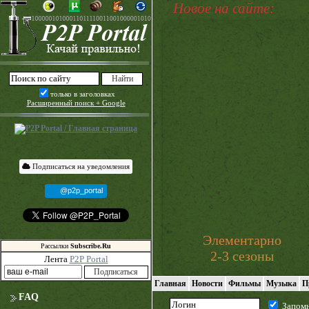
Новое на сайте:
только в заголовках
Расширенный поиск + Google
Подписаться на уведомления
@p2p_portal
Элементарно
Рассылки
Subscribe.Ru
2-3 сезоны
Лента
P2P Portal
Главная
Новости
Фильмы
Музыка
П
FAQ
Запом