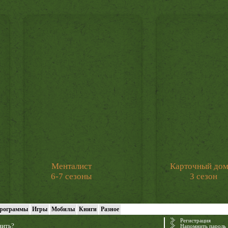
Менталист
Карточный до
6-7 сезоны
3 сезон
рограммы
Игры
Мобилы
Книги
Разное
Регистрация
нить?
Напомнить пароль