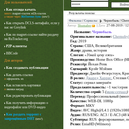
Для пользователей:
Как отсюда качать
Результаты поиска:
много
magnet-ссылок
ed2k-ссылок
а также через
BitTorrent Sync
(new!)
Фильмы
/
Сериалы
Чернобыль / Cher
Как открыть DCLS-метафайл, если у
Автор:
Shumaher
|
Дата:
27-08-2019 / 12
вас не Greylink
Название:
Чернобыль
Как по magnet-ссылке найти раздачу
Оригинальное название:
Chernoby
на RuTracker.org
Год:
2019
Страна:
США, Великобритания
P2P-клиенты
Жанр:
драма, история
BBCode
Слоган:
«Узнай цену лжи»
Производство:
Home Box Office (HBO
Для авторов:
Режиссёр:
Йохан Ренк
Как создавать публикации
Сценарий:
Крэйг Мэйзин
Лучше звоните Солу
Продюсер:
Джейн Фезерстоун, Крис
Как делать ссылки
1 сезон
В ролях:
Джаред Харрис
, Стеллан 
и
оформлять их
Статус:
сериал завершён
Как вставлять картинки
Продолжительность:
~1 час/серия
и
иконки наград
Количество серий:
5
(
мини-сериал
)
Как редактировать публикации
Перевод:
Профессиональный (много
Качество:
WEB-DL 1080p
Как получить информацию о
Формат:
MKV
видеофайле или DVD-видео
Видео:
AVC High@L4.1 (1920x1080 (16
Как раздать торрент с
Аудио:
RUS/ENG: AC3 / E-AC3 (48 kHz
запрещённым DHT
(new!)
Субтитры:
RUS: форсированные, п
Релиз:
EniaHD (Wilmots)