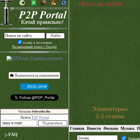
Новое на сайте:
только в заголовках
Расширенный поиск + Google
Подписаться на уведомления
@p2p_portal
Элементарно
Рассылки
Subscribe.Ru
2-3 сезоны
Лента
P2P Portal
Главная
Новости
Фильмы
Музыка
П
FAQ
Запом