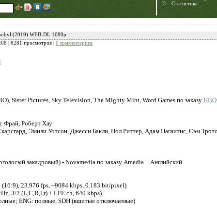
Статистика
nobyl (2019) WEB-DL 1080p
:08
| 8281 просмотров |
0 комментариев
l
), Sister Pictures, Sky Television, The Mighty Mint, Word Games по заказу
HBO
Need for Speed:
 Фрай, Роберт Хау
Porsche Unleashed
Скарсгард, Эмили Уотсон, Джесси Бакли, Пол Риттер, Адам Нагаитис, Сэм Трот
голосый закадровый) - Novamedia по заказу Amedia + Английский
:9), 23.976 fps, ~9084 kbps, 0.183 bit/pixel)
, 3/2 (L,C,R,l,r) + LFE ch, 640 kbps)
олные; ENG: полные, SDH (вшитые отключаемые)