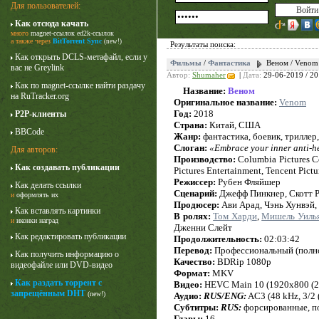
Для пользователей:
Как отсюда качать
много
magnet-ссылок
ed2k-ссылок
а также через
BitTorrent Sync
(new!)
Результаты поиска:
Как открыть DCLS-метафайл, если у
Фильмы
/
Фантастика
Веном / Venom
вас не Greylink
Автор:
Shumaher
|
Дата:
29-06-2019 / 20
Как по magnet-ссылке найти раздачу
Название:
Веном
на RuTracker.org
Оригинальное название:
Venom
Год:
2018
P2P-клиенты
Страна:
Китай, США
BBCode
Жанр:
фантастика, боевик, триллер
Слоган:
«Embrace your inner anti-h
Для авторов:
Производство:
Columbia Pictures Co
Как создавать публикации
Pictures Entertainment, Tencent Pictu
Карточный домик
Режиссер:
Рубен Фляйшер
Как делать ссылки
3 сезон
Сценарий:
Джефф Пинкнер, Скотт Р
и
оформлять их
Продюсер:
Ави Арад, Чэнь Хунвэй,
Как вставлять картинки
В ролях:
Том Харди
,
Мишель Уиль
и
иконки наград
Дженни Слейт
Как редактировать публикации
Продолжительность:
02:03:42
Перевод:
Профессиональный (полно
Как получить информацию о
Качество:
BDRip 1080p
видеофайле или DVD-видео
Формат:
MKV
Как раздать торрент с
Видео:
HEVC Main 10 (1920x800 (2.40)
запрещённым DHT
(new!)
Аудио:
RUS/ENG:
AC3 (48 kHz, 3/2 (
Субтитры:
RUS:
форсированные, п
Главы:
16