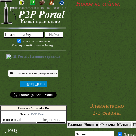
Новое на сайте:
только в заголовках
Расширенный поиск + Google
Подписаться на уведомления
@p2p_portal
Элементарно
Рассылки
Subscribe.Ru
2-3 сезоны
Лента
P2P Portal
Главная
Новости
Фильмы
Музыка
П
FAQ
Запом