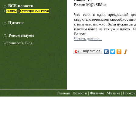
Релиз:
M@kSIMus
ВСЕ новости
Релизы
и
Субтитры P2P Portal
Что если в один прекрасный ден
сверхчеловеческими способностями
Цитаты
с ним невозможно. Хотя нужно ли д
плохим вовсе не так уж и плохо. Т
Веном!
Рекомендуем
Читать дальше...
Shumaher’s_Blog
Лучше звоните Солу
Поделиться
1 сезон
Главная
|
Новости
|
Фильмы
|
Музыка
|
Прогр