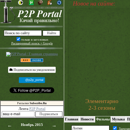
Новое на сайте:
только в заголовках
Расширенный поиск + Google
Подписаться на уведомления
@p2p_portal
Элементарно
Рассылки
Subscribe.Ru
2-3 сезоны
Лента
P2P Portal
Главная
Новости
Фильмы
Музыка
П
←
Ноябрь 2015
→
Запом