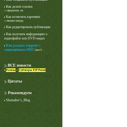
Как делать ссылки
и
оформлять их
Как вставлять картинки
и
иконки наград
Как редактировать публикации
Как получить информацию о
видеофайле или DVD-видео
Как раздать торрент с
Лучше звоните Солу
запрещённым DHT
(new!)
1 сезон
ВСЕ новости
Релизы
и
Субтитры P2P Portal
Цитаты
Рекомендуем
Shumaher’s_Blog