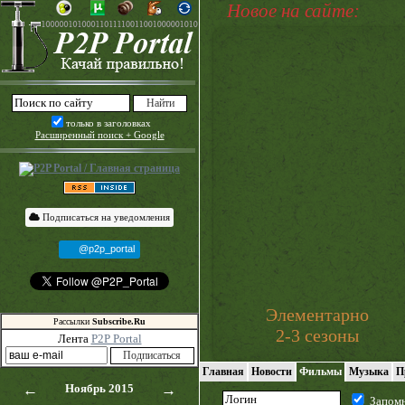
Новое на сайте:
только в заголовках
Расширенный поиск + Google
Подписаться на уведомления
@p2p_portal
Элементарно
Рассылки
Subscribe.Ru
2-3 сезоны
Лента
P2P Portal
Главная
Новости
Фильмы
Музыка
П
←
Ноябрь 2015
→
Запом