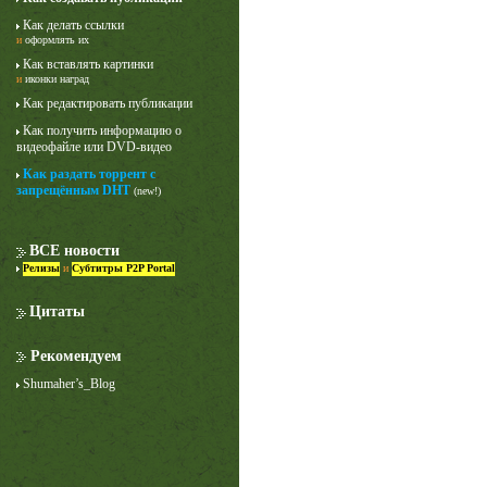
Как делать ссылки
и
оформлять их
Как вставлять картинки
и
иконки наград
Как редактировать публикации
Как получить информацию о
видеофайле или DVD-видео
Как раздать торрент с
Лучше звоните Солу
запрещённым DHT
(new!)
1 сезон
ВСЕ новости
Релизы
и
Субтитры P2P Portal
Цитаты
Рекомендуем
Shumaher’s_Blog