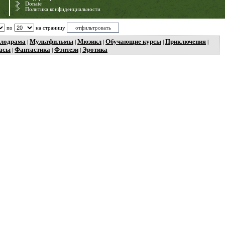
Donate
Политика конфиденциальности
по
на страницу
лодрама
Мультфильмы
Мюзикл
Обучающие курсы
Приключения
|
|
|
|
|
асы
Фантастика
Фэнтези
Эротика
|
|
|