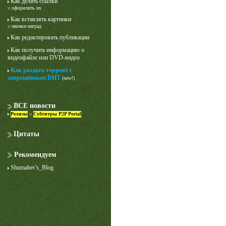
Как делать ссылки
и
оформлять их
Как вставлять картинки
и
иконки наград
Как редактировать публикации
Как получить информацию о
видеофайле или DVD-видео
Как раздать торрент с
запрещённым DHT
(new!)
ВСЕ новости
Релизы
и
Субтитры P2P Portal
Цитаты
Рекомендуем
Shumaher’s_Blog