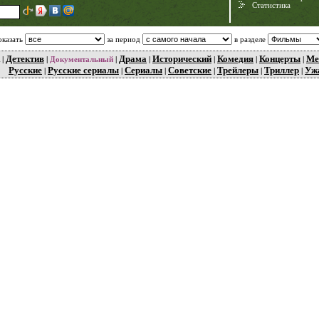
Статистика
оказать
за период
в разделе
Детектив
Драма
Исторический
Комедия
Концерты
Ме
|
|
Документальный
|
|
|
|
|
Русские
Русские сериалы
Сериалы
Советские
Трейлеры
Триллер
Уж
|
|
|
|
|
|
Need for Speed:
Porsche Unleashed