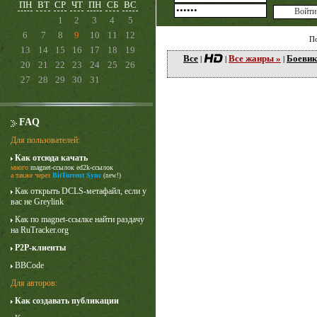
ПН
ВТ
СР
ЧТ
ПН
СБ
ВС
1
2
3
4
5
6
7
8
9
10
11
12
П
13
14
15
16
17
18
19
Все
Все жанры »
Боевик
|
|
|
20
21
22
23
24
25
26
27
28
29
30
31
FAQ
Для пользователей:
Как отсюда качать
много
magnet-ссылок
ed2k-ссылок
Лучше звоните Солу
а также через
BitTorrent Sync
(new!)
1 сезон
Как открыть DCLS-метафайл, если у
вас не Greylink
Как по magnet-ссылке найти раздачу
на RuTracker.org
P2P-клиенты
BBCode
Для авторов:
Как создавать публикации