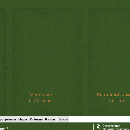
Менталист
Карточный до
6-7 сезоны
3 сезон
рограммы
Игры
Мобилы
Книги
Разное
Регистрация
нить?
Напомнить пароль