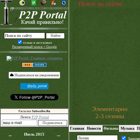
Новое на сайте:
только в заголовках
Расширенный поиск + Google
Подписаться на уведомления
@p2p_portal
Элементарно
Рассылки
Subscribe.Ru
2-3 сезоны
Лента
P2P Portal
Главная
Новости
Фильмы
Музыка
П
←
Июль 2015
→
Запом