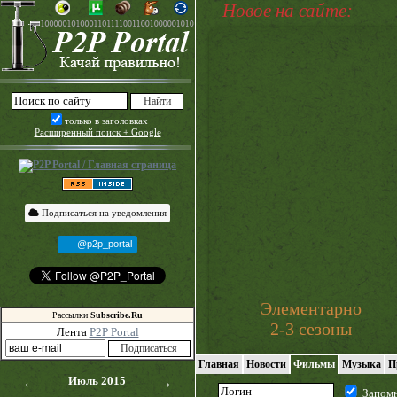
Новое на сайте:
только в заголовках
Расширенный поиск + Google
Подписаться на уведомления
@p2p_portal
Элементарно
Рассылки
Subscribe.Ru
2-3 сезоны
Лента
P2P Portal
Главная
Новости
Фильмы
Музыка
П
←
Июль 2015
→
Запом