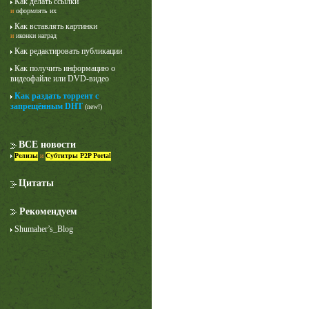
Как делать ссылки
и
оформлять их
Как вставлять картинки
и
иконки наград
Как редактировать публикации
Как получить информацию о
видеофайле или DVD-видео
Как раздать торрент с
запрещённым DHT
(new!)
Лучше звоните Солу
1 сезон
ВСЕ новости
Релизы
и
Субтитры P2P Portal
Цитаты
Рекомендуем
Shumaher’s_Blog