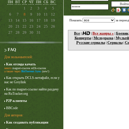
ПН
ВТ
СР
ЧТ
ПН
СБ
ВС
1
2
3
4
5
6
7
8
9
10
11
12
13
14
15
16
17
18
19
Показать
за перио
20
21
22
23
24
25
26
27
28
29
30
31
Все
Все жанры »
Боевик
|
|
|
Концерты
Мелодрама
Мульт
|
|
Русские сериалы
Сериалы
Со
|
|
FAQ
Для пользователей:
Как отсюда качать
много
magnet-ссылок
ed2k-ссылок
Карточный домик
а также через
BitTorrent Sync
(new!)
3 сезон
Как открыть DCLS-метафайл, если у
вас не Greylink
Как по magnet-ссылке найти раздачу
на RuTracker.org
P2P-клиенты
BBCode
Для авторов:
Как создавать публикации