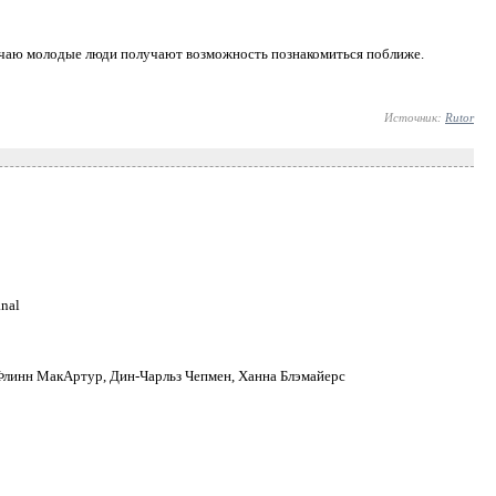
лучаю молодые люди получают возможность познакомиться поближе.
Источник:
Rutor
anal
 Флинн МакАртур, Дин-Чарльз Чепмен, Ханна Блэмайерс