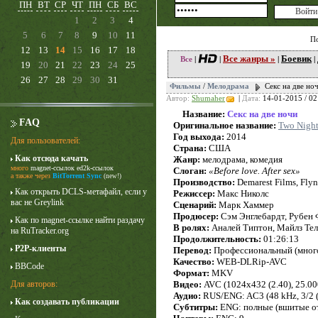
ПН
ВТ
СР
ЧТ
ПН
СБ
ВС
1
2
3
4
5
6
7
8
9
10
11
П
12
13
14
15
16
17
18
Все жанры »
Боевик
Все
|
|
|
|
19
20
21
22
23
24
25
26
27
28
29
30
31
Фильмы
/
Мелодрама
Секс на две но
Автор:
Shumaher
|
Дата:
14-01-2015 / 02
Название:
Секс на две ночи
FAQ
Оригинальное название:
Two Night
Год выхода:
2014
Для пользователей:
Страна:
США
Как отсюда качать
Жанр:
мелодрама, комедия
много
magnet-ссылок
ed2k-ссылок
Слоган:
«Before love. After sex»
Лучше звоните Солу
а также через
BitTorrent Sync
(new!)
Производство:
Demarest Films, Fly
1 сезон
Как открыть DCLS-метафайл, если у
Режиссер:
Макс Николс
вас не Greylink
Сценарий:
Марк Хаммер
Продюсер:
Сэм Энглебардт, Рубен 
Как по magnet-ссылке найти раздачу
В ролях:
Аналей Типтон, Майлз Тел
на RuTracker.org
Продолжительность:
01:26:13
P2P-клиенты
Перевод:
Профессиональный (много
Качество:
WEB-DLRip-AVC
BBCode
Формат:
MKV
Видео:
AVC (1024x432 (2.40), 25.000 
Для авторов:
Аудио:
RUS/ENG: AC3 (48 kHz, 3/2 (L
Как создавать публикации
Субтитры:
ENG: полные (вшитые о