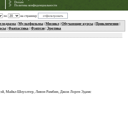
Donate
Политика конфиденциальности
по
на страницу
елодрама
Мультфильмы
Мюзикл
Обучающие курсы
Приключения
|
|
|
|
|
асы
Фантастика
Фэнтези
Эротика
|
|
|
дсэй, Майкл Шоуолтер, Ливэн Рамбин, Джои Лорен Эдамс