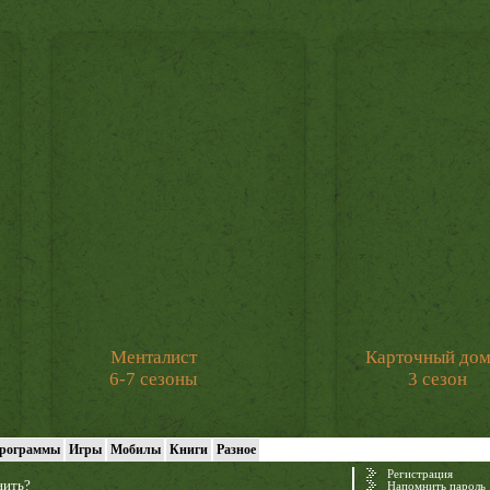
Менталист
Карточный до
6-7 сезоны
3 сезон
рограммы
Игры
Мобилы
Книги
Разное
Регистрация
нить?
Напомнить пароль