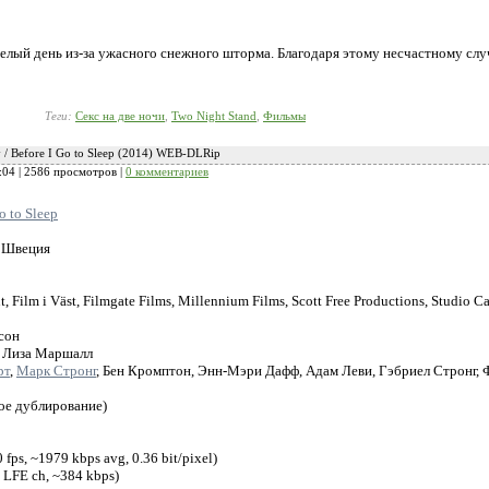
 целый день из-за ужасного снежного шторма. Благодаря этому несчастному с
Теги:
Секс на две ночи
,
Two Night Stand
,
Фильмы
 / Before I Go to Sleep (2014) WEB-DLRip
:04
| 2586 просмотров |
0 комментариев
o to Sleep
, Швеция
, Film i Väst, Filmgate Films, Millennium Films, Scott Free Productions, Studio C
сон
, Лиза Маршалл
рт
,
Марк Стронг
, Бен Кромптон, Энн-Мэри Дафф, Адам Леви, Гэбриел Стронг,
ое дублирование)
fps, ~1979 kbps avg, 0.36 bit/pixel)
+ LFE ch, ~384 kbps)