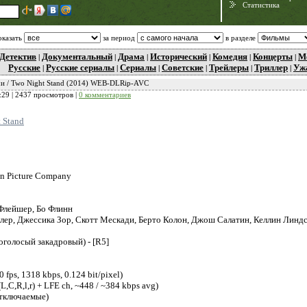
Статистика
оказать
за период
в разделе
Детектив
Документальный
Драма
Исторический
Комедия
Концерты
М
|
|
|
|
|
|
Русские
Русские сериалы
Сериалы
Советские
Трейлеры
Триллер
Уж
|
|
|
|
|
|
чи / Two Night Stand (2014) WEB-DLRip-AVC
:29
| 2437 просмотров |
0 комментариев
 Stand
Need for Speed:
nn Picture Company
Porsche Unleashed
Флейшер, Бо Флинн
лер, Джессика Зор, Скотт Мескади, Берто Колон, Джош Салатин, Келлин Лин
голосый закадровый) - [R5]
fps, 1318 kbps, 0.124 bit/pixel)
,C,R,l,r) + LFE ch, ~448 / ~384 kbps avg)
тключаемые)