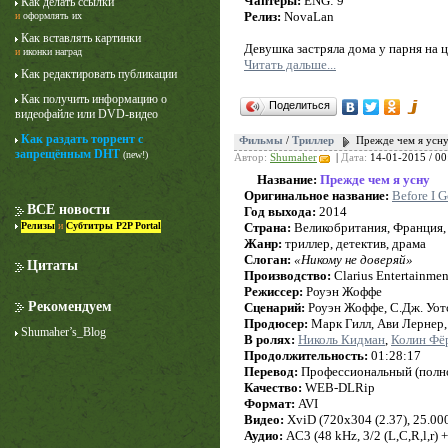
Чаптеры:
ENG: 9
Как делать ссылки
Релиз:
NovaLan
и
оформлять их
Как вставлять картинки
Девушка застряла дома у парня на
и
иконки наград
Читать дальше...
Как редактировать публикации
Как получить информацию о
Поделиться
видеофайле или DVD-видео
Как раздать торрент с
Фильмы
/
Триллер
Прежде чем я усну
запрещённым DHT
(new!)
Автор:
Shumaher
|
Дата:
14-01-2015 / 00
Название:
Прежде чем я усну
Оригинальное название:
Before I G
ВСЕ новости
Год выхода:
2014
Релизы
и
Субтитры P2P Portal
Страна:
Великобритания, Франция
Жанр:
триллер, детектив, драма
Слоган:
«Никому не доверяй»
Цитаты
Производство:
Clarius Entertainment
Режиссер:
Роуэн Жоффе
Рекомендуем
Сценарий:
Роуэн Жоффе, С.Дж. Уот
Продюсер:
Марк Гилл, Ави Лернер
Shumaher’s_Blog
В ролях:
Николь Кидман
,
Колин Фё
Продолжительность:
01:28:17
Перевод:
Профессиональный (полн
Качество:
WEB-DLRip
Формат:
AVI
Видео:
XviD (720x304 (2.37), 25.000 
Аудио:
AC3 (48 kHz, 3/2 (L,C,R,l,r) 