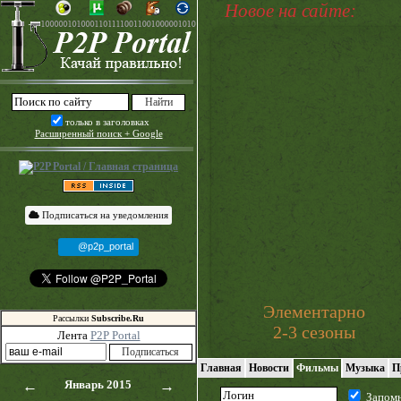
Новое на сайте:
только в заголовках
Расширенный поиск + Google
Подписаться на уведомления
@p2p_portal
Элементарно
Рассылки
Subscribe.Ru
2-3 сезоны
Лента
P2P Portal
Главная
Новости
Фильмы
Музыка
П
←
Январь 2015
→
Запом