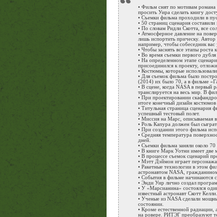
“
• Фильм снят по мотивам романа 
просить Уира сделать книгу дост
• Съемки фильма проходили в пус
• 50 страниц сценария составил
• По словам Ридли Скотта, все с
• Атмосферное давление на повер
лишь испортить прическу. Автор 
например, чтобы собеседник вас 
• Чтобы заснять все этапы роста 
• Во время съемки первого дубля
• На определенном этапе сценари
присоединился к проекту, отложи
• Костюмы, которые использовал
• Для съемок фильма было постр
(2014) их было 70, а в фильме «
• В сцене, когда NASA в первый р
транслируется на весь мир. В фил
• При проектировании скафандро
итоге конечный дизайн костюмов
• Титульная страница сценария ф
успешный тестовый полет.
• Миссия на Марс, описываемая 
• Роль Капура должен был сыграт
• При создании этого фильма исп
• Средняя температура поверхнос
дней.
• Съемки фильма заняли около 70
• В книге Марк Уотни имеет две 
• В процессе съемок сценарий пр
• Мэтт Дэймон играет персонажа 
• Ракетные технологии в этом ф
астронавтом NASA, гражданином
• События в фильме начинаются с 1
• Энди Уир лично создал програ
• У «Марсианина» состоялся один
известный астронавт Скотт Келли
• Ученые из NASA сделали мощны
состоянии.
• Кроме естественной радиации,
на ровере. РИТЭГ преобразуют те