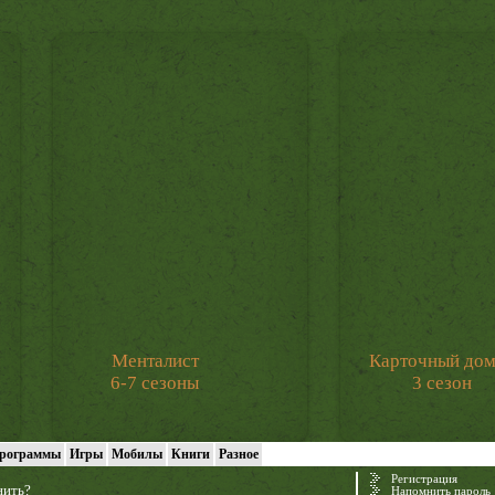
Менталист
Карточный до
6-7 сезоны
3 сезон
рограммы
Игры
Мобилы
Книги
Разное
Регистрация
нить?
Напомнить пароль