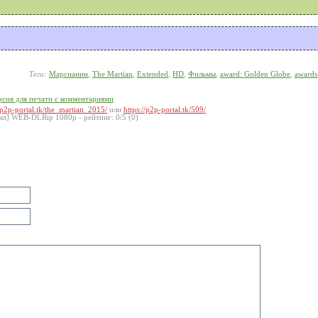
Теги:
Марсианин
,
The Martian
,
Extended
,
HD
,
Фильмы
,
award: Golden Globe
,
awards
рсия для печати с комментариями
//p2p-portal.tk/the_martian_2015/
или
https://p2p-portal.tk/509/
 Cut] WEB-DLRip 1080p
- рейтинг:
0
/
5
(
0
)