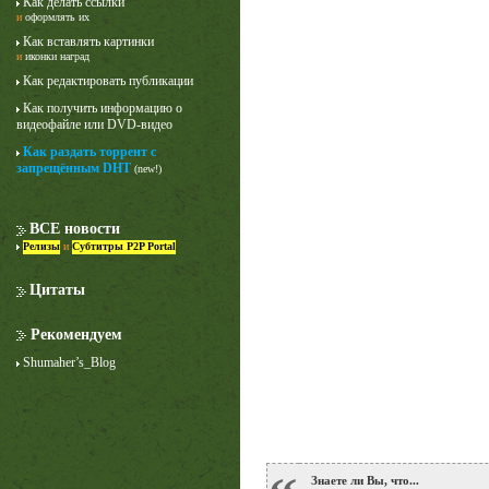
Как делать ссылки
и
оформлять их
Как вставлять картинки
и
иконки наград
Как редактировать публикации
Как получить информацию о
видеофайле или DVD-видео
Как раздать торрент с
запрещённым DHT
(new!)
ВСЕ новости
Релизы
и
Субтитры P2P Portal
Цитаты
Рекомендуем
Shumaher’s_Blog
Знаете ли Вы, что...