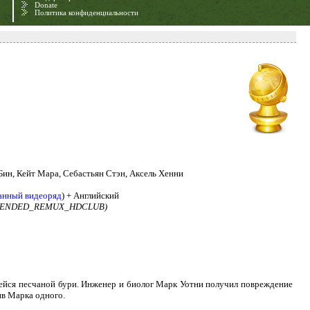
Donate
Политика конфиденциальности
Бин, Кейт Мара, Себастьян Стэн, Аксель Хенни
анный видеоряд
) + Английский
N_EXTENDED_REMUX_HDCLUB)
ейся песчаной бури. Инженер и биолог Марк Уотни получил повреждение
ив Марка одного.