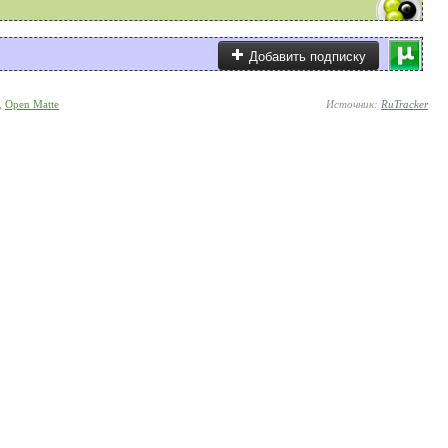
Добавить подписку
,
Open Matte
Источник:
RuTracker