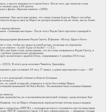
и, а просто выложил ее в своем блоге. После того, как читатели стали
т момент цену в 99 центов.
лся и фильм «Красная планета» (2000).
авления. Оно настолько низкое, что самая сильная буря на Марсе способна
ности воздуха звук на Марсе не распространяется так же легко, как на Земле:
ю версию фильма.
льмом «Зловещая шестерка». После этого Ридли Скотт прочитал сценарий и
 с предыдущими фильмами Ридли Скотта. В фильме «Исход: Цари и боги»
ют о том, чтобы он следил за своей речью, поскольку их переписка
он ответил: «Look! A pair of boobs! -> (.Y.)».
се они были очень громоздкими, что не очень понравилось Ридли Скотту, в
е удобное практическое применение.
борту космического корабля Orion, совершившего 5 декабря 2014 года
у» (2015). В итоге роль исполнил Чиветель Эджиофор.
ианского дня составляет 24 часа 37 минут, а длина марсианского года — 687
 о его докторской степени в области ботаники.
ю точность.
е, по одной из версий, появилось в честь бога войны Марса.
троенными компанией Ad Astra Rocket. Эта компания была основана бывшим
 до минуты.
ько журналисты, но и космонавты космической станции, среди которых был
 объявили, что на Марсе обнаружили периодические потоки воды в жидком
ского генератора (РИТЭГ), с помощью которого согревается при путешествиях
iosity РИТЭГ генерирует около 110 ватт электроэнергии — примерно столько