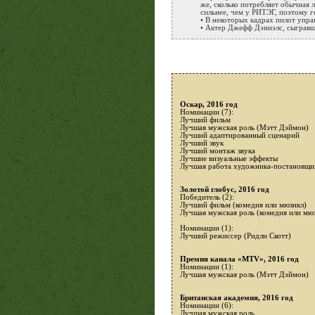
же, сколько потребляет обычная 
сильнее, чем у РИТЭГ, поэтому 
• В некоторых кадрах пилот упра
• Актер Джефф Дэниэлс, сыграв
Оскар, 2016 год
Номинации (7):
Лучший фильм
Лучшая мужская роль (Мэтт Дэймон)
Лучший адаптированный сценарий
Лучший звук
Лучший монтаж звука
Лучшие визуальные эффекты
Лучшая работа художника-постановщи
Золотой глобус, 2016 год
Победитель (2):
Лучший фильм (комедия или мюзикл)
Лучшая мужская роль (комедия или мю
Номинации (1):
Лучший режиссер (Ридли Скотт)
Премия канала «MTV», 2016 год
Номинации (1):
Лучшая мужская роль (Мэтт Дэймон)
Британская академия, 2016 год
Номинации (6):
Лучшая мужская роль