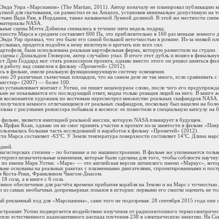
Энди Уира «Марсианин» (The Martian, 2011). Автор поначалу не планировал публикацию книг
упной для скачивания, он разместил ее на Amazon, установив минимально допустимую на то
тыне Вади Рам, в Иордании, также называемой Лунной долиной. В этой же местности снима
и материалы NASA.
ольные сцены Мэтта Дэймона снимались в течение пяти недель подряд.
хности Марса в среднем составляет 600 Па, это приблизительно в 160 раз меньше земного д
Энди Уир признал, что это было его самой большой неточностью в романе. Из-за низкой плот
услышал, придется подойти к нему вплотную и кричать изо всех сил.
картофеля, была использована реальная картофельная ферма, которую разместили на студии.
 сцены с Дональдом Гловером, актер случайно упал. В итоге этот дубль и вошел в финальну
ст Дрю Годдард мог стать режиссером проекта, однако вместо этого он решил заняться фи
в работу над сиквелом к фильму «Прометей» (2012).
ись в фильме, имели реальную функционирующую систему освещения.
оено 20 различных съемочных площадок, что на самом деле не так много, если сравнивать
Гангстер» (2007) — более 100.
аз устанавливает контакт с Уотни, он пишет нецензурное слово, после чего его предупрежда
ьме не показывается его последующий ответ, видна только реакция людей на него. В книге же 
в космонавтов художник по костюмам пересмотрел множество реальных скафандров NASA. В
 получился немного отличающимся от реальных скафандров, поскольку был нацелен на боле
ильма с рисунками режиссера побывала в космосе: ее поместили в специальную капсулу на 
в фильме, является имитацией реальной миссии, которую NASA планирует в будущем.
ь Ирфан Кхан, однако он не смог принять участие в проекте из-за занятости в фильме «Пик
ользовалась большая часть исследований и наработок к фильму «Прометей» (2012).
ти Марса составляет -63°C. У Земли температура поверхности составляет 14°C. Длина марс
 дней.
магистерских степени – по ботанике и по машиностроению. В фильме же упоминается только
етерпел незначительные изменения, которые были сделаны для того, чтобы соблюсти научну
по имени Марк Уотни. «Марк» — это английская версия латинского имени «Маркус», которо
ильме основаны на реальных ракетах с плазменными двигателями, спроектированными и пос
 Коста-Рики, Франклином Чангом-Диасом.
8 сола, а в книге с 6 сола.
ммное обеспечение для расчёта времени прибытия корабля на Землю и на Марс с точностью
 из самых необычных допремьерных показов в истории: первыми его смогли оценить не тол
.
й рекламный ход для «Марсианина», сами того не подозревая. 28 сентября 2015 года они
 астронавт Уотни подвергается воздействию излучения от радиоизотопного термоэлектриче
пло естественного радиоактивного распада плутония-238 в электрическую энергию. На Cur