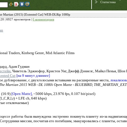
Статистика
e Martian (2015) [Extented Cut] WEB-DLRip 1080p
:20
| 6927 просмотров |
0 комментариев
an
ional Traders, Kinberg Genre, Mid Atlantic Films
дард, Адам Гудман
Need for Speed:
естейн
, Чиветель Эджиофор, Кристен Уиг, Джефф Дэниелс, Майкл Пенья, Шон 
tented Cut
[на 9 минут длиннее]
Porsche Unleashed
е дублирование, с двухголосыми вставками на расширенные места,
локализов
. The Martian 2015 WEB - DL 1080i Open Matte - BLUEBIRD, THE_MARTIA
 (16:9)
[Open Matte]
, ~5000 kbps, 23.976 fps, 0.107 bit/pixel)
L,C,R,l,r) + LFE ch, 640 kbps)
тые отключаемые)
оцессе работы была вынуждена экстренно покинуть планету из-за надвигающ
 Сотрудники миссии, посчитав его погибшим, эвакуировались с планеты, остав