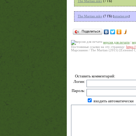
The Martian.mkv
(7 ГБ)
The Martian.mkv
(7 ГБ)
[
rutracker.org
]
Поделиться
версия для печати
|
ве
Постоянные ссылки на эту страницу:
https:
Марсианин / The Martian (2015) [Extented
Оставить комментарий:
Логин:
Пароль:
входить автоматически