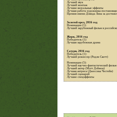
Лучший звук
Лучший монтаж
Лучшие визуальные эффекты
Лучшая работа художника-постановщик
Премия имени Дэвида Лина за достижен
Золотой орел, 2016 год
Номинации (1):
Лучший зарубежный фильм в российск
Жорж, 2016 год
Победитель (1):
Лучшая зарубежная драма
Сатурн, 2016 год
Победитель (1):
Лучший режиссер (Ридли Скотт)
Номинации (5):
Лучший научно-фантастический фильм
Лучший актер (Мэтт Дэймон)
Лучшая актриса (Джессика Честейн)
Лучший сценарий
Лучшие спецэффекты