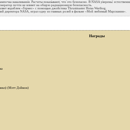
лампочка накаливания. Расчеты показывают, что это безопасно. В NASA уверены: естестве
генератор почти не влияет на общую радиационную безопасность.
вляет кораблем «Гермес» с помощью джойстика Thrustmaster Hotas Warthog.
ший директора NASA, играл одну из главных ролей в фильме «Мой любимый Марсианин».
Награды
ка
зикл) (Мэтт Дэймон)