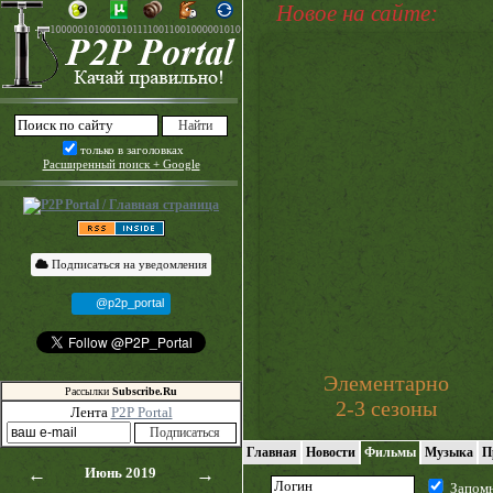
Новое на сайте:
только в заголовках
Расширенный поиск + Google
Подписаться на уведомления
@p2p_portal
Элементарно
Рассылки
Subscribe.Ru
2-3 сезоны
Лента
P2P Portal
Главная
Новости
Фильмы
Музыка
П
←
Июнь 2019
→
Запом