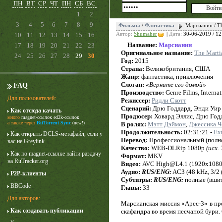
ПН
ВТ
СР
ЧТ
ПН
СБ
ВС
1
2
3
4
5
6
7
8
9
Фильмы
/
Фантастика
Марсианин / Th
10
11
12
13
14
15
16
Автор:
Shumaher
|
Дата:
30-06-2019 / 12
Название:
Марсианин
17
18
19
20
21
22
23
Оригинальное название:
The Marti
24
25
26
27
28
29
30
Год:
2015
Страна:
Великобритания, США
Жанр:
фантастика, приключения
Слоган:
«Верните его домой»
FAQ
Производство:
Genre Films, Internat
Для пользователей:
Режиссер:
Ридли Скотт
Сценарий:
Дрю Годдард, Энди Уир
Как отсюда качать
Продюсер:
Ховард Эллис, Дрю Год
много
magnet-ссылок
ed2k-ссылок
Лучше звоните Солу
а также через
BitTorrent Sync
(new!)
В ролях:
Мэтт Дэймон
,
Джессика Ч
Продолжительность:
1 сезон
02:31:21 -
Ex
Как открыть DCLS-метафайл, если у
Перевод:
Профессиональный (полно
вас не Greylink
Качество:
WEB-DLRip 1080p
(исх
Как по magnet-ссылке найти раздачу
Формат:
MKV
на RuTracker.org
Видео:
AVC High@L4.1 (1920x1080
Аудио:
RUS/ENG:
AC3 (48 kHz, 3/2 (
P2P-клиенты
Субтитры:
RUS/ENG:
полные (вши
BBCode
Главы:
33
Для авторов:
Марсианская миссия «Арес-3» в пр
Как создавать публикации
скафандра во время песчаной бури.