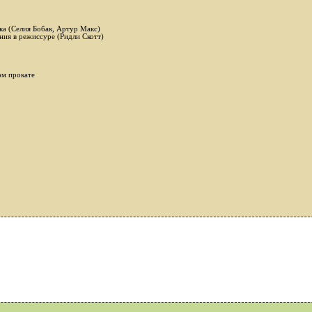
а (Селия Бобак, Артур Макс)
ия в режиссуре (Ридли Скотт)
ом прокате