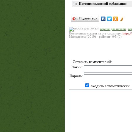
История изменений публикации
Поделиться
версия для печати
|
ве
Постоянные ссылки на эту страницу:
https:
Мылодрама (2019)
- рейтинг:
0
/
5
(
0
)
Оставить комментарий:
Логин:
Пароль:
входить автоматически