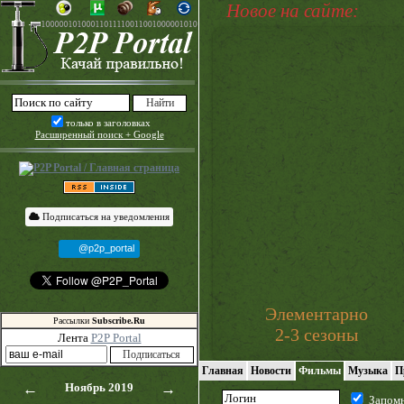
Новое на сайте:
только в заголовках
Расширенный поиск + Google
Подписаться на уведомления
@p2p_portal
Элементарно
Рассылки
Subscribe.Ru
2-3 сезоны
Лента
P2P Portal
Главная
Новости
Фильмы
Музыка
П
←
Ноябрь 2019
→
Запом