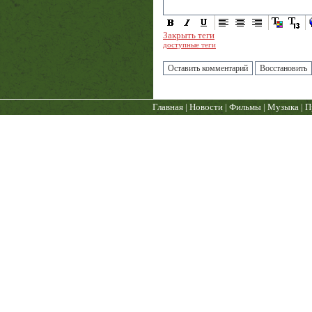
Закрыть теги
доступные теги
Главная
|
Новости
|
Фильмы
|
Музыка
|
П