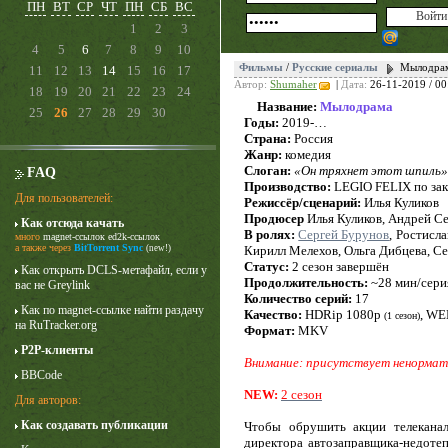
ПН
ВТ
СР
ЧТ
ПН
СБ
ВС
1
2
3
4
5
6
7
8
9
10
Фильмы
/
Русские сериалы
Мылодрам
11
12
13
14
15
16
17
Автор:
Shumaher
|
Дата:
26-11-2019 / 00
18
19
20
21
22
23
24
Название:
Мылодрама
25
26
27
28
29
30
Годы:
2019-…
Страна:
Россия
Жанр:
комедия
Слоган:
«Он тряхнет этот шпиль»
FAQ
Производство:
LEGIO FELIX по за
Для пользователей:
Режиссёр/сценарий:
Илья Куликов
Продюсер
Илья Куликов, Андрей С
Как отсюда качать
В ролях:
Сергей Бурунов
, Ростисл
много
magnet-ссылок
ed2k-ссылок
Карточный домик
а также через
BitTorrent Sync
(new!)
Кирилл Мелехов, Ольга Дибцева, С
Статус:
2 сезон завершён
3 сезон
Как открыть DCLS-метафайл, если у
Продолжительность:
~28 мин/сери
вас не Greylink
Количество серий:
17
Как по magnet-ссылке найти раздачу
Качество:
HDRip 1080p
, WE
(1 сезон)
на RuTracker.org
Формат:
MKV
P2P-клиенты
Внимание: присутствует ненормати
BBCode
NEW:
2 сезон
Для авторов:
Как создавать публикации
Чтобы обрушить акции телеканал
директора автозаправщика-недотеп