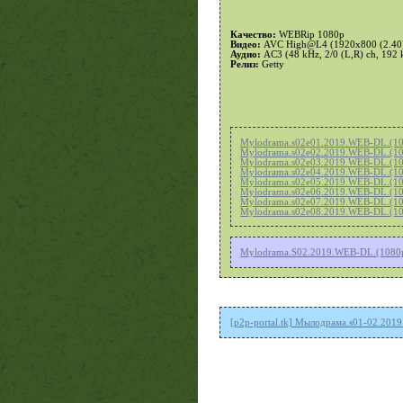
Качество:
WEBRip 1080p
Видео:
AVC High@L4 (1920x800 (2.40), 2
Аудио:
AC3 (48 kHz, 2/0 (L,R) ch, 192 
Релиз:
Getty
Mylodrama.s02e01.2019.WEB-DL.(10
Mylodrama.s02e02.2019.WEB-DL.(10
Mylodrama.s02e03.2019.WEB-DL.(10
Mylodrama.s02e04.2019.WEB-DL.(10
Mylodrama.s02e05.2019.WEB-DL.(10
Mylodrama.s02e06.2019.WEB-DL.(10
Mylodrama.s02e07.2019.WEB-DL.(10
Mylodrama.s02e08.2019.WEB-DL.(10
Mylodrama.S02.2019.WEB-DL.(1080p
[p2p-portal.tk] Мылодрама.s01-02.2019