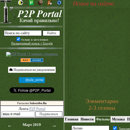
Новое на сайте:
только в заголовках
Расширенный поиск + Google
Подписаться на уведомления
@p2p_portal
Элементарно
Рассылки
Subscribe.Ru
2-3 сезоны
Лента
P2P Portal
Главная
Новости
Фильмы
Музыка
П
←
Март 2019
→
Запом