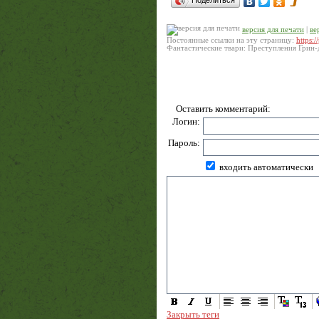
Поделиться
версия для печати
|
ве
Постоянные ссылки на эту страницу:
https:/
Фантастические твари: Преступления Грин-де
Оставить комментарий:
Логин:
Пароль:
входить автоматически
Закрыть теги