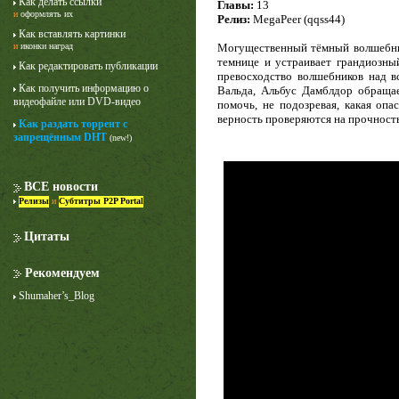
Как делать ссылки
Главы:
13
и
оформлять их
Релиз:
MegaPeer (qqss44)
Как вставлять картинки
и
иконки наград
Могущественный тёмный волшебник
темнице и устраивает грандиозны
Как редактировать публикации
превосходство волшебников над в
Как получить информацию о
Вальда, Альбус Дамблдор обраща
видеофайле или DVD-видео
помочь, не подозревая, какая оп
верность проверяются на прочность
Как раздать торрент с
запрещённым DHT
(new!)
Лучше звоните Солу
1 сезон
ВСЕ новости
Релизы
и
Субтитры P2P Portal
Цитаты
Рекомендуем
Shumaher’s_Blog