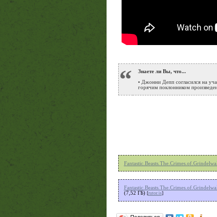
“
Знаете ли Вы, что...
• Джонни Депп согласился на учас
горячим поклонником произведен
Fantastic.Beasts.The.Crimes.of.Grindel
Fantastic.Beasts.The.Crimes.of.Grindel
(7,52 ГБ)
[
rutor.is
]