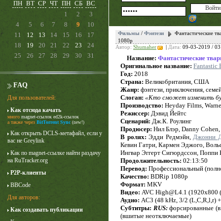
ПН
ВТ
СР
ЧТ
ПН
СБ
ВС
1
2
3
4
5
6
7
8
9
10
Фильмы
/
Фэнтези
Фантастические тва
11
12
13
14
15
16
17
1080p
18
19
20
21
22
23
24
Автор:
Shumaher
|
Дата:
09-03-2019 / 03
25
26
27
28
29
30
31
Название:
Фантастические твар
Оригинальное название:
Fantastic 
Год:
2018
Страна:
Великобритания, США
FAQ
Жанр:
фэнтези, приключения, семе
Слоган:
«Кто сможет изменить б
Для пользователей:
Производство:
Heyday Films, Warner
Как отсюда качать
Режиссер:
Дэвид Йейтс
много
magnet-ссылок
ed2k-ссылок
Сценарий:
Дж.К. Роулинг
Карточный домик
а также через
BitTorrent Sync
(new!)
Продюсер:
Нил Блэр, Danny Cohen,
3 сезон
Как открыть DCLS-метафайл, если у
В ролях:
Эдди Редмэйн,
Джонни 
вас не Greylink
Кевин Гатри, Кармен Эджого, Вольф
Ингвар Эггерт Сигюрдссон, Поппи 
Как по magnet-ссылке найти раздачу
на RuTracker.org
Продолжительность:
02:13:50
Перевод:
Профессиональный (полн
P2P-клиенты
Качество:
BDRip 1080p
Формат:
MKV
BBCode
Видео:
AVC High@L4.1 (1920x800 (2.4
Для авторов:
Аудио:
AC3 (48 kHz, 3/2 (L,C,R,l,r) 
Субтитры:
RUS:
форсированные (в
Как создавать публикации
(вшитые неотключаемые)