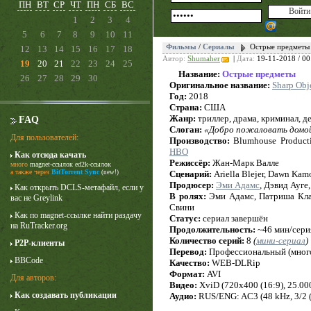
ПН
ВТ
СР
ЧТ
ПН
СБ
ВС
1
2
3
4
5
6
7
8
9
10
11
Фильмы
/
Сериалы
Острые предметы 
12
13
14
15
16
17
18
Автор:
Shumaher
|
Дата:
19-11-2018 / 00
19
20
21
22
23
24
25
Название:
Острые предметы
26
27
28
29
30
Оригинальное название:
Sharp Obj
Год:
2018
Страна:
США
Жанр:
триллер, драма, криминал, д
FAQ
Слоган:
«Добро пожаловать домо
Для пользователей:
Производство:
Blumhouse Productio
HBO
Как отсюда качать
Режиссёр:
Жан-Марк Валле
много
magnet-ссылок
ed2k-ссылок
Карточный домик
а также через
BitTorrent Sync
(new!)
Сценарий:
Ariella Blejer, Dawn Ka
Продюсер:
3 сезон
Эми Адамс
, Дэвид Ауге
Как открыть DCLS-метафайл, если у
В ролях:
Эми Адамс, Патриша Клар
вас не Greylink
Свини
Как по magnet-ссылке найти раздачу
Статус:
сериал завершён
на RuTracker.org
Продолжительность:
~46 мин/сери
Количество серий:
8
(
мини-сериал
)
P2P-клиенты
Перевод:
Профессиональный (многог
BBCode
Качество:
WEB-DLRip
Формат:
AVI
Для авторов:
Видео:
XviD (720x400 (16:9), 25.000 
Как создавать публикации
Аудио:
RUS/ENG: AC3 (48 kHz, 3/2 (L