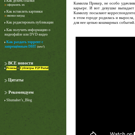
Как делать ссылки
Камилла Прикер, не особо удачлив
и
оформлять их
карьере. И вот девушке выпадает
Как вставлять картинки
Камиллу посылают корреспондентом 
и
иконки наград
в этом городе родилась и выросла
Как редактировать публикации
для нее цепью кошмарных событий.
Как получить информацию о
видеофайле или DVD-видео
Как раздать торрент с
запрещённым DHT
(new!)
Лучше звоните Солу
1 сезон
ВСЕ новости
Релизы
и
Субтитры P2P Portal
Цитаты
Рекомендуем
Shumaher’s_Blog