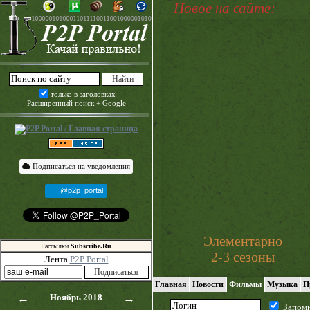
Новое на сайте:
только в заголовках
Расширенный поиск + Google
Подписаться на уведомления
@p2p_portal
Элементарно
Рассылки
Subscribe.Ru
2-3 сезоны
Лента
P2P Portal
Главная
Новости
Фильмы
Музыка
П
←
Ноябрь 2018
→
Запом