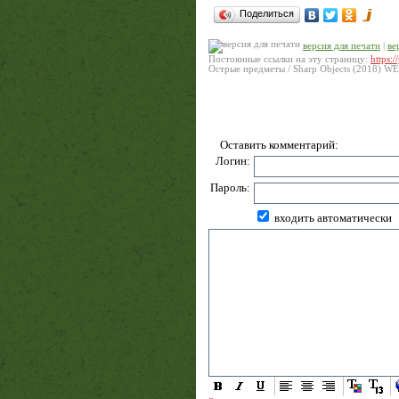
Поделиться
версия для печати
|
ве
Постоянные ссылки на эту страницу:
https:
Острые предметы / Sharp Objects (2018) W
Оставить комментарий:
Логин:
Пароль:
входить автоматически