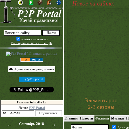
Новое на сайте:
только в заголовках
Расширенный поиск + Google
Подписаться на уведомления
@p2p_portal
Элементарно
Рассылки
Subscribe.Ru
2-3 сезоны
Лента
P2P Portal
Главная
Новости
Фильмы
Музыка
П
←
Сентябрь 2018
→
Запом