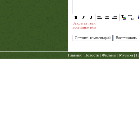
Закрыть теги
доступные теги
Главная
|
Новости
|
Фильмы
|
Музыка
|
П