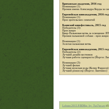
Британская академия, 2016 год
Номинации (1):
Премия имени Александра Корды за са
Европейская киноакадемия, 2016 год
Номинации (1):
Приз зрительских симпатий
Каннский кинофестиваль, 2015 год
Победитель (3):
Приз жюри
Квир-Пальмовая ветвь за освещение ЛГ
Премия пальмовой собаки - приз жюри
Номинации (1):
Золотая пальмовая ветвь
Европейская киноакадемия, 2015 год
Победитель (2):
Лучший дизайн костюмов
Лучшая работа сценариста (Йоргос Ла
Номинации (3):
Лучший фильм
Лучшая мужская роль (Колин Фаррелл)
Лучший режиссер (Йоргос Лантимос)
Lobster.2015.P.BDRip_by_Twi7ter.avi
(1