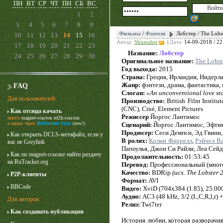
ПН
ВТ
СР
ЧТ
ПН
СБ
ВС
1
2
3
4
5
6
7
8
9
Фильмы
/
Фэнтези
Лобстер / The Lobs
10
11
12
13
14
15
16
Автор:
Shumaher
|
Дата:
14-09-2018 / 22
17
18
19
20
21
22
23
Название:
Лобстер
24
25
26
27
28
29
30
Оригинальное название:
The Lobst
Год выхода:
2015
Страна:
Греция, Ирландия, Нидерл
Жанр:
фэнтези, драма, фантастика,
FAQ
Слоган:
«An unconventional love st
Для пользователей:
Производство:
British Film Institu
(CNC), Ciné, Element Pictures
Как отсюда качать
Режиссер
Йоргос Лантимос
много
magnet-ссылок
ed2k-ссылок
Карточный домик
а также через
BitTorrent Sync
(new!)
Сценарий:
Йоргос Лантимос, Эфти
Продюсер:
3 сезон
Сеси Демпси, Эд Гвини
Как открыть DCLS-метафайл, если у
В ролях:
Колин Фаррелл
,
Рэйчел В
вас не Greylink
Папоулья, Джон Си Райли, Леа Сей
Как по magnet-ссылке найти раздачу
Продолжительность:
01:53:45
на RuTracker.org
Перевод:
Профессиональный (много
Качество:
BDRip
(исх. The Lobster
P2P-клиенты
Формат:
AVI
BBCode
Видео:
XviD (704x384 (1.85), 25.000 
Аудио:
AC3 (48 kHz, 3/2 (L,C,R,l,r) 
Для авторов:
Релиз:
Twi7ter
Как создавать публикации
История любви, которая разворачи