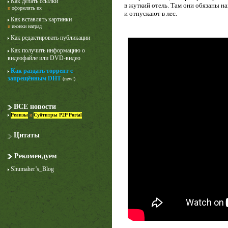
Как делать ссылки
в жуткий отель. Там они обязаны на
и
оформлять их
и отпускают в лес.
Как вставлять картинки
и
иконки наград
Как редактировать публикации
Как получить информацию о
видеофайле или DVD-видео
Как раздать торрент с
запрещённым DHT
(new!)
Лучше звоните Солу
1 сезон
ВСЕ новости
Релизы
и
Субтитры P2P Portal
Цитаты
Рекомендуем
Shumaher’s_Blog