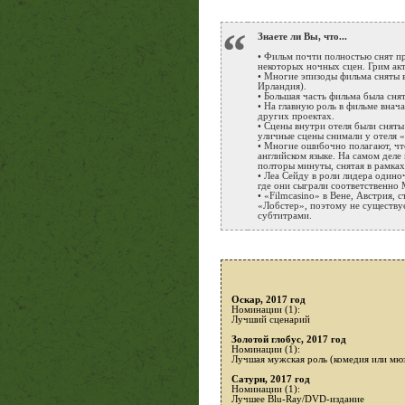
“
Знаете ли Вы, что...
• Фильм почти полностью снят пр
некоторых ночных сцен. Грим акт
• Многие эпизоды фильма сняты в
Ирландия).
• Большая часть фильма была сня
• На главную роль в фильме внача
других проектах.
• Сцены внутри отеля были сняты
уличные сцены снимали у отеля 
• Многие ошибочно полагают, чт
английском языке. На самом деле
полторы минуты, снятая в рамках 
• Леа Сейду в роли лидера одино
где они сыграли соответственно 
• «Filmcasino» в Вене, Австрия,
«Лобстер», поэтому не существуе
субтитрами.
Оскар, 2017 год
Номинации (1):
Лучший сценарий
Золотой глобус, 2017 год
Номинации (1):
Лучшая мужская роль (комедия или мюз
Сатурн, 2017 год
Номинации (1):
Лучшее Blu-Ray/DVD-издание