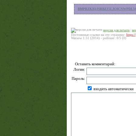
BMPRZKIQJSRBZJ5LJOICNWPDL5
версия для печати
|
ве
Постоянные ссылки на эту страницу:
https:
Warsow 1.51 (2014)
- рейтинг:
0
/
5
(
0
)
Оставить комментарий:
Логин:
Пароль:
входить автоматически