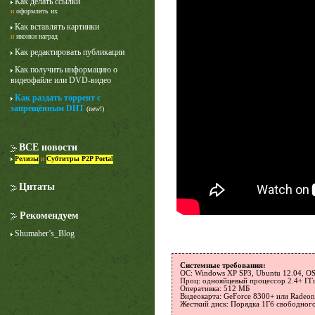
Как делать ссылки
и
оформлять их
Как вставлять картинки
и
иконки наград
Как редактировать публикации
Как получить информацию о
видеофайле или DVD-видео
Как раздать торрент с
запрещённым DHT
(new!)
Лучше звоните Солу
1 сезон
ВСЕ новости
Релизы
и
Субтитры P2P Portal
Цитаты
Рекомендуем
Shumaher’s_Blog
Системные требования:
ОC: Windows XP SP3, Ubuntu 12.04, OS
Проц: однояйцевый процессор 2.4+ ГГ
Оперативка: 512 МБ
Видеокарта: GeForce 8300+ или Radeo
Жесткий диск: Порядка 1Гб свободного