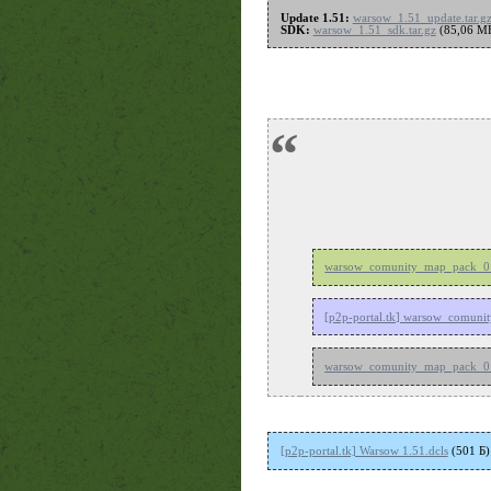
Update 1.51:
warsow_1.51_update.tar.g
SDK:
warsow_1.51_sdk.tar.gz
(85,06 M
“
warsow_comunity_map_pack_01
[p2p-portal.tk] warsow_comun
warsow_comunity_map_pack_01
[p2p-portal.tk] Warsow 1.51.dcls
(501 Б)