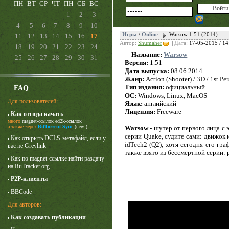
ПН
ВТ
СР
ЧТ
ПН
СБ
ВС
1
2
3
4
5
6
7
8
9
10
Игры
/
Online
Warsow 1.51 (2014)
11
12
13
14
15
16
17
Автор:
Shumaher
|
Дата:
17-05-2015 / 14
18
19
20
21
22
23
24
Название:
Warsow
25
26
27
28
29
30
31
Версия:
1.51
Дата выпуска:
08.06.2014
Жанр:
Action (Shooter) / 3D / 1st Pe
Тип издания:
официальный
FAQ
ОС:
Windows, Linux, MacOS
Для пользователей:
Язык:
английский
Лицензия:
Freeware
Как отсюда качать
много
magnet-ссылок
ed2k-ссылок
Карточный домик
а также через
BitTorrent Sync
(new!)
Warsow
- шутер от первого лица с 
серии Quake, судите сами: движок
3 сезон
Как открыть DCLS-метафайл, если у
idTech2 (Q2), хотя сегодня его г
вас не Greylink
также взято из бессмертной серии: р
Как по magnet-ссылке найти раздачу
на RuTracker.org
P2P-клиенты
BBCode
Для авторов:
Как создавать публикации