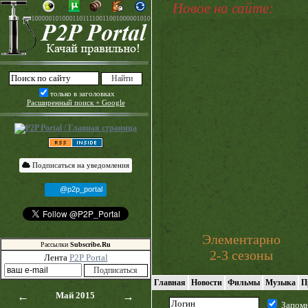
Новое на сайте:
только в заголовках
Расширенный поиск + Google
Подписаться на уведомления
@p2p_portal
Элементарно
Рассылки
Subscribe.Ru
2-3 сезоны
Лента
P2P Portal
Главная
Новости
Фильмы
Музыка
П
←
Май 2015
→
Запом