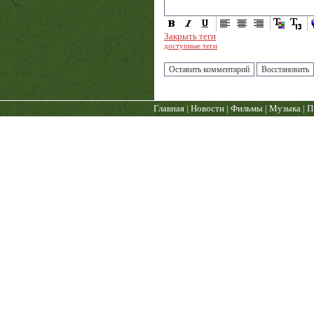
Закрыть теги
доступные теги
Главная
|
Новости
|
Фильмы
|
Музыка
|
П