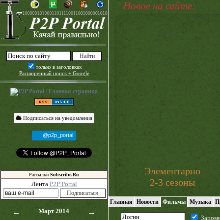
Новое на сайте:
только в заголовках
Расширенный поиск + Google
Подписаться на уведомления
@p2p_portal
Элементарно
Рассылки
Subscribe.Ru
2-3 сезоны
Лента
P2P Portal
Главная
Новости
Фильмы
Музыка
П
←
Март 2014
→
Запом