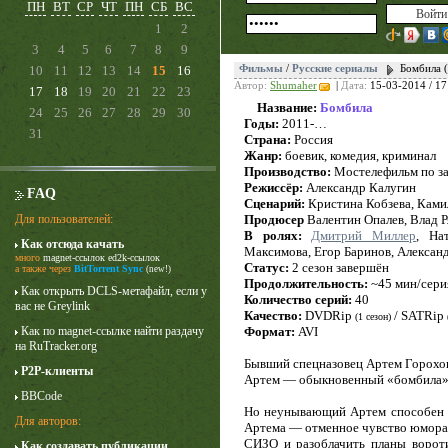
ПН
ВТ
СР
ЧТ
ПН
СБ
ВС
1
2
3
4
5
6
7
8
9
10
11
12
13
14
15
16
Фильмы
/
Русские сериалы
Бомбила 
Автор:
Shumaher
|
Дата:
15-03-2014 / 17
17
18
19
20
21
22
23
Название:
Бомбила
24
25
26
27
28
29
30
Годы:
2011-…
31
Страна:
Россия
Жанр:
боевик, комедия, криминал
Производство:
Мостелефильм по з
Режиссёр:
Александр Калугин
FAQ
Сценарий:
Кристина Кобзева, Ками
Для пользователей:
Продюсер
Валентин Опалев, Влад 
В ролях:
Дмитрий Миллер
, На
Как отсюда качать
Карточный домик
Максимова, Егор Баринов, Алексан
много
magnet-ссылок
ed2k-ссылок
3 сезон
Статус:
2 сезон завершён
а также через
BitTorrent Sync
(new!)
Продолжительность:
~45 мин/сери
Как открыть DCLS-метафайл, если у
Количество серий:
40
вас не Greylink
Качество:
DVDRip
/ SATRip
(1 сезон)
Как по magnet-ссылке найти раздачу
Формат:
AVI
на RuTracker.org
Бывший спецназовец Артем Горохов 
P2P-клиенты
Артем — обыкновенный «бомбила», 
BBCode
Но неунывающий Артем способен н
Для авторов:
Артема — отменное чувство юмора, 
СИЗО и разоблачить планы вороти
Как создавать публикации