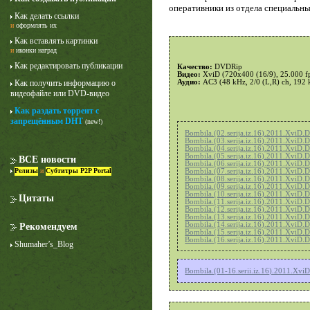
оперативники из отдела специальных
Как делать ссылки
и
оформлять их
Как вставлять картинки
и
иконки наград
Как редактировать публикации
Качество:
DVDRip
Видео:
XviD (720x400 (16/9), 25.000 fps
Аудио:
AC3 (48 kHz, 2/0 (L,R) ch, 192 
Как получить информацию о
видеофайле или DVD-видео
Как раздать торрент с
Лучше звоните Солу
запрещённым DHT
(new!)
1 сезон
Bombila.(02.serija.iz.16).2011.XviD.
Bombila.(03.serija.iz.16).2011.XviD.
Bombila.(04.serija.iz.16).2011.XviD.
Bombila.(05.serija.iz.16).2011.XviD.
ВСЕ новости
Bombila.(06.serija.iz.16).2011.XviD.
Релизы
и
Субтитры P2P Portal
Bombila.(07.serija.iz.16).2011.XviD.
Bombila.(08.serija.iz.16).2011.XviD.
Bombila.(09.serija.iz.16).2011.XviD.
Bombila.(10.serija.iz.16).2011.XviD.
Цитаты
Bombila.(11.serija.iz.16).2011.XviD.
Bombila.(12.serija.iz.16).2011.XviD.
Bombila.(13.serija.iz.16).2011.XviD.
Bombila.(14.serija.iz.16).2011.XviD.
Рекомендуем
Bombila.(15.serija.iz.16).2011.XviD.
Bombila.(16.serija.iz.16).2011.XviD.
Shumaher’s_Blog
Bombila.(01-16.serii.iz.16).2011.Xv