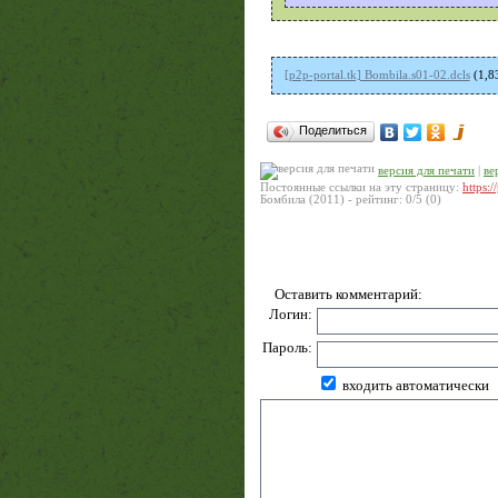
[p2p-portal.tk] Bombila.s01-02.dcls
(1,8
Поделиться
версия для печати
|
ве
Постоянные ссылки на эту страницу:
https:
Бомбила (2011)
- рейтинг:
0
/
5
(
0
)
Оставить комментарий:
Логин:
Пароль:
входить автоматически