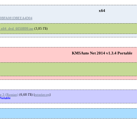
x64
79BFA081DBEEA4D04
_x64_dvd_6050899.iso
(3,85 ГБ)
KMSAuto Net 2014 v1.3.4 Portable
e 3 (Russian)
(6,68 ГБ)
[
rutracker.org
]
Portable