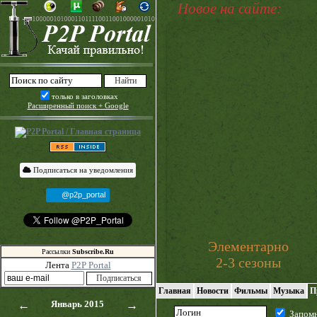
Новое на сайте:
только в заголовках
Расширенный поиск + Google
Подписаться на уведомления
@p2p_portal
Элементарно
Рассылки
Subscribe.Ru
2-3 сезоны
Лента
P2P Portal
Главная
Новости
Фильмы
Музыка
П
←
Январь 2015
→
Запом