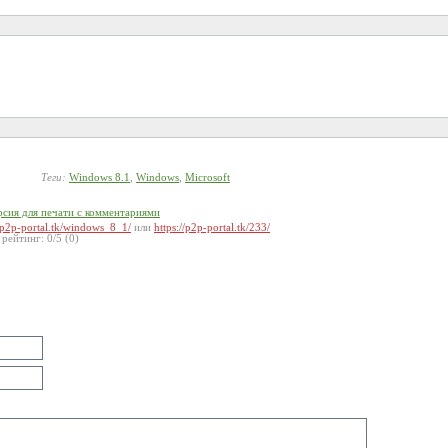
Теги:
Windows 8.1
,
Windows
,
Microsoft
рсия для печати с комментариями
//p2p-portal.tk/windows_8_1/
или
https://p2p-portal.tk/233/
 рейтинг:
0
/
5
(
0
)