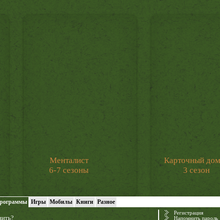
Менталист
Карточный до
6-7 сезоны
3 сезон
рограммы
Игры
Мобилы
Книги
Разное
Регистрация
нить?
Напомнить пароль