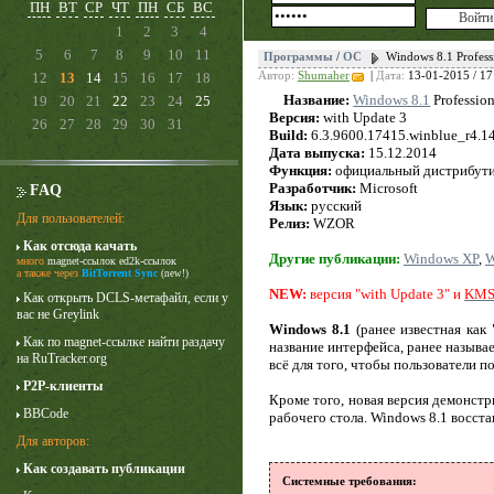
ПН
ВТ
СР
ЧТ
ПН
СБ
ВС
1
2
3
4
5
6
7
8
9
10
11
Программы
/
ОС
Windows 8.1 Profess
12
13
14
15
16
17
18
Автор:
Shumaher
|
Дата:
13-01-2015 / 17
Название:
Windows 8.1
Professio
19
20
21
22
23
24
25
Версия:
with Update 3
26
27
28
29
30
31
Build:
6.3.9600.17415.winblue_r4.1
Дата выпуска:
15.12.2014
Функция:
официальный дистрибут
Разработчик:
Microsoft
FAQ
Язык:
русский
Для пользователей:
Релиз:
WZOR
Как отсюда качать
Другие публикации:
Windows XP
,
W
много
magnet-ссылок
ed2k-ссылок
Лучше звоните Солу
а также через
BitTorrent Sync
(new!)
NEW:
версия "with Update 3" и
1 сезон
KMSA
Как открыть DCLS-метафайл, если у
вас не Greylink
Windows 8.1
(ранее известная как
Как по magnet-ссылке найти раздачу
название интерфейса, ранее называ
на RuTracker.org
всё для того, чтобы пользователи 
P2P-клиенты
Кроме того, новая версия демонстр
BBCode
рабочего стола. Windows 8.1 восста
Для авторов:
Как создавать публикации
Системные требования: