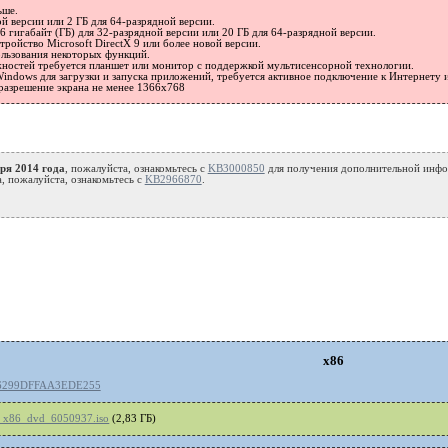
ьше.
ой версии или 2 ГБ для 64-разрядной версии.
6 гигабайт (ГБ) для 32-разрядной версии или 20 ГБ для 64-разрядной версии.
тройство Microsoft DirectX 9 или более новой версии.
ользования некоторых функций.
жностей требуется планшет или монитор с поддержкой мультисенсорной технологии.
indows для загрузки и запуска приложений, требуется активное подключение к Интернету и
разрешение экрана не менее 1366x768
ря 2014 года
, пожалуйста, ознакомьтесь с
KB3000850
для получения дополнительной инфо
, пожалуйста, ознакомьтесь с
KB2966870
.
x86
6299DFFAA3EDE255
_x86_dvd_6050937.iso
(2,83 ГБ)