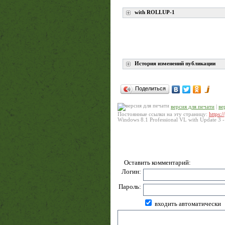
with ROLLUP-1
История изменений публикации
Поделиться
версия для печати
|
ве
Постоянные ссылки на эту страницу:
https:
Windows 8.1 Professional VL with Update 3
-
Оставить комментарий:
Логин:
Пароль:
входить автоматически