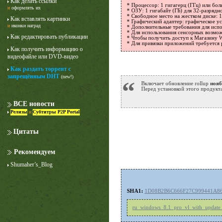
Как делать ссылки
* Процессор: 1 гигагерц (ГГц) или бол
и
оформлять их
* ОЗУ: 1 гигабайт (ГБ) для 32-разрядн
* Свободное место на жестком диске: 1
Как вставлять картинки
* Графический адаптер: графическое ус
и
иконки наград
* Дополнительные требования для исп
* Для использования сенсорных возмо
Как редактировать публикации
* Чтобы получить доступ к Магазину W
* Для привязки приложений требуется 
Как получить информацию о
видеофайле или DVD-видео
Как раздать торрент с
запрещённым DHT
(new!)
“
Включает обновление rollup
нояб
Перед установкой этого продукта
ВСЕ новости
Релизы
и
Субтитры P2P Portal
Цитаты
Рекомендуем
Shumaher’s_Blog
SHA1:
1D08B2B6C666F27C999441A8
ru_windows_8.1_pro_vl_with_update