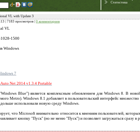
Статистика
ional VL with Update 3
:13
| 7183 просмотров |
0 комментариев
nal VL
41028-1500
ив Windows
indows 7
Need for Speed:
uto Net 2014 v1.3.4 Portable
Porsche Unleashed
 "Windows Blue") является комплексным обновлением для Windows 8. В новой
емого Metro). Windows 8.1 добавляет в пользовательский интерфейс множеств
подольше использовали новую среду Windows.
ирует, что Microsoft внимательно относится к мнениям пользователей, котор
навливает кнопку "Пуск" (но не меню "Пуск") и позволяет загружаться сразу в 