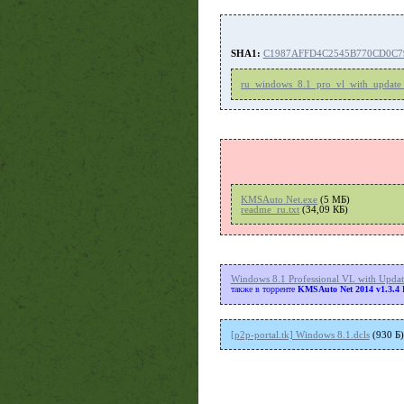
SHA1:
C1987AFFD4C2545B770CD0C
ru_windows_8.1_pro_vl_with_update
KMSAuto Net.exe
(5 MБ)
readme_ru.txt
(34,09 КБ)
Windоws 8.1 Professional VL with Updat
также в торренте
KMSAuto Net 2014 v1.3.4 
[p2p-portal.tk] Windows 8.1.dcls
(930 Б)