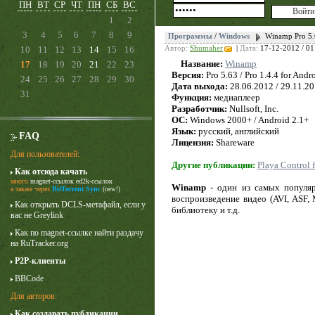
ПН
ВТ
СР
ЧТ
ПН
СБ
ВС
1
2
3
4
5
6
7
8
9
Программы
/
Windows
Winamp Pro 5.6
10
11
12
13
14
15
16
Автор:
Shumaher
|
Дата:
17-12-2012 / 01
Название:
Winamp
17
18
19
20
21
22
23
Версия:
Pro 5.63 / Pro 1.4.4 for Andr
24
25
26
27
28
29
30
Дата выхода:
28.06.2012 / 29.11.2
31
Функция:
медиаплеер
Разработчик:
Nullsoft, Inc.
ОС:
Windows 2000+ / Android 2.1+
Язык:
русский, английский
FAQ
Лицензия:
Shareware
Для пользователей:
Другие публикации:
Playa Control
Как отсюда качать
Лучше звоните Солу
много
magnet-ссылок
ed2k-ссылок
Winamp
- один из самых популяр
1 сезон
а также через
BitTorrent Sync
(new!)
воспроизведение видео (AVI, ASF,
Как открыть DCLS-метафайл, если у
библиотеку и т.д.
вас не Greylink
Как по magnet-ссылке найти раздачу
на RuTracker.org
P2P-клиенты
BBCode
Для авторов:
Как создавать публикации