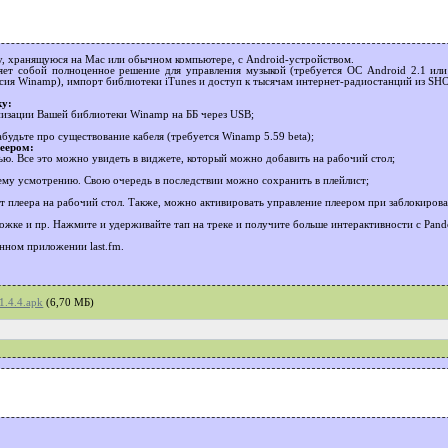
, хранящуюся на Mac или обычном компьютере, с Android-устройством.
ет собой полноценное решение для управления музыкой (требуется ОС Android 2.1 или 
сия Winamp), импорт библиотеки iTunes и доступ к тысячам интернет-радиостанций из SHO
ку:
изации Вашей библиотеки Winamp на ББ через USB;
будьте про существование кабеля (требуется Winamp 5.59 beta);
еером:
ью. Все это можно увидеть в виджете, который можно добавить на рабочий стол;
му усмотрению. Свою очередь в последствии можно сохранить в плейлист;
т плеера на рабочий стол. Также, можно активировать управление плеером при заблокирова
жке и пр. Нажмите и удерживайте тап на треке и получите больше интерактивности с Pand
нном приложении last.fm.
.4.4.apk
(6,70 MБ)