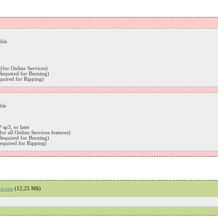
ble
 (for Online Services)
Required for Burning)
uired for Ripping)
ble
sp3, or later
for all Online Services features)
Required for Burning)
equired for Ripping)
u.exe
(12,25 MБ)