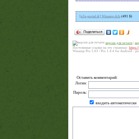
[p2p-portal.tk] Winamp.dcls
(491 Б)
Поделиться
версия для печати
|
ве
Постоянные ссылки на эту страницу:
https:
Winamp Pro 5.63 / Pro 1.4.4 for Android
- ре
Оставить комментарий:
Логин:
Пароль:
входить автоматически