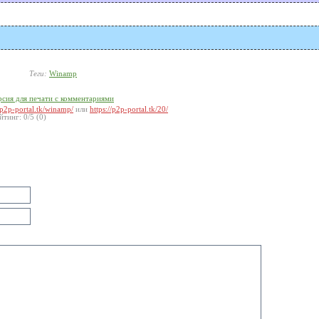
Теги:
Winamp
рсия для печати с комментариями
//p2p-portal.tk/winamp/
или
https://p2p-portal.tk/20/
йтинг:
0
/
5
(
0
)