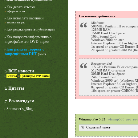
Как делать ссылки
и
оформлять их
Системные требования:
Как вставлять картинки
“
и
иконки наград
Minimum
500MHz Pentium III or compara
Как редактировать публикации
128MB RAM
15MB Hard Disk Space
16bit Sound Card
Как получить информацию о
Windows 2000 or later
видеофайле или DVD-видео
Internet Explorer 5.01 or higher
1x speed or greater CD Burner (
Как раздать торрент с
2x speed or greater CDROM (Req
запрещённым DHT
(new!)
“
Recommended
1.5 GHz Pentium IV or compara
512MB RAM or greater
ВСЕ новости
30MB Hard Disk Space
Релизы
и
Субтитры P2P Portal
24bit Sound Card
Windows 2000 sp4, Windows XP 
Internet Explorer 6.0 or higher (
8x speed or greater CD Burner (
Цитаты
16x speed or greater CDROM (R
Рекомендуем
Shumaher’s_Blog
Winamp Pro 5.63:
winamp563_pro_ru-r
Скрытый текст