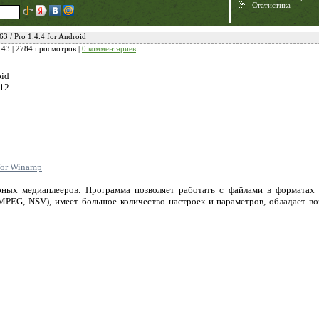
Статистика
3 / Pro 1.4.4 for Android
:43
| 2784 просмотров |
0 комментариев
oid
012
 for Winamp
Need for Speed:
ных медиаплееров. Программа позволяет работать с файлами в форматах
Porsche Unleashed
 MPEG, NSV), имеет большое количество настроек и параметров, обладает в