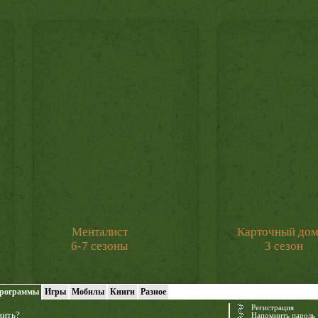
Менталист
Карточный до
6-7 сезоны
3 сезон
рограммы
Игры
Мобилы
Книги
Разное
Регистрация
нить?
Напомнить пароль