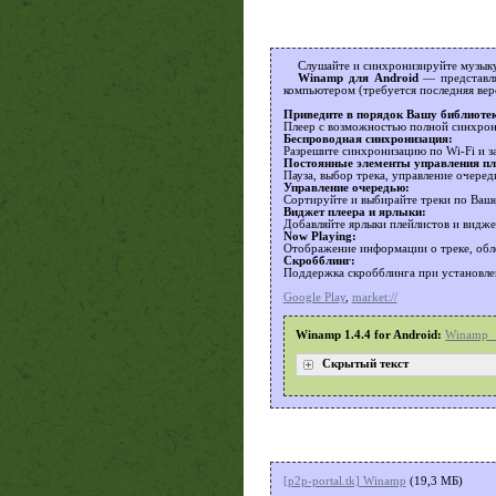
Слушайте и синхронизируйте музыку
Winamp для Android
— представля
компьютером (требуется последняя вер
Приведите в порядок Вашу библиоте
Плеер с возможностью полной синхрон
Беспроводная синхронизация:
Разрешите синхронизацию по Wi-Fi и за
Постоянные элементы управления пл
Пауза, выбор трека, управление очеред
Управление очередью:
Сортируйте и выбирайте треки по Ваше
Виджет плеера и ярлыки:
Добавляйте ярлыки плейлистов и видже
Now Playing:
Отображение информации о треке, обло
Скробблинг:
Поддержка скробблинга при установле
Google Play
,
market://
Winamp 1.4.4 for Android:
Winamp_1
Скрытый текст
[p2p-portal.tk] Winamp
(19,3 МБ)