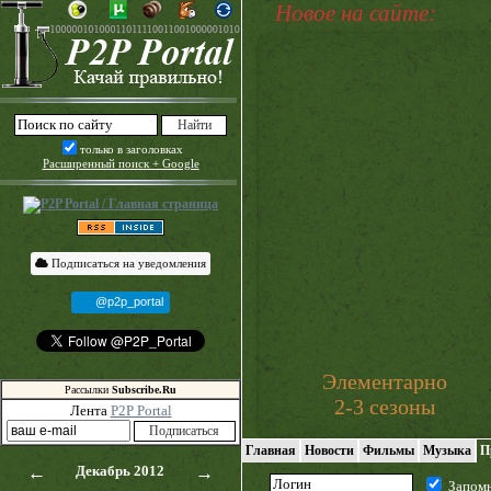
Новое на сайте:
только в заголовках
Расширенный поиск + Google
Подписаться на уведомления
@p2p_portal
Элементарно
Рассылки
Subscribe.Ru
2-3 сезоны
Лента
P2P Portal
Главная
Новости
Фильмы
Музыка
П
←
Декабрь 2012
→
Запом