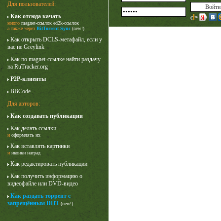
Для пользователей:
Как отсюда качать
много
magnet-ссылок
ed2k-ссылок
а также через
BitTorrent Sync
(new!)
Как открыть DCLS-метафайл, если у
вас не Greylink
Как по magnet-ссылке найти раздачу
на RuTracker.org
P2P-клиенты
BBCode
Для авторов:
Как создавать публикации
Карточный домик
Как делать ссылки
3 сезон
и
оформлять их
Как вставлять картинки
и
иконки наград
Как редактировать публикации
Как получить информацию о
видеофайле или DVD-видео
Как раздать торрент с
запрещённым DHT
(new!)