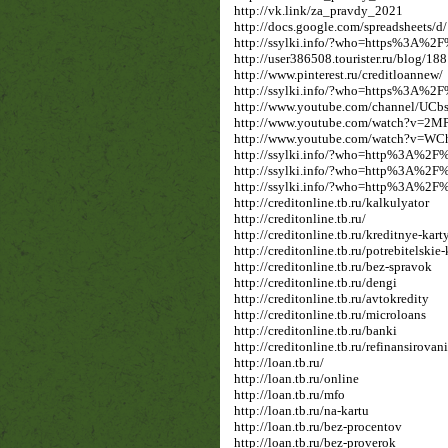
http://vk.link/za_pravdy_2021
http://docs.google.com/spreadshee
http://ssylki.info/?who=https%3A%2
http://user386508.tourister.ru/blog/18
http://www.pinterest.ru/creditloannew/
http://ssylki.info/?who=https%3A%2
http://www.youtube.com/channel/
http://www.youtube.com/watch?v=2M
http://www.youtube.com/watch?v=W
http://ssylki.info/?who=http%3A
http://ssylki.info/?who=http%3A
http://ssylki.info/?who=http%3A
http://creditonline.tb.ru/kalkulyator
http://creditonline.tb.ru/
http://creditonline.tb.ru/kreditnye-kart
http://creditonline.tb.ru/potrebitelskie-
http://creditonline.tb.ru/bez-spravok
http://creditonline.tb.ru/dengi
http://creditonline.tb.ru/avtokredity
http://creditonline.tb.ru/microloans
http://creditonline.tb.ru/banki
http://creditonline.tb.ru/refinansirovan
http://loan.tb.ru/
http://loan.tb.ru/online
http://loan.tb.ru/mfo
http://loan.tb.ru/na-kartu
http://loan.tb.ru/bez-procentov
http://loan.tb.ru/bez-proverok