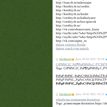
http://loan.tb.ru/mikrozajm
http://kredity.tb.ru/credits
http://kredity.tb.ru/
http://kredity.tb.ru/kredit
http://credity.tb.ru/kalkulyator
http://credity.tb.ru/bez-spravok
http://credity.tb.ru/
http://vk.com/obrazovanie_kursy
http://ssylki.info/?who=https%3A%
http://ssylki.info/?who=https%3A%
http://vk.com/zajmy_ru
dating violence florida
dating coach ryan patrick
Sdvilltrerb
Дата: 09-02-2022 / 02:28
СѓРЅРёС‡С‚РѕР¶РµРЅРёРµ С‚Р°СЂР°
Tegs: СѓРЅРёС‡С‚РѕР¶РµРЅРёРµ С‚Р°С
РґРµР·РёРЅС„РµРєС†РёСЏ РїРѕСЃР»
РґРµР·РёРЅС„РµРєС†РёСЏ РїРѕСЃР
РґРµР·РёРЅС„РµРєС†РёСЏ РїРѕСЃР
Sdvilltrerb
Дата: 19-02-2022 / 01:52
обработка помещения dezstation
Tegs: дезинсекция dezstation https://d