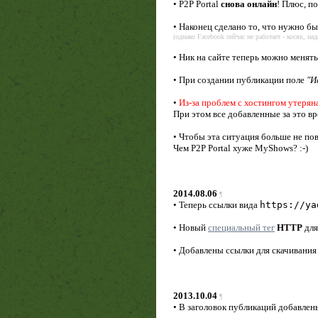
• P2P Portal
снова онлайн
! Плюс, п
• Наконец сделано то, что нужно бы
(однако Facebook сейчас не работает - косяк, на
• Ник на сайте теперь можно менять
• При создании публикации поле
"И
•
Из-за проблем с хостингом утеряна
При этом все добавленные за это вр
• Чтобы эта ситуация больше не по
Чем P2P Portal хуже MyShows? :-)
2014.08.06
¶
• Теперь ссылки вида
https://ya
• Новый
специальный тег
HTTP
дл
• Добавлены ссылки для скачивани
2013.10.04
¶
• В заголовок публикаций добавле