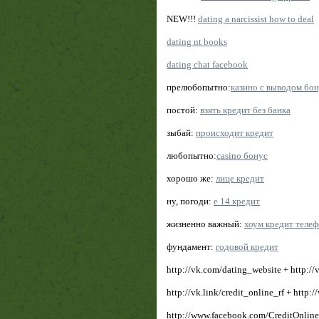
NEW!!!
dating a narcissist how to deal
dating nt books
dating chat facebook
прелюбопытно:
казино с выводом бон
постой:
взять кредит без банка
зыбай:
происходит кредит
любопытно:
casino бонус
хорошо же:
лице кредит
ну, погоди:
е 14 кредит
жизненно важный:
хоум кредит теле
фундамент:
годовой кредит
http://vk.com/dating_website + http://
http://vk.link/credit_online_rf + http:
http://www.facebook.com/CreditOnlineN