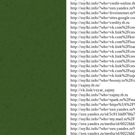
http://ssylki.info/?who=credit-online.tb
http://ssylki.info/?who=zen.yandex
http://ssylki.info/?who=liveinternet.
http://ssylki.info/?who=sites.google
http://ssylki.info/?who=credity.tb.ru
http://ssylki.info/?who=vk.com%2Fcre
http://ssylki.info/?who=vk.link%2Fcred
http://ssylki.info/?who=vk.com%2Fkre
http://ssylki.info/?who=vk.com%2Flo
http://ssylki.info/?who=vk.link%2Flo
http://ssylki.info/?who=vk.com%2Fcre
http://ssylki.info/?who=vk.link%2Fcre
http://ssylki.info/?who=vk.com%2Fcre
http://ssylki.info/?who=vk.link%2Fcre
http://ssylki.info/?who=vk.com%2Fza
http://ssylki.info/?who=vk.link%2Fza
http://ssylki.info/?who=boosty.to%2Fcr
http://zajmy.tb.ru/
http://vk.link/vzyat_zajmy
http://ssylki.info/?who=zajmy.tb.ru
http://ssylki.info/?who=spark.ru%2Fst
http://ssylki.info/?who=https%3A%
http://ssylki.info/?who=zen.yandex
http://zen.yandex.ru/id/5c913dd978f
http://ssylki.info/?who=my.mail.ru%
http://zen.yandex.ru/media/id/6022f
http://ssylki.info/?who=zen.yandex
http://zen.yandex.ru/media/id/6022f