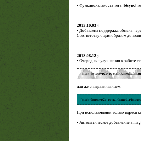
• Функциональность тега
[btsync]
те
2013.10.03
¶
• Добавлена поддержка обмена чер
Соответствующим образом допол
2013.08.12
¶
• Очередные улучшения в работе т
[mark
=https://p2p-portal.tk/media/im
или же с выравниванием:
[mark=https://p2p-portal.tk/media/imag
При использовании только адреса к
• Автоматическое добавление в ma