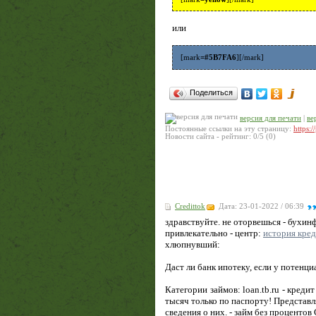
или
[mark
=#5B7FA6
][/mark]
Поделиться
версия для печати
|
ве
Постоянные ссылки на эту страницу:
https:/
Новости сайта
- рейтинг:
0
/
5
(
0
)
Credittok
Дата: 23-01-2022 / 06:39
здравствуйте. не оторвешься - бухи
привлекательно - центр:
история кре
хлюпнувший:
Даст ли банк ипотеку, если у потенц
Категории займов: loan.tb.ru - кред
тысяч только по паспорту! Представ
сведения о них. - займ без процентов