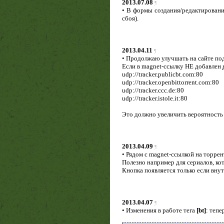
2013.07.08
¶
• В формы создания/редактирован
сбоя).
2013.04.11
¶
• Продолжаю улучшать на сайте подд
Если в magnet-ссылку НЕ добавлен
udp://tracker.publicbt.com:80
udp://tracker.openbittorrent.com:80
udp://tracker.ccc.de:80
udp://tracker.istole.it:80
Это должно увеличить вероятность
2013.04.09
¶
• Рядом с magnet-ссылкой на торре
Полезно например для сериалов, кот
Кнопка появляется только если вну
2013.04.07
¶
• Изменения в работе тега
[bt]
: тепе