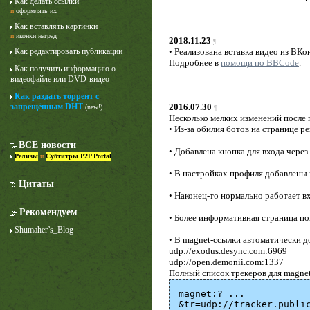
Как делать ссылки
и
оформлять их
Как вставлять картинки
и
иконки наград
2018.11.23
¶
Как редактировать публикации
• Реализована вставка видео из ВКо
Подробнее в
помощи по BBCode
.
Как получить информацию о
видеофайле или DVD-видео
Как раздать торрент с
запрещённым DHT
2016.07.30
(new!)
¶
Несколько мелких изменений после 
• Из-за обилия ботов на странице 
ВСЕ новости
• Добавлена кнопка для входа через
Релизы
и
Субтитры P2P Portal
• В настройках профиля добавлены
Цитаты
• Наконец-то нормально работает в
Рекомендуем
• Более информативная страница пои
Shumaher’s_Blog
• В magnet-ссылки автоматически д
udp://exodus.desync.com:6969
udp://open.demonii.com:1337
Полный список трекеров для magne
magnet:? ...
&tr=udp://tracker.publi