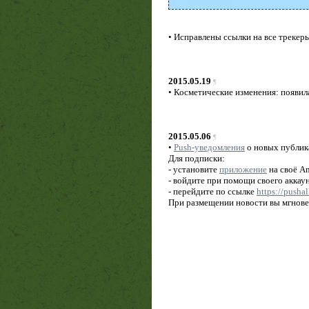
• Исправлены ссылки на все трекер
2015.05.19
¶
• Косметические изменения: появи
2015.05.06
¶
•
Push-уведомления
о новых публик
Для подписки:
- установите
приложение
на своё A
- войдите при помощи своего аккау
- перейдите по ссылке
https://pushal
При размещении новости вы мгновен