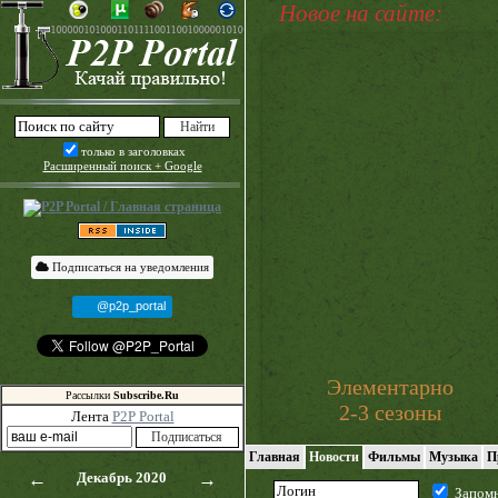
Новое на сайте:
только в заголовках
Расширенный поиск + Google
Подписаться на уведомления
@p2p_portal
Элементарно
Рассылки
Subscribe.Ru
2-3 сезоны
Лента
P2P Portal
Главная
Новости
Фильмы
Музыка
П
←
Декабрь 2020
→
Запом