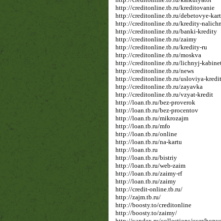
http://creditonline.tb.ru/kreditovanie
http://creditonline.tb.ru/debetovye-kar
http://creditonline.tb.ru/kredity-nalic
http://creditonline.tb.ru/banki-kredity
http://creditonline.tb.ru/zaimy
http://creditonline.tb.ru/kredity-ru
http://creditonline.tb.ru/moskva
http://creditonline.tb.ru/lichnyj-kabine
http://creditonline.tb.ru/news
http://creditonline.tb.ru/usloviya-kredi
http://creditonline.tb.ru/zayavka
http://creditonline.tb.ru/vzyat-kredit
http://loan.tb.ru/bez-proverok
http://loan.tb.ru/bez-procentov
http://loan.tb.ru/mikrozajm
http://loan.tb.ru/mfo
http://loan.tb.ru/online
http://loan.tb.ru/na-kartu
http://loan.tb.ru
http://loan.tb.ru/bistriy
http://loan.tb.ru/web-zaim
http://loan.tb.ru/zaimy-rf
http://loan.tb.ru/zaimy
http://credit-online.tb.ru/
http://zajm.tb.ru/
http://boosty.to/creditonline
http://boosty.to/zaimy/
http://yandex.ru/collections/user/bonu