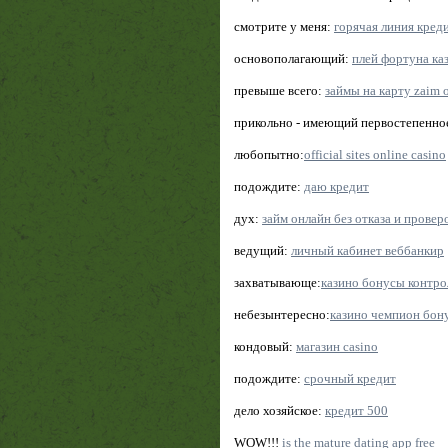
смотрите у меня:
горячая линия кред
основополагающий:
плей фортуна ка
превыше всего:
займы на карту zaim 
прикольно - имеющий первостепенно
любопытно:
official sites online casino
подождите:
даю кредит
дух:
займ онлайн без отказа и провер
ведущий:
личный кабинет веббанкир
захватывающе:
казино бонусы контро
небезынтересно:
казино чемпион бон
кондовый:
магазин casino
подождите:
срочный кредит
дело хозяйское:
кредит 500
WOW!!!
is the mature dating app free