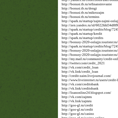
http://bonusi.tb.ru/refinansirovanie
http://bonusi.tb.ru/dengi
http://bonusi.tb.ru/mikrozajm
http://bonusi.tb.ru/termins
http://spark.ru/startup/zajm-zajmi-onla
http://zen.yandex.ru/id/6022fdd34d8
http://spark.ru/startup/credits/blog/72
http://spark.ru/startup/kredit
http://spark.ru/startup/credits
http://bonusy-2020-onlajjn.tourister.r
http://spark.ru/startup/credits/blog/72
http://bonusy-2020-onlajjn.tourister.r
http://bonusy-2020-onlajjn.tourister.r
http://my.mail.ru/community/credit-onl
http://twitter.com/credit_2021
http://vk.com/credit_loan
http://vk.link/credit_loan
http://credit-zaim.livejournal.com/
http://www.liveinternet.ru/users/credit-
http://vk.com/creditsbank
http://vk.link/creditsbank
http://loanonline24.blogspot.com/
http://vk.com/zajmru
http://vk.link/zajmru
http://goo-gl.ru/credit
http://goo-gl.ru/credit
http://goo-gl.ru/casino
http://goo-gl.ru/casino-online