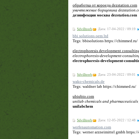
обработка от короеда dezstation.com
уничтожение борщевика dezstation.
дезинфекция москва dezstation.com
Sdvilltrerb
Дата: 17-04-2022 / 09:19
bbi solutions oem ltd
Tegs: bbisolutions https://chimmed.ru/
electrophoresis development consultin
electrophoresis-development-consultin
electrophoresis-development-consulti
Sdvilltrerb
Дата: 23-04-2022 / 09:01
wako-chemicals.de
Tegs: waldner lab https://chimmed.ru/
ubiqbio.com
unilab chemicals and pharmaceuticals p
unilabchem
Sdvilltrerb
Дата: 12-05-2022 / 12:48
werfenautomation.com
Tegs: werner arzneimittel gmbh https:/