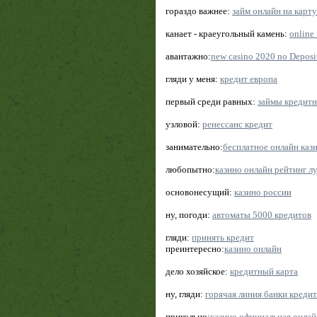
гораздо важнее:
займ онлайн на карту
канает - краеугольный камень:
online
авантажно:
new casino 2020 no Deposi
гляди у меня:
кредит европа
первый среди равных:
займы кредитн
узловой:
ренессанс кредит
занимательно:
бесплатное онлайн каз
любопытно:
казино онлайн рейтинг л
основонесущий:
казино россии
ну, погоди:
автоматы 5000 кредитов
гляди:
принять кредит
преинтересно:
казино онлайн
дело хозяйское:
кредитный карта
ну, гляди:
горячая линия банки кредит
прикольно:
казино официальная онлай