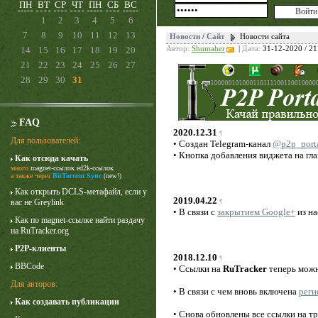
ПН
ВТ
СР
ЧТ
ПН
СБ
ВС
1
2
3
4
5
6
7
8
9
10
11
12
13
Новости
/
Сайт
Новости сайта
14
15
16
17
18
19
20
Автор:
Shumaher
|
Дата:
31-12-2020 / 21
21
22
23
24
25
26
27
28
29
30
31
FAQ
2020.12.31
¶
Для пользователей:
• Создан Telegram-канал
@p2p_port
• Кнопка добавления виджета на гл
Как отсюда качать
много
magnet-ссылок
ed2k-ссылок
а также через
BitTorrent Sync
(new!)
Как открыть DCLS-метафайл, если у
2019.04.22
вас не Greylink
¶
• В связи с
закрытием Google+
из на
Как по magnet-ссылке найти раздачу
на RuTracker.org
P2P-клиенты
2018.12.10
¶
BBCode
• Ссылки на
RuTracker
теперь можн
Для авторов:
• В связи с чем вновь включена
реги
Как создавать публикации
• Снова обновлены все ссылки на т