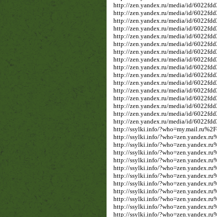
http://zen.yandex.ru/media/id/6022fd
http://zen.yandex.ru/media/id/6022f
http://zen.yandex.ru/media/id/6022fd
http://zen.yandex.ru/media/id/6022
http://zen.yandex.ru/media/id/6022
http://zen.yandex.ru/media/id/6022f
http://zen.yandex.ru/media/id/6022f
http://zen.yandex.ru/media/id/6022
http://zen.yandex.ru/media/id/6022
http://zen.yandex.ru/media/id/6022f
http://zen.yandex.ru/media/id/6022f
http://zen.yandex.ru/media/id/6022f
http://zen.yandex.ru/media/id/6022
http://zen.yandex.ru/media/id/6022f
http://zen.yandex.ru/media/id/6022f
http://zen.yandex.ru/media/id/6022f
http://ssylki.info/?who=my.mail.ru%
http://ssylki.info/?who=zen.yandex
http://ssylki.info/?who=zen.yande
http://ssylki.info/?who=zen.yandex
http://ssylki.info/?who=zen.yandex
http://ssylki.info/?who=zen.yande
http://ssylki.info/?who=zen.yande
http://ssylki.info/?who=zen.yandex
http://ssylki.info/?who=zen.yandex
http://ssylki.info/?who=zen.yande
http://ssylki.info/?who=zen.yandex
http://ssylki.info/?who=zen.yandex