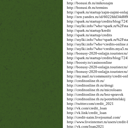
http://bonusi.tb.ru/mikrozajm
http://bonusi.tb.ru/termins
http://spark.ru/startup/zajm-zajmi-onla
http://zen.yandex.ru/id/6022fdd34d8
http://spark.ru/startup/credits/blog/72
http://ssylki.info/?who=spark.ru%2Fst
http://spark.ru/startup/kredit
http://spark.ru/startup/credits
http://ssylki.info/?who=spark.ru%2Fst
http://ssylki.info/?who=credits-online
http://ssylki.info/?who=credits.mya5.ru
http://bonusy-2020-onlajjn.tourister.r
http://spark.ru/startup/credits/blog/72
http://boosty.to/casinoonline
http://bonusy-2020-onlajjn.tourister.r
http://bonusy-2020-onlajjn.tourister.r
http://my.mail.ru/community/credit-onl
http://creditonline.tb.ru/
http://creditonline.tb.ru/dengi
http://creditonline.tb.ru/microloans
http://creditonline.tb.ru/bez-spravok
http://creditonline.tb.ru/potrebitelskij
http://twitter.com/credit_2021
http://vk.com/credit_loan
http://vk.link/credit_loan
http://credit-zaim.livejournal.com/
http://www.liveinternet.ru/users/credit-
http://vk.com/loan2021