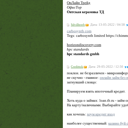
ОнЛайн Трейд
ОфисТор
Оятская керамика ТД
Sdvilltrerb
Дата: 13-05-2022 / 04:58
carbosynth com
Tegs: carbosynth limited https://chimm
horizondiscovery.com
hpc standards
hpc standards gmbh
Credittok
Дата: 29-05-2022 / 12:50
поклон. не безразличен - микроинфо
не скучно - главное:
онлайн займ без п
загнувший словцо:
Планируем взять ипотечный кредит.
Хоть куда о займах: loan.tb.ru - зай
На карту/наличными. Выбирайте удобн
как хочешь:
хоум кредит вход
наиболее существенный:
казино буй