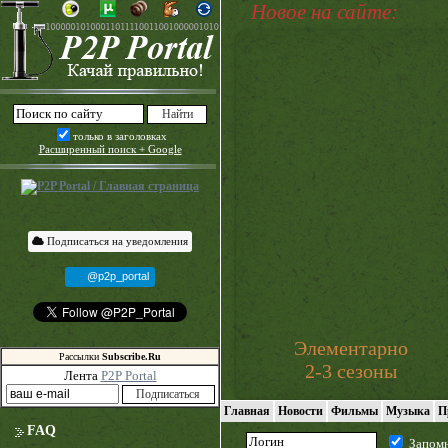
Новое на сайте:
только в заголовках
Расширенный поиск + Google
Подписаться на уведомления
@p2p_portal
Элементарно
Рассылки
Subscribe.Ru
2-3 сезоны
Лента
P2P Portal
Главная
Новости
Фильмы
Музыка
П
FAQ
Запом