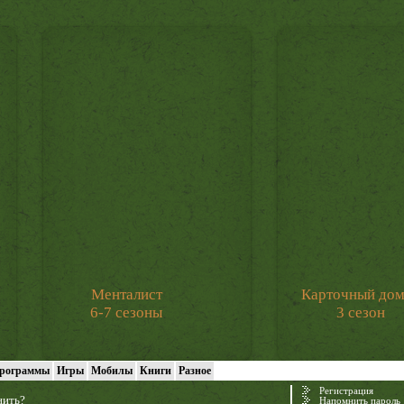
Менталист
Карточный до
6-7 сезоны
3 сезон
рограммы
Игры
Мобилы
Книги
Разное
Регистрация
нить?
Напомнить пароль