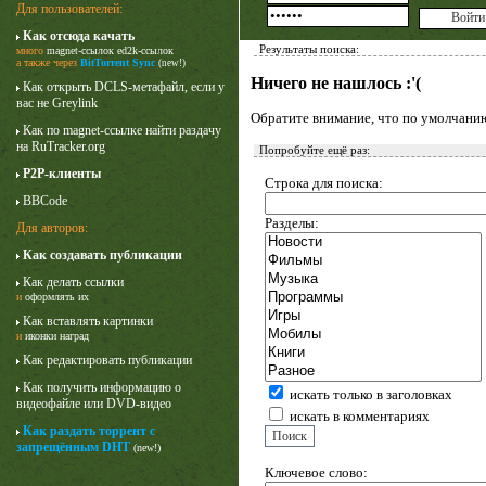
Для пользователей:
Как отсюда качать
Результаты поиска:
много
magnet-ссылок
ed2k-ссылок
а также через
BitTorrent Sync
(new!)
Ничего не нашлось :'(
Как открыть DCLS-метафайл, если у
вас не Greylink
Обратите внимание, что по умолчани
Как по magnet-ссылке найти раздачу
на RuTracker.org
Попробуйте ещё раз:
P2P-клиенты
Строка для поиска:
BBCode
Разделы:
Для авторов:
Как создавать публикации
Лучше звоните Солу
Как делать ссылки
1 сезон
и
оформлять их
Как вставлять картинки
и
иконки наград
Как редактировать публикации
Как получить информацию о
искать только в заголовках
видеофайле или DVD-видео
искать в комментариях
Как раздать торрент с
запрещённым DHT
(new!)
Ключевое слово: