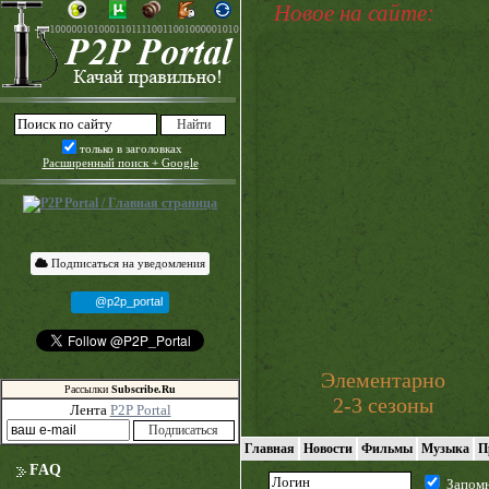
Новое на сайте:
только в заголовках
Расширенный поиск + Google
Подписаться на уведомления
@p2p_portal
Элементарно
Рассылки
Subscribe.Ru
2-3 сезоны
Лента
P2P Portal
Главная
Новости
Фильмы
Музыка
П
FAQ
Запом