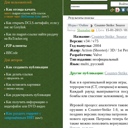
Для пользователей:
Как отсюда качать
много
magnet-ссылок
ed2k-ссылок
а также через
BitTorrent Sync
(new!)
Результаты поиска:
Как открыть DCLS-метафайл, если у
Игры
/
Online
Counter-Strike: Source
вас не Greylink
Автор:
Shumaher
|
Дата:
15-01-2013 / 01
Как по magnet-ссылке найти раздачу
Название:
Counter-Strike: Source
на RuTracker.org
Версия:
v34 / v75
Год выпуска:
2004
P2P-клиенты
Жанр:
Action (Shooter) / 3D / 1st Pe
BBCode
Разработчик:
Valve
Тип издания:
неофициальный
Для авторов:
Язык:
multi, русский
Как создавать публикации
Карточный домик
Другие публикации:
Counter-Strike
Как делать ссылки
3 сезон
и
оформлять их
Как и в оригинальной версии игры,
Как вставлять картинки
террористов (CT, спецназа) и коман
и
иконки наград
Каждый раунд выигрывается поср
Как редактировать публикации
бомбы или спасение заложников), л
Как получить информацию о
Игровой процесс аналогичен таково
видеофайле или DVD-видео
оружию в Counter-Strike 1.6, за
Как раздать торрент с
поздних версиях покупка патронов 
запрещённым DHT
(new!)
нового оружия. Патроны теперь бе
также можно пополнить вернувшись
Читать дальше...