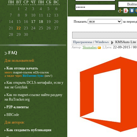
ПН
ВТ
СР
ЧТ
ПН
СБ
ВС
1
2
3
4
5
6
7
8
9
10
11
12
13
14
15
16
17
18
19
20
Показать
за перио
21
22
23
24
25
26
27
28
29
30
Программы
/
Windows
KMSAuto Lite P
Автор:
Shumaher
|
Дата:
22-09-2015 / 00
FAQ
Для пользователей:
Как отсюда качать
много
magnet-ссылок
ed2k-ссылок
Карточный домик
а также через
BitTorrent Sync
(new!)
3 сезон
Как открыть DCLS-метафайл, если у
вас не Greylink
Как по magnet-ссылке найти раздачу
на RuTracker.org
P2P-клиенты
BBCode
Для авторов:
Как создавать публикации