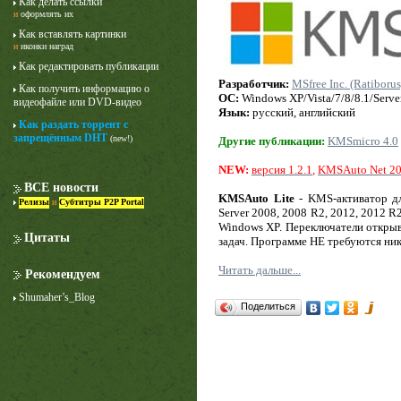
Как делать ссылки
и
оформлять их
Как вставлять картинки
и
иконки наград
Как редактировать публикации
Разработчик:
MSfree Inc. (Ratiborus
Как получить информацию о
ОС:
Windows XP/Vista/7/8/8.1/Serv
видеофайле или DVD-видео
Язык:
русский, английский
Как раздать торрент с
запрещённым DHT
(new!)
Другие публикации:
KMSmicro 4.0
Лучше звоните Солу
1 сезон
NEW:
версия 1.2.1
,
KMSAuto Net 201
ВСЕ новости
KMSAuto Lite
- KMS-активатор дл
Релизы
и
Субтитры P2P Portal
Server 2008, 2008 R2, 2012, 2012 R
Windows XP. Переключатели откры
Цитаты
задач. Программе НЕ требуются ник
Читать дальше...
Рекомендуем
Shumaher’s_Blog
Поделиться