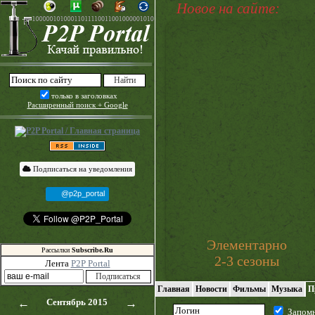
Новое на сайте:
только в заголовках
Расширенный поиск + Google
Подписаться на уведомления
@p2p_portal
Элементарно
Рассылки
Subscribe.Ru
2-3 сезоны
Лента
P2P Portal
Главная
Новости
Фильмы
Музыка
П
←
Сентябрь 2015
→
Запом