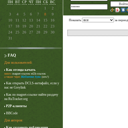
ПН
ВТ
СР
ЧТ
ПН
СБ
ВС
1
2
3
4
5
6
7
8
9
10
11
12
13
14
15
16
Показать
за перио
17
18
19
20
21
22
23
24
25
26
27
28
29
30
31
FAQ
Для пользователей:
Как отсюда качать
Карточный домик
много
magnet-ссылок
ed2k-ссылок
3 сезон
а также через
BitTorrent Sync
(new!)
Как открыть DCLS-метафайл, если у
вас не Greylink
Как по magnet-ссылке найти раздачу
на RuTracker.org
P2P-клиенты
BBCode
Для авторов:
Как создавать публикации