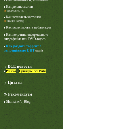
Как делать ссылки
и
оформлять их
Как вставлять картинки
и
иконки наград
Как редактировать публикации
Как получить информацию о
видеофайле или DVD-видео
Как раздать торрент с
Лучше звоните Солу
запрещённым DHT
(new!)
1 сезон
ВСЕ новости
Релизы
и
Субтитры P2P Portal
Цитаты
Рекомендуем
Shumaher’s_Blog