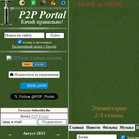
Новое на сайте:
только в заголовках
Расширенный поиск + Google
Подписаться на уведомления
@p2p_portal
Элементарно
Рассылки
Subscribe.Ru
2-3 сезоны
Лента
P2P Portal
Главная
Новости
Фильмы
Музыка
П
←
Август 2015
→
Запом